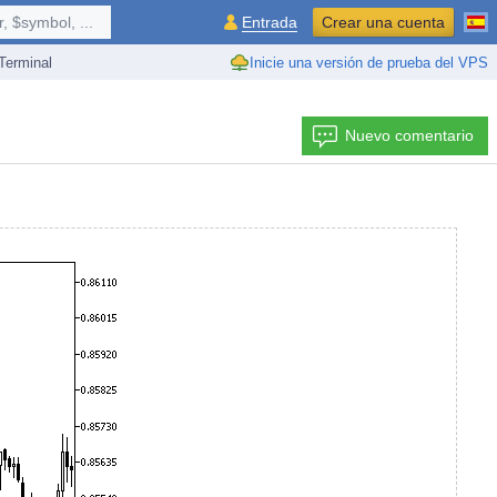
 $symbol, ...
Entrada
Crear una cuenta
erminal
Inicie una versión de prueba del VPS
Nuevo comentario