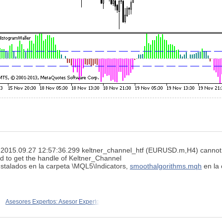
e: 2015.09.27 12:57:36.299
keltner_channel_htf (EURUSD.m,H4)
cannot
ed to get the handle of Keltner_Channel
stalados en la carpeta \MQL5\Indicators,
smoothalgorithms.mqh
en la
Asesores Expertos: Asesor Experto