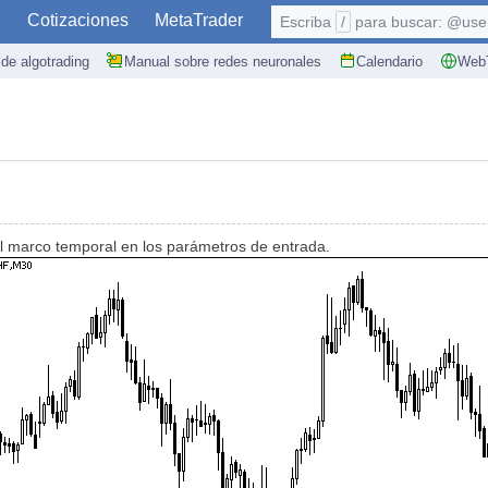
S
Cotizaciones
MetaTrader
Escriba
/
para buscar: @user,
de algotrading
Manual sobre redes neuronales
Calendario
WebT
l marco temporal en los parámetros de entrada.