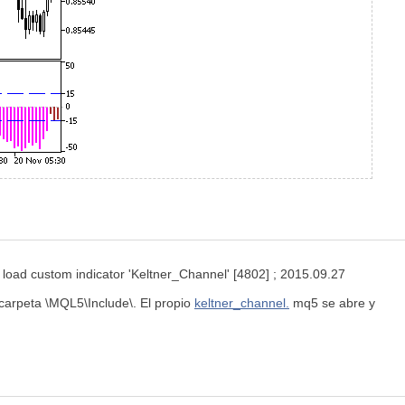
 load custom indicator 'Keltner_Channel' [4802] ; 2015.09.27
carpeta
\MQL5\Include\. El propio
keltner_channel.
mq5 se abre y