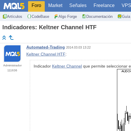
Foro
Market
Señales
Freelance
VP
Artículos
CodeBase
Algo Forge
Documentación
Guía 
Indicadores: Keltner Channel HTF
Automated-Trading
2014.03.03 13:22
Keltner Channel HTF
:
Administrador
Indicador
Keltner Channel
que permite seleccionar e
111636