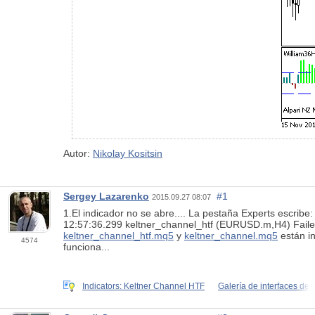
Autor:
Nikolay Kositsin
Sergey Lazarenko
#1
2015.09.27 08:07
1.El indicador no se abre.... La pestaña Experts escrib
12:57:36.299
keltner_channel_htf (EURUSD.m,H4)
Fail
keltner_channel_htf.
mq5
y
keltner_channel.mq5
están in
4574
funciona...
Indicators: Keltner Channel HTF
Galería de interfaces de