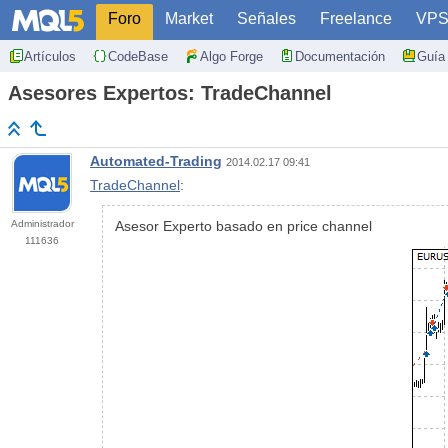
Foro
Market
Señales
Freelance
VP
Artículos
CodeBase
Algo Forge
Documentación
Guía 
Asesores Expertos: TradeChannel
Automated-Trading
2014.02.17 09:41
TradeChannel
:
Administrador
Asesor Experto basado en price channel
111636