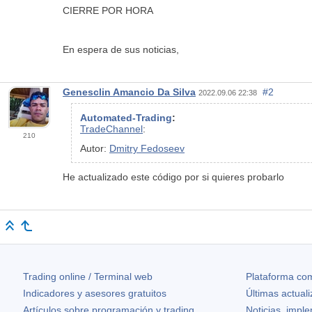
CIERRE POR HORA
En espera de sus noticias,
Genesclin Amancio Da Silva
#2
2022.09.06 22:38
Automated-Trading
:
TradeChannel
:
210
Autor:
Dmitry Fedoseev
He actualizado este código por si quieres probarlo
Trading online / Terminal web
Plataforma com
Indicadores y asesores gratuitos
Últimas actual
Artículos sobre programación y trading
Noticias, impl