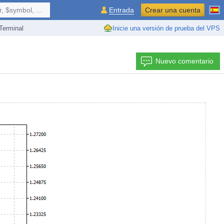
 $symbol, ...
Entrada
Crear una cuenta
erminal
Inicie una versión de prueba del VPS
Nuevo comentario