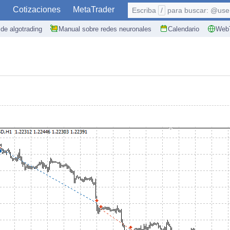
S
Cotizaciones
MetaTrader
Escriba
/
para buscar: @user,
de algotrading
Manual sobre redes neuronales
Calendario
WebT