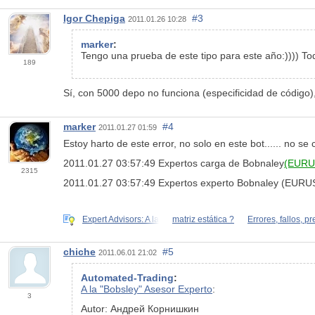
Igor Chepiga
#3
2011.01.26 10:28
marker
:
Tengo una prueba de este tipo para este año:)))) Tod
189
Sí, con 5000 depo no funciona (especificidad de código)
marker
#4
2011.01.27 01:59
Estoy harto de este error, no solo en este bot...... no
2011.01.27 03:57:49 Expertos carga de Bobnaley
(EUR
2315
2011.01.27 03:57:49 Expertos experto Bobnaley (EURU
Expert Advisors: A la
matriz estática ?
Errores, fallos, p
chiche
#5
2011.06.01 21:02
Automated-Trading
:
A la "Bobsley" Asesor Experto
:
3
Autor: Андрей Корнишкин