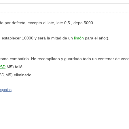
o por defecto, excepto el lote, lote 0,5 , depo 5000.
, establecer 10000 y será la mitad de un
limón
para el año:).
 se como combatirlo. He recompilado y guardado todo un centenar de vec
USD
,M5) falló
SD,M5) eliminado
reguntas