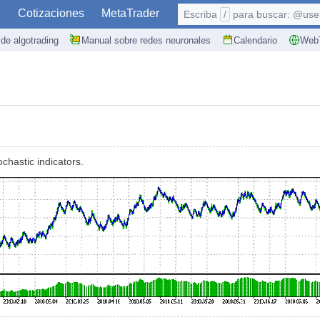
S
Cotizaciones
MetaTrader
Escriba
/
para buscar: @user,
de algotrading
Manual sobre redes neuronales
Calendario
WebT
hastic indicators.