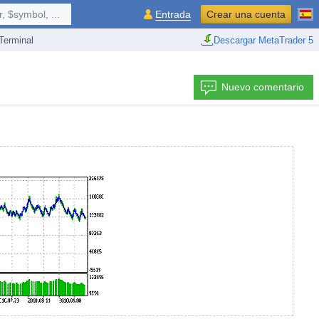
 $symbol, ...
Entrada
Crear una cuenta
erminal
Descargar MetaTrader 5
Nuevo comentario