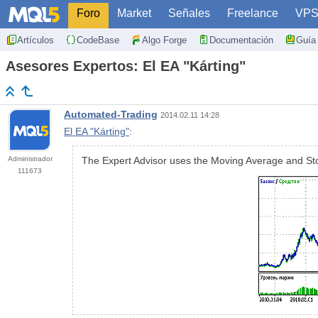
Foro
Market
Señales
Freelance
VP
Artículos
CodeBase
Algo Forge
Documentación
Guía 
Asesores Expertos: El EA "Kárting"
Automated-Trading
2014.02.11 14:28
El EA "Kárting"
:
Administrador
The Expert Advisor uses the Moving Average and Stoc
111673