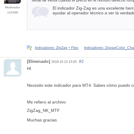
señal de venta cuando el precio en el hombro derecho rom
Moderador
El indicador Zig-Zag es una excelente herra
ayudar al operador técnico a ver la verdad
141098
Indicadores: ZigZag + Fibo
Indicadores: ZigzagColor_Ch
[Eliminado]
#2
2018.10.13 13:03
HI
Necesito este indicador para MT4. Sabes cómo puedo co
Me refiero al archivo
ZigZag_NK_MTF
Muchas gracias