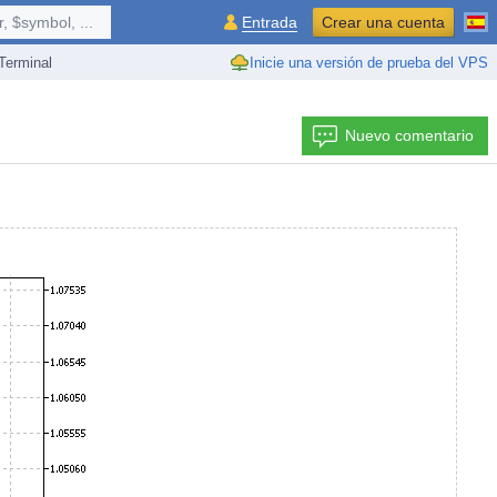
 $symbol, ...
Entrada
Crear una cuenta
erminal
Inicie una versión de prueba del VPS
Nuevo comentario