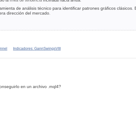
pió la
línea de tendencia
inclinada hacia arriba.
mienta de análisis técnico para identificar patrones gráficos clásicos. 
era dirección del mercado.
annel
Indicadores: GannSwingsVIII
nseguirlo en un archivo .mql4?