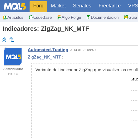
Foro
Market
Señales
Freelance
VP
Artículos
CodeBase
Algo Forge
Documentación
Guía 
Indicadores: ZigZag_NK_MTF
Automated-Trading
2014.01.22 09:40
ZigZag_NK_MTF
:
Administrador
Variante del indicador ZigZag que visualiza los resul
111636