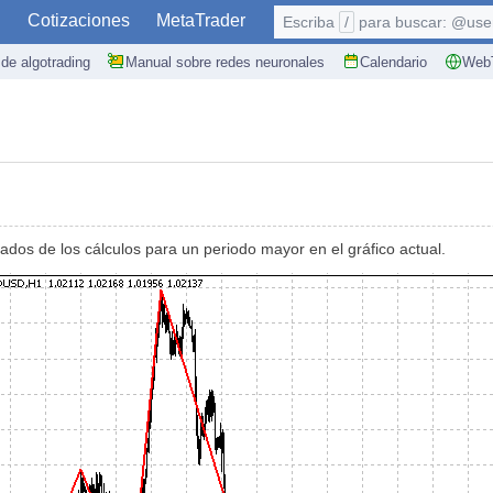
S
Cotizaciones
MetaTrader
Escriba
/
para buscar: @user,
de algotrading
Manual sobre redes neuronales
Calendario
WebT
tados de los cálculos para un periodo mayor en el gráfico actual.