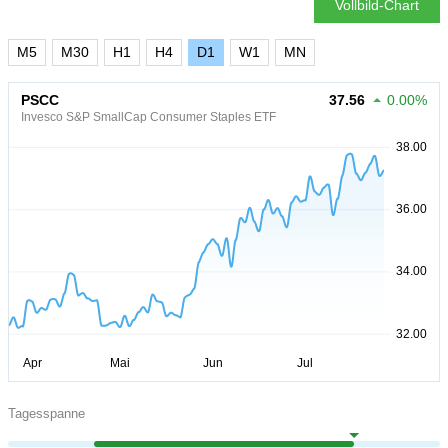
Vollbild-Chart
M5
M30
H1
H4
D1
W1
MN
PSCC
37.56
0.00%
Invesco S&P SmallCap Consumer Staples ETF
Tagesspanne