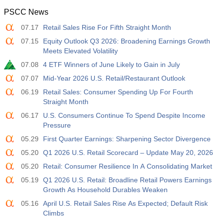
PSCC News
07.17
Retail Sales Rise For Fifth Straight Month
07.15
Equity Outlook Q3 2026: Broadening Earnings Growth
Meets Elevated Volatility
07.08
4 ETF Winners of June Likely to Gain in July
07.07
Mid-Year 2026 U.S. Retail/Restaurant Outlook
06.19
Retail Sales: Consumer Spending Up For Fourth
Straight Month
06.17
U.S. Consumers Continue To Spend Despite Income
Pressure
05.29
First Quarter Earnings: Sharpening Sector Divergence
05.20
Q1 2026 U.S. Retail Scorecard – Update May 20, 2026
05.20
Retail: Consumer Resilience In A Consolidating Market
05.19
Q1 2026 U.S. Retail: Broadline Retail Powers Earnings
Growth As Household Durables Weaken
05.16
April U.S. Retail Sales Rise As Expected; Default Risk
Climbs