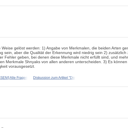
e Weise gelöst werden: 1) Angabe von Merkmalen, die beiden Arten ge
g sein, aber die Qualität der Erkennung wird niedrig sein 2) zusätzlic
r Fehler geben, bei denen diese Merkmale nicht erfüllt sind, und mehr
hen Merkmale Shnyaks von allen anderen unterscheiden. 3) Es können 
keit vorausgesetzt.
N!] Alle Fragen
Diskussion zum Artikel "Die