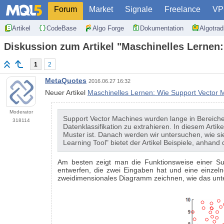
Forum
Market
Signale
Freelance
VP
Artikel
CodeBase
Algo Forge
Dokumentation
Algotra
Diskussion zum Artikel "Maschinelles Lerne
1
2
MetaQuotes
2016.06.27 16:32
Neuer Artikel
Maschinelles Lernen: Wie Support Vector
Moderator
Support Vector Machines wurden lange in Bereiche
318114
Datenklassifikation zu extrahieren. In diesem Artik
Muster ist. Danach werden wir untersuchen, wie 
Learning Tool" bietet der Artikel Beispiele, anha
Am besten zeigt man die Funktionsweise einer S
entwerfen, die zwei Eingaben hat und eine einzeln
zweidimensionales Diagramm zeichnen, wie das un