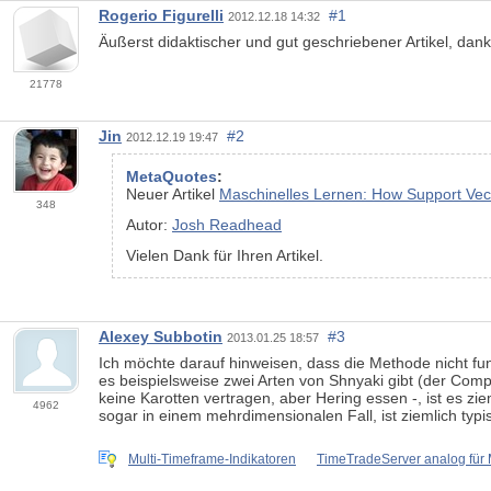
Rogerio Figurelli
#1
2012.12.18 14:32
Äußerst didaktischer und gut geschriebener Artikel, dan
21778
Jin
#2
2012.12.19 19:47
MetaQuotes
:
Neuer Artikel
Maschinelles Lernen: How Support Vec
348
Autor:
Josh Readhead
Vielen Dank für Ihren Artikel.
Alexey Subbotin
#3
2013.01.25 18:57
Ich möchte darauf hinweisen, dass die Methode nicht fu
es beispielsweise zwei Arten von Shnyaki gibt (der Comp
keine Karotten vertragen, aber Hering essen -, ist es z
4962
sogar in einem mehrdimensionalen Fall, ist ziemlich typi
Multi-Timeframe-Indikatoren
TimeTradeServer analog für