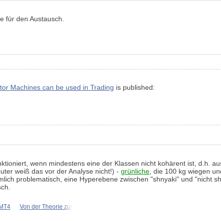
ke für den Austausch.
tor Machines can be used in Trading
is published:
nktioniert, wenn mindestens eine der Klassen nicht kohärent ist, d.h.
uter weiß das vor der Analyse nicht!) -
grünliche
, die 100 kg wiegen u
iemlich problematisch, eine Hyperebene zwischen "shnyaki" und "nicht s
sch.
 MT4
Von der Theorie zur