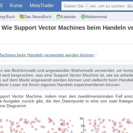
S
Kurse
MetaTrader
Geben Sie
/
ein, um zu suchen: @user, $symb
ding-Buch
Das NeuroBuch
Kalender
Webterminal
n: Wie Support Vector Machines beim Handeln 
 Machines beim Handeln verwendet werden können
:
n wie Bioinformatik und angewandter Mathematik verwendet, um komple
el wird besprochen, was eine Support Vector Machine ist, wie sie arbeit
sie auf dem Markt angewandt werden können und vielleicht beim Hande
nd derer Leser mit ihrem eigenen Handeln experimentieren können.
upport Vector Machine, indem man den zweidimensionalen Fall ans
e Ausgabe zurück gibt, die den Datenpunkt in eine von zwei Kategor
tere Diagramm.