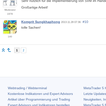
Sehr nützlich für die Implementierung von SVM im Hande
Großartige Arbeit!
Moderator
1978
Komgrit Sungkhaphong
#10
2013.11.28 07:36
tolle Sachen!
140
1
2
Webtrading / Webterminal
MetaTrader 5
H
Kostenlose Indikatoren und Expert Advisors
Letzte Updates
Artikel über Programmierung und Trading
Neuigkeiten, I
Expert Advisors und Indikatoren bestellen
MetaTrader 5
B