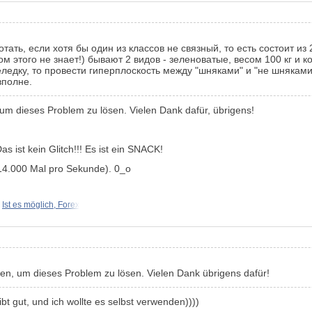
ботать, если хотя бы один из классов не связный, то есть состоит 
 этого не знает!) бывают 2 видов - зеленоватые, весом 100 кг и 
еледку, то провести гиперплоскость между "шняками" и "не шнякам
вполне.
m dieses Problem zu lösen. Vielen Dank dafür, übrigens!
s ist kein Glitch!!! Es ist ein SNACK!
14.000 Mal pro Sekunde). 0_o
Ist es möglich, Forex
n, um dieses Problem zu lösen. Vielen Dank übrigens dafür!
t gut, und ich wollte es selbst verwenden))))