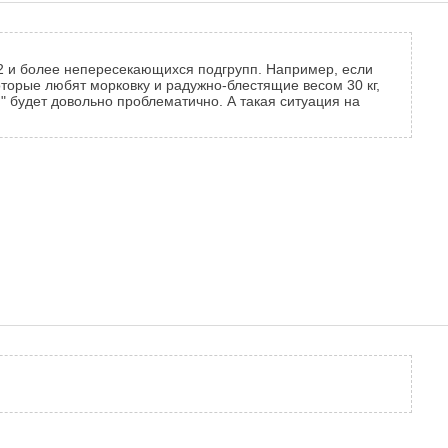
из 2 и более непересекающихся подгрупп. Например, если
которые любят морковку и радужно-блестящие весом 30 кг,
и" будет довольно проблематично. А такая ситуация на