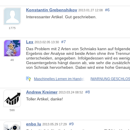
Konstantin Grebenshikov
#6
2013.01.27 12:08
Interessanter Artikel. Gut geschrieben.
1775
Lex
#7
2013.02.05 13:30
Das Problem mit 2 Arten von Schniaks kann auf folgend
Ergebnis der Analyse wird beide Arten ohne ihre Trennun
unterscheiden, angegeben. Infolgedessen wird es wenige
46
Gesamtergebnis hängt davon ab, wie sehr die zusätzlic
von Schniak hervorheben. Dabei wird eine hohe Genauig
Maschinelles Lernen im Handel:
[WARNUNG GESCHLOSSE
Andrew Kreimer
#8
2013.03.24 08:52
Toller Artikel, danke!
586
enbo lu
#9
2013.05.29 17:29