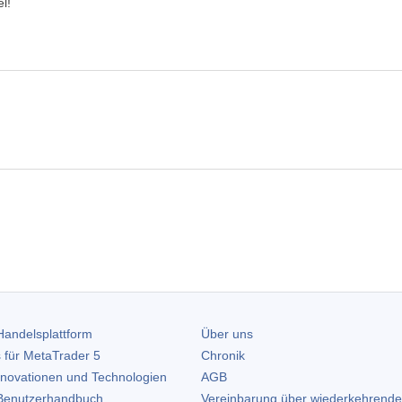
l!
andelsplattform
Über uns
 für
MetaTrader 5
Chronik
nnovationen und Technologien
AGB
enutzerhandbuch
Vereinbarung über wiederkehrende