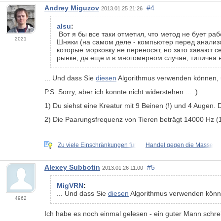
Andrey Miguzov
#4
2013.01.25 21:26
alsu
:
Вот я бы все таки отметил, что метод не бует ра
2021
Шняки (на самом деле - компьютер перед анализом
которые морковку не переносят, но зато хавают с
рынке, да еще и в многомерном случае, типична 
... Und dass Sie
diesen
Algorithmus verwenden können, u
P.S: Sorry, aber ich konnte nicht widerstehen ... :)
1) Du siehst eine Kreatur mit 9 Beinen (!) und 4 Augen. Da
2) Die Paarungsfrequenz von Tieren beträgt 14000 Hz (
Zu viele Einschränkungen für
Handel gegen die Masse
Alexey Subbotin
#5
2013.01.26 11:00
MigVRN
:
... Und dass Sie
diesen
Algorithmus verwenden könne
4962
Ich habe es noch einmal gelesen - ein guter Mann schreib