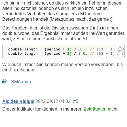
Ich bin mir nicht sicher, ob dies wirklich ein Fehler in diesem
alten Indikator ist, oder ob es sich um ein inzwischen
verändertes Verhalten des Compilers / MT-interne
Berechnungen handelt (Metaquotes macht das gerne ;)
Das Problem hier ist die Division zwischen 2 int's in einen
double, wobei das Ergebnis immer auf den int-Wert gerundet
wird, z.B. mit einem Punkt ist ein int von 51:
double length = (period + 
1
) / 
3
;   
// (51 + 1) / 3 
double length = (period + 
1
) / 
3.0
; 
// (51 + 1) / 3.
Wie auch immer, Sie können meine Version verwenden
, bis
ein Fix erscheint.
LSMA.mq5
Alcides Vidigal
2022.09.12 04:02
#5
Dieser Indikator funktioniert in mehreren
Zeiträumen
nicht