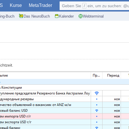
S
Kurse
MetaTrader
Geben Sie
/
ein, um zu suchen: @user, $symb
ding-Buch
Das NeuroBuch
Kalender
Webterminal
htzeit.