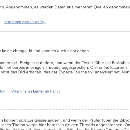
endern. Angenommen, es werden Daten aus mehreren Quellen genommen 
Diskussion zum Artikel "Wie
rt keine change_id und kann es auch nicht geben.
nnen sich Ereignisse ändern, und wenn der Tester (über die Bibliothek)
ier bereits in einigen Threads angesprochen: Online-Indikatoren in ei
nicht das Bild erhalten, das der Experte "on the fly" analysiert hat. N
Jota
Maschinelles Lernen im Handel:
en können sich Ereignisse ändern, und wenn der Prüfer (über die Bibli
liches Thema wurde hier bereits in einigen Threads angesprochen: Onli
Werten testen, erhalten wir nicht das Bild, das der Experte "on the fly"