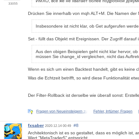
ИМХО, все же не хватает более подробной докумен
33055
Drücken Sie innerhalb von mqh ALT+M. Die Namen der M
Insbesondere ist nicht klar, ob Get aufgerufen werd
Set - füllt das Objekt mit Ereignissen. Der Zugriff darauf 
Aus den obigen Beispielen geht nicht klar hervor, o
müssen Sie change_id vergleichen, nicht das Auftre
Wenn es sich um einen Backtest handelt, gibt es keine 
Was die Echtzeit betrifft, so wird diese Funktionalität etw
Der Filter-Rollback ist derselbe wie überall sonst: Erstel
Fragen von Neueinsteigern zu
Fehler, Irrtümer, Fragen
fxsaber
#8
2020.12.14 00:49
Architektonisch ist es so gestaltet, dass es möglich ist
Wert "MetaTrader5" entspricht.