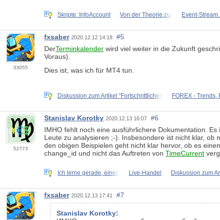
Skripte: InfoAccount
Von der Theorie zur
Event-Stream
fxsaber
#5
2020.12.12 14:18
Der
Terminkalender
wird viel weiter in die Zukunft ges
Voraus).
33055
Dies ist, was ich für MT4 tun.
Diskussion zum Artikel "Fortschrittliches
FOREX - Trends,
Stanislav Korotky
#6
2020.12.13 16:07
IMHO fehlt noch eine ausführlichere Dokumentation. Es
Leute zu analysieren ;-). Insbesondere ist nicht klar, 
den obigen Beispielen geht nicht klar hervor, ob es eine
52773
change_id und nicht das Auftreten von
TimeCurrent
verg
Ich lerne gerade, einen
Live-Handel
Diskussion zum Ar
fxsaber
#7
2020.12.13 17:41
Stanislav Korotky
: