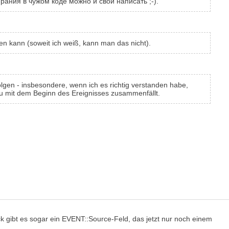
рания в чужом коде можно и свой написать ;-).
en kann (soweit ich weiß, kann man das nicht).
olgen - insbesondere, wenn ich es richtig verstanden habe,
au mit dem Beginn des Ereignisses zusammenfällt.
 gibt es sogar ein EVENT::Source-Feld, das jetzt nur noch einem