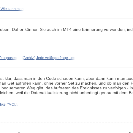
. Wie kann man
chrieben. Daher können Sie auch im MT4 eine Erinnerung verwenden, in
 Prognosen
[Archiv!] Jede Anfängerfrage, um
 ist klar, dass man in den Code schauen kann, aber dann kann man au
ob man Get aufrufen kann, ohne vorher Set zu machen, und ob man den F
n bequemeren Weg gibt, das Auftreten des Ereignisses zu verfolgen - in
leichen, weil die Datenaktualisierung nicht unbedingt genau mit dem B
tikel "MQL5