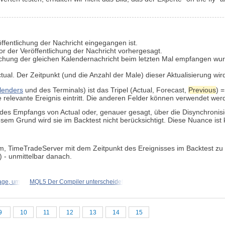
öffentlichung der Nachricht eingegangen ist.
r der Veröffentlichung der Nachricht vorhergesagt.
lichung der gleichen Kalendernachricht beim letzten Mal empfangen wurd
ual. Der Zeitpunkt (und die Anzahl der Male) dieser Aktualisierung wir
lenders
und des Terminals) ist das Tripel (Actual, Forecast,
Previous
) 
e relevante Ereignis eintritt. Die anderen Felder können verwendet wer
 des Empfangs von Actual oder, genauer gesagt, über die Disynchroni
sem Grund wird sie im Backtest nicht berücksichtigt. Diese Nuance ist k
itim, TimeTradeServer mit dem Zeitpunkt des Ereignisses im Backtest z
) - unmittelbar danach.
rage, um
MQL5 Der Compiler unterscheidet
9
10
11
12
13
14
15