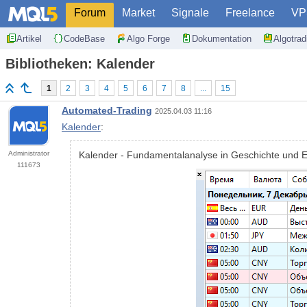
Forum
Market
Signale
Freelance
VP
Artikel
CodeBase
Algo Forge
Dokumentation
Algotra
Bibliotheken: Kalender
1
2
3
4
5
6
7
8
...
15
Automated-Trading
2025.04.03 11:16
Kalender
:
Administrator
Kalender - Fundamentalanalyse in Geschichte und Ec
111673