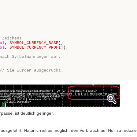
 Zeichens.
ol
, 
SYMBOL_CURRENCY_BASE
);

ol
, 
SYMBOL_CURRENCY_PROFIT
);

nach Symbolwährungen auf.
// Sie wurden ausgedruckt.
passe, ist deutlich geringer.
 ausgeführt. Natürlich ist es möglich, den Verbrauch auf Null zu reduzie