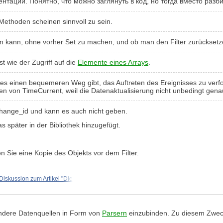
тации. Понятно, что можно заглянуть в код, но тогда вместо разби
ethoden scheinen sinnvoll zu sein.
en kann, ohne vorher Set zu machen, und ob man den Filter zurücksetz
ist wie der Zugriff auf die
Elemente eines Arrays
.
b es einen bequemeren Weg gibt, das Auftreten des Ereignisses zu verf
ten von TimeCurrent, weil die Datenaktualisierung nicht unbedingt gen
change_id und kann es auch nicht geben.
as später in der Bibliothek hinzugefügt.
len Sie eine Kopie des Objekts vor dem Filter.
Diskussion zum Artikel "Die
, andere Datenquellen in Form von
Parsern
einzubinden. Zu diesem Zweck