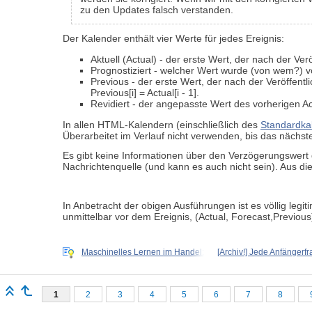
zu den Updates falsch verstanden.
Der Kalender enthält vier Werte für jedes Ereignis:
Aktuell (Actual) - der erste Wert, der nach der Ver
Prognostiziert - welcher Wert wurde (von wem?) vo
Previous - der erste Wert, der nach der Veröffent
Previous[i] = Actual[i - 1].
Revidiert - der angepasste Wert des vorherigen Act
In allen HTML-Kalendern (einschließlich des
Standardka
Überarbeitet im Verlauf nicht verwenden, bis das nächst
Es gibt keine Informationen über den Verzögerungswert
Nachrichtenquelle (und kann es auch nicht sein). Aus die
In Anbetracht der obigen Ausführungen ist es völlig leg
unmittelbar vor dem Ereignis,
(Actual, Forecast,
Previous
Maschinelles Lernen im Handel:
[Archiv!] Jede Anfängerf
1
2
3
4
5
6
7
8