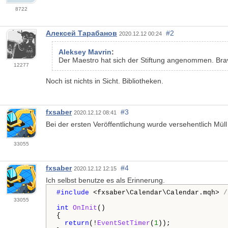
8722
Алексей Тарабанов
#2
2020.12.12 00:24
Aleksey Mavrin
:
Der Maestro hat sich der Stiftung angenommen. Bra
12277
Noch ist nichts in Sicht. Bibliotheken.
fxsaber
#3
2020.12.12 08:41
Bei der ersten Veröffentlichung wurde versehentlich Mül
33055
fxsaber
#4
2020.12.12 12:15
Ich selbst benutze es als Erinnerung.
#include 
<fxsaber\Calendar\Calendar.mqh> 
/
33055
int
OnInit
()

{

return
(!
EventSetTimer
(
1
));
