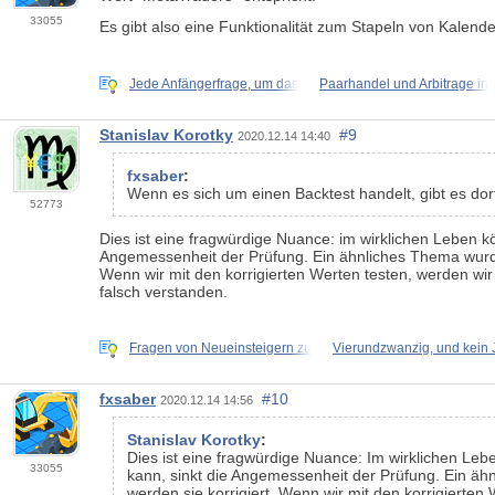
33055
Es gibt also eine Funktionalität zum Stapeln von Kal
Jede Anfängerfrage, um das
Paarhandel und Arbitrage in
Stanislav Korotky
#9
2020.12.14 14:40
fxsaber
:
Wenn es sich um einen Backtest handelt, gibt es do
52773
Dies ist eine fragwürdige Nuance: im wirklichen Leben kö
Angemessenheit der Prüfung. Ein ähnliches Thema wurde h
Wenn wir mit den korrigierten Werten testen, werden wir 
falsch verstanden.
Fragen von Neueinsteigern zu
Vierundzwanzig, und kein 
fxsaber
#10
2020.12.14 14:56
Stanislav Korotky
:
Dies ist eine fragwürdige Nuance: Im wirklichen Leb
33055
kann, sinkt die Angemessenheit der Prüfung. Ein ähn
werden sie korrigiert. Wenn wir mit den korrigierten 