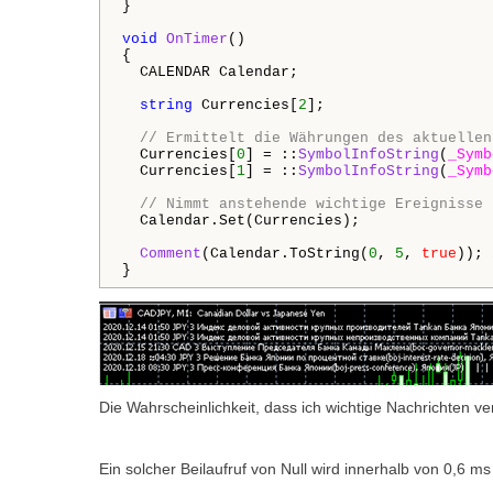
}

void
OnTimer
()

{

  CALENDAR Calendar;

string
 Currencies[
2
];

// Ermittelt die Währungen des aktuellen
  Currencies[
0
] = ::
SymbolInfoString
(
_Symb
  Currencies[
1
] = ::
SymbolInfoString
(
_Symb
// Nimmt anstehende wichtige Ereignisse 
  Calendar.Set(Currencies);

Comment
(Calendar.ToString(
0
, 
5
, 
true
)); 
}
Die Wahrscheinlichkeit, dass ich wichtige Nachrichten ver
Ein solcher Beilaufruf von Null wird innerhalb von 0,6 ms