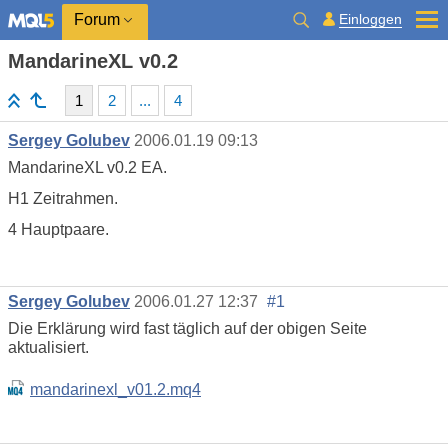
Einloggen
Forum
MandarineXL v0.2
1
2
...
4
Sergey Golubev
2006.01.19 09:13
MandarineXL v0.2 EA.
H1 Zeitrahmen.
4 Hauptpaare.
Sergey Golubev
2006.01.27 12:37
#1
Die Erklärung wird fast täglich auf der obigen Seite
aktualisiert.
mandarinexl_v01.2.mq4