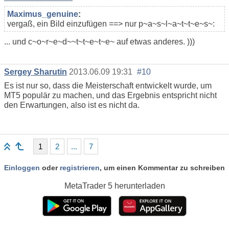
Maximus_genuine
:
vergaß, ein Bild einzufügen ==> nur p~a~s~l~a~t~t~e~s~:
... und c~o~r~e~d~~t~t~e~t~e~ auf etwas anderes. )))
Sergey Sharutin
2013.06.09 19:31
#10
Es ist nur so, dass die Meisterschaft entwickelt wurde, um
MT5 populär zu machen, und das Ergebnis entspricht nicht
den Erwartungen, also ist es nicht da.
1
2
...
7
Einloggen
oder
registrieren
, um einen Kommentar zu schreiben
MetaTrader 5
herunterladen