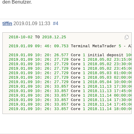
den Benutzer.
tiffin
2019.01.09 11:33
#4
2018
-
10
-
02
 TO 
2018.12
.
25
2019.01
.
09
09
: 
46
: 
09.753
 Terminal MetaTrader 
5
 - AX
2019.01
.
09
10
: 
20
: 
26.577
 Core 
1
 initial deposit 
100
2019.01
.
09
10
: 
26
: 
27.729
 Core 
1
2018.05
.
02
23
:
15
:
00
2019.01
.
09
10
: 
26
: 
27.729
 Core 
1
2018.05
.
02
23
:
30
:
00
2019.01
.
09
10
: 
26
: 
27.729
 Core 
1
2018.05
.
02
23
:
45
:
00
2019.01
.
09
10
: 
26
: 
27.729
 Core 
1
2018.05
.
03
01
:
00
:
00
2019.01
.
09
10
: 
26
: 
27.729
 Core 
1
2018.05
.
03
02
:
00
:
00
2019.01
.
09
10
: 
26
: 
27.729
 Core 
1
2018.05
.
04
10
:
00
:
00
2019.01
.
09
10
: 
26
: 
33.857
 Core 
1
2018.11
.
13
17
:
30
:
00
2019.01
.
09
10
: 
26
: 
33.857
 Core 
1
2018.11
.
13
17
:
45
:
00
2019.01
.
09
10
: 
26
: 
33.857
 Core 
1
2018.11
.
14
00
:
00
:
00
2019.01
.
09
10
: 
26
: 
33.857
 Core 
1
2018.11
.
14
17
:
30
:
00
2019.01
.
09
10
: 
26
: 
33.857
 Core 
1
2018.11
.
14
17
:
45
:
00
2019.01
.
09
10
: 
26
: 
33.857
 Core 
1
2018.11
.
14
18
:
00
:
00