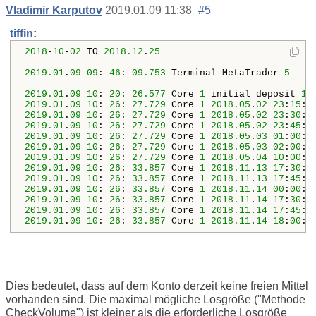
Vladimir Karputov
2019.01.09 11:38
#5
tiffin
:
2018
-
10
-
02
 TO 
2018.12
.
25
2019.01
.
09
09
: 
46
: 
09.753
 Terminal MetaTrader 
5
 - A
2019.01
.
09
10
: 
20
: 
26.577
 Core 
1
 initial deposit 
10
2019.01
.
09
10
: 
26
: 
27.729
 Core 
1
2018.05
.
02
23
:
15
:
0
2019.01
.
09
10
: 
26
: 
27.729
 Core 
1
2018.05
.
02
23
:
30
:
0
2019.01
.
09
10
: 
26
: 
27.729
 Core 
1
2018.05
.
02
23
:
45
:
0
2019.01
.
09
10
: 
26
: 
27.729
 Core 
1
2018.05
.
03
01
:
00
:
0
2019.01
.
09
10
: 
26
: 
27.729
 Core 
1
2018.05
.
03
02
:
00
:
0
2019.01
.
09
10
: 
26
: 
27.729
 Core 
1
2018.05
.
04
10
:
00
:
0
2019.01
.
09
10
: 
26
: 
33.857
 Core 
1
2018.11
.
13
17
:
30
:
0
2019.01
.
09
10
: 
26
: 
33.857
 Core 
1
2018.11
.
13
17
:
45
:
0
2019.01
.
09
10
: 
26
: 
33.857
 Core 
1
2018.11
.
14
00
:
00
:
0
2019.01
.
09
10
: 
26
: 
33.857
 Core 
1
2018.11
.
14
17
:
30
:
0
2019.01
.
09
10
: 
26
: 
33.857
 Core 
1
2018.11
.
14
17
:
45
:
0
2019.01
.
09
10
: 
26
: 
33.857
 Core 
1
2018.11
.
14
18
:
00
:
0
Dies bedeutet, dass auf dem Konto derzeit keine freien Mittel
vorhanden sind. Die maximal mögliche Losgröße ("Methode
CheckVolume") ist kleiner als die erforderliche Losgröße