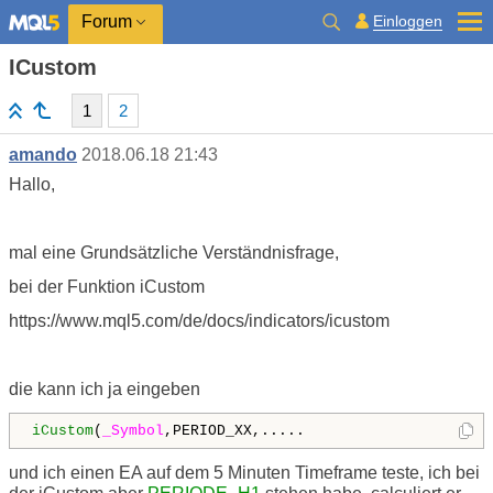
Einloggen
Forum
ICustom
1
2
amando
2018.06.18 21:43
Hallo,
mal eine Grundsätzliche Verständnisfrage,
bei der Funktion iCustom
https://www.mql5.com/de/docs/indicators/icustom
die kann ich ja eingeben
iCustom
(
_Symbol
,PERIOD_XX,.....
und ich einen EA auf dem 5 Minuten Timeframe teste, ich bei