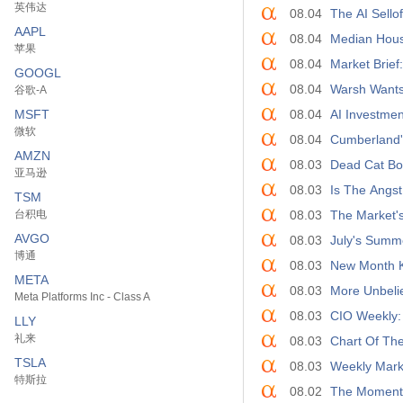
英伟达
08.04
The AI Sello
AAPL
08.04
Median Hous
苹果
08.04
Market Brief
GOOGL
08.04
Warsh Wants
谷歌-A
MSFT
08.04
AI Investmen
微软
08.04
Cumberland
AMZN
08.03
Dead Cat Bo
亚马逊
08.03
Is The Angs
TSM
台积电
08.03
The Market'
AVGO
08.03
July's Summ
博通
08.03
New Month K
META
08.03
More Unbeli
Meta Platforms Inc - Class A
08.03
CIO Weekly: 
LLY
礼来
08.03
Chart Of The
TSLA
08.03
Weekly Marke
特斯拉
08.02
The Momentu