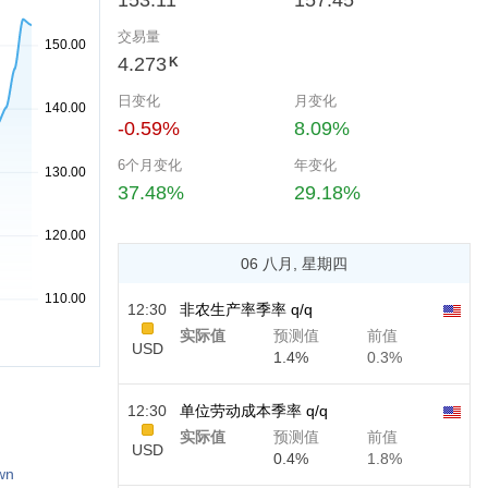
153.11
157.45
交易量
4.273
K
日变化
月变化
-0.59%
8.09%
6个月变化
年变化
37.48%
29.18%
06 八月, 星期四
12:30
非农生产率季率 q/q
实际值
预测值
前值
USD
1.4%
0.3%
12:30
单位劳动成本季率 q/q
实际值
预测值
前值
USD
0.4%
1.8%
wn