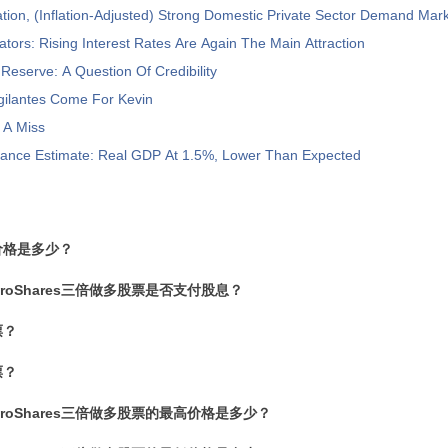
ation, (Inflation-Adjusted) Strong Domestic Private Sector Demand Ma
ators: Rising Interest Rates Are Again The Main Attraction
Reserve: A Question Of Credibility
gilantes Come For Kevin
 A Miss
nce Estimate: Real GDP At 1.5%, Lower Than Expected
价格是多少？
-ProShares三倍做多股票是否支付股息？
票？
票？
-ProShares三倍做多股票的最高价格是多少？