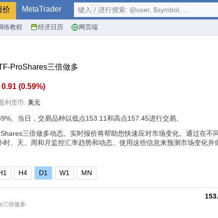
MetaTrader
报价
键入
/
进行搜索: @user, $symbol, ...
网络教程
经济日历
网页端
F-ProShares三倍做多
0.91
(
0.59%
)
盈利货币:
美元
59%
。当日，交易品种以低点153.11和高点157.45进行交易。
ProShares三倍做多动态。实时报价将帮助您快速应对市场变化。通过在
小时、天、周和月监控汇率趋势和动态。使用这些信息来预测市场变化并
H1
H4
D1
W1
MN
153
res三倍做多