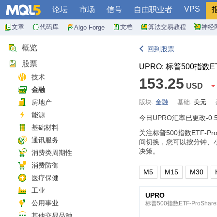
VPS
论坛
市场
信号
自由职业者
文章
代码库
文档
算法交易教程
神经
Algo Forge
概览
回到股票
股票
UPRO: 标普500指数ET
技术
153.25
USD
金融
房地产
版块:
金融
基础:
美元
能源
今日UPRO汇率已更改
-0.
基础材料
关注标普500指数ETF-
通讯服务
间切换，您可以按分钟、
决策。
消费类周期性
消费防御
M5
M15
M30
医疗保健
工业
UPRO
公用事业
标普500指数ETF-ProSha
其他交易品种