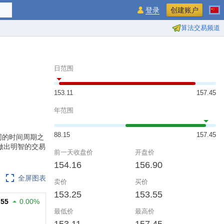
登录
创建账户
算法交易频道
日范围
153.11
157.45
年范围
88.15
157.45
不同的时间周期之
做出明智的交易
前一天收盘价
开盘价
154.16
156.90
全屏图表
卖价
买价
153.25
153.55
.55
0.00%
最低价
最高价