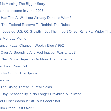
ff Is Missing The Bigger Story
ehold Income In June 2026
: Has The AI Washout Already Done Its Work?
 The Federal Reserve To Rethink The Rules
t Boosted U.S. Q2 Growth - But The Import Offset Runs Far Wider Tha
's Monday Memo
unce > Last Chance - Weekly Blog # 952
t Over AI Spending And Fed Inaction Warranted?
s Next Move Depends On More Than Earnings
er Heat Runs Cold
icks Off On The Upside
evable
The Rising Threat Of Real Yields
 Day: Seasonality Is No Longer Providing A Tailwind
t Pulse: Warsh Is Off To A Good Start
m Crash: Is It Over?