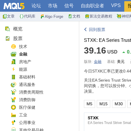
VPS
论坛
市场
信号
自由职业者
文章
代码库
文档
算法交易教程
神经
Algo Forge
概览
回到股票
股票
STXK: EA Series Trust
技术
39.16
USD
0
金融
房地产
版块:
金融
基础:
美元
能源
今日STXK汇率已更改
0.4
基础材料
关注EA Series Tru
通讯服务
间切换，您可以按分钟、
决策。
消费类周期性
消费防御
M5
M15
M30
医疗保健
工业
STXK
公用事业
EA Series Trust Strive Sma
其他交易品种