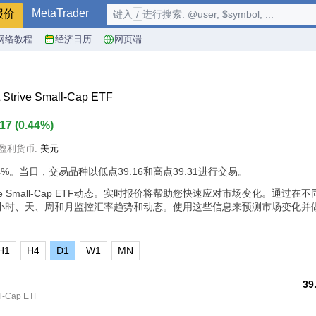
MetaTrader
报价
键入
/
进行搜索: @user, $symbol, ...
网络教程
经济日历
网页端
 Strive Small-Cap ETF
.17
(
0.44%
)
盈利货币:
美元
4%
。当日，交易品种以低点39.16和高点39.31进行交易。
st Strive Small-Cap ETF动态。实时报价将帮助您快速应对市场变化。通过
小时、天、周和月监控汇率趋势和动态。使用这些信息来预测市场变化并
H1
H4
D1
W1
MN
39
ll-Cap ETF