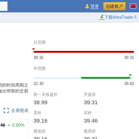
登录
创建账户
下载MetaTrader 5
日范围
39.16
39.31
年范围
32.30
39.42
在不同的时间周期之
做出明智的交易
前一天收盘价
开盘价
38.99
39.31
全屏图表
卖价
买价
39.16
39.46
.46
0.00%
最低价
最高价