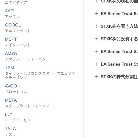
STXK株の現在の
エヌビディア
AAPL
EA Series Tru
アップル
GOOGL
STXK株を買う方
アルファベット
STXK株に投資す
MSFT
マイクロソフト
EA Series Trus
AMZN
アマゾン・ドット・コム
EA Series Trus
TSM
タイワン・セミコンダクター・マニュファ
STXKの株式分割
クチャリング
AVGO
ブロードコム
META
メタ・プラットフォームズ
LLY
イーライ・リリー
TSLA
テスラ