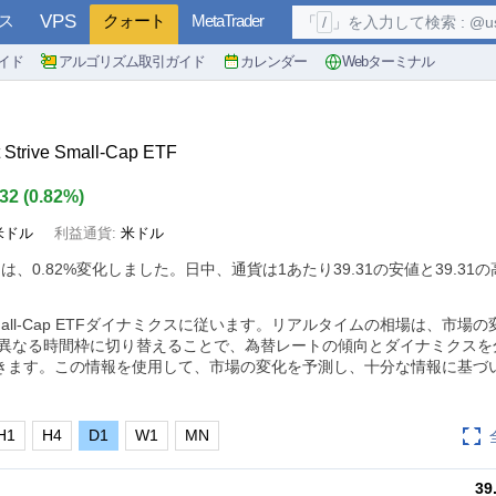
ス
VPS
クォート
MetaTrader
「
/
」を入力して検索 : @user, 
イド
アルゴリズム取引ガイド
カレンダー
Webターミナル
 Strive Small-Cap ETF
.32
(
0.82%
)
米ドル
利益通貨:
米ドル
トは、
0.82%
変化しました。日中、通貨は1あたり39.31の安値と39.31
 Strive Small-Cap ETFダイナミクスに従います。リアルタイムの相場は、市
 異なる時間枠に切り替えることで、為替レートの傾向とダイナミクスを
きます。この情報を使用して、市場の変化を予測し、十分な情報に基づ
H1
H4
D1
W1
MN
39