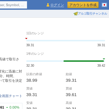
$symbol, ...
ログイン
アカウントを作成
アルゴ取引チャンネル
1日のレンジ
39.31
39.31
1年のレンジ
の高値で取引さ
32.30
39.42
場の変化に迅速に対
以前の終値
始値
分、時間、
38.99
39.31
いて取引を決定
買値
買値
39.31
39.61
全画面チャート
安値
高値
.61
0.00%