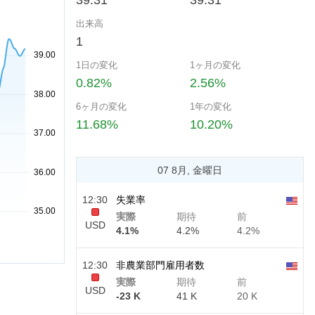
39.31
39.31
出来高
1
1日の変化
1ヶ月の変化
0.82%
2.56%
6ヶ月の変化
1年の変化
11.68%
10.20%
07 8月, 金曜日
12:30
失業率
実際
期待
前
USD
4.1%
4.2%
4.2%
12:30
非農業部門雇用者数
実際
期待
前
USD
-23 K
41 K
20 K