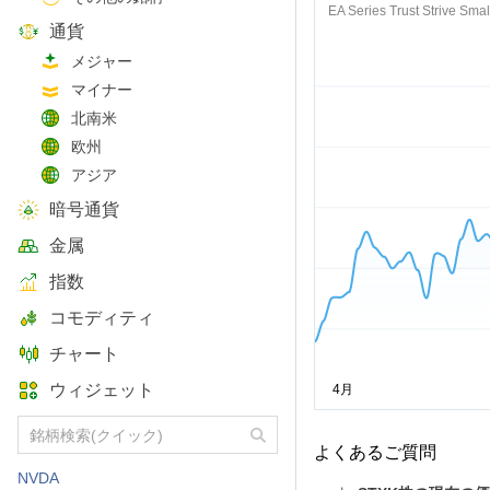
EA Series Trust Strive Sma
通貨
メジャー
マイナー
北南米
欧州
アジア
暗号通貨
金属
指数
コモディティ
チャート
ウィジェット
よくあるご質問
NVDA