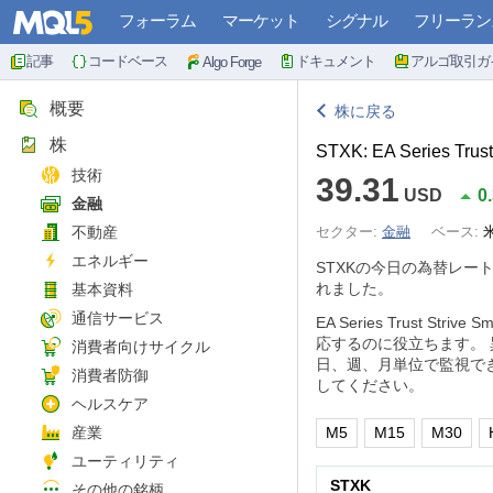
フォーラム
マーケット
シグナル
フリーラン
記事
コードベース
ドキュメント
アルゴ取引ガ
Algo Forge
概要
株に戻る
株
STXK: EA Series Trust
技術
39.31
USD
0
金融
不動産
セクター:
金融
ベース:
エネルギー
STXKの今日の為替レー
れました。
基本資料
通信サービス
EA Series Trust
応するのに役立ちます。
消費者向けサイクル
日、週、月単位で監視で
消費者防御
してください。
ヘルスケア
産業
M5
M15
M30
ユーティリティ
STXK
その他の銘柄