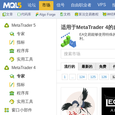
VPS
论坛
市场
信号
自由职业者
文章
代码库
文档
算法交易教程
神经
Algo Forge
MetaTrader 5
适用于MetaTrader 4的
专家
EA交易能够使用特殊
利。
指标
程序库
实用工具
流行的
最新的
免费
MetaTrader 4
专家
1
...
124
125
126
1
指标
程序库
实用工具
窗口小部件