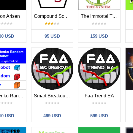
on Arisen
Compound Scalper
The Immortal Tree system EA
00 USD
95 USD
159 USD
YY Renko Random Robot
Smart Breakout EA
Faa Trend EA
10 USD
499 USD
599 USD