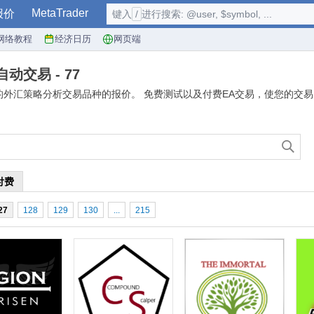
MetaTrader
报价
键入
/
进行搜索: @user, $symbol, ...
网络教程
经济日历
网页端
自动交易 - 77
的外汇策略分析交易品种的报价。 免费测试以及付费EA交易，使您的交
付费
27
128
129
130
...
215