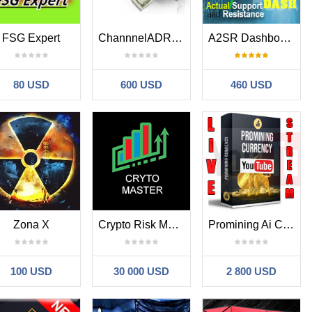
FSG Expert
ChannnelADRPro
A2SR Dashboard
80 USD
600 USD
460 USD
Zona X
Crypto Risk Master
Promining Ai Currency
100 USD
30 000 USD
2 800 USD