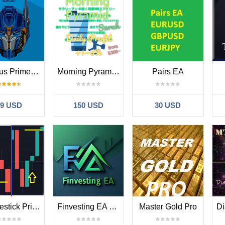
Optimus Prime PRO
Morning Pyramiding EA
Pairs EA
39 USD
150 USD
30 USD
Candlestick Price Action with Risk to Reward
Finvesting EA MT4
Master Gold Pro