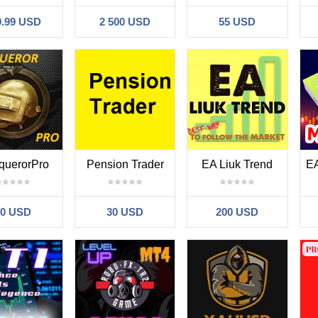
9.99 USD
2 500 USD
55 USD
querorPro
Pension Trader
EA Liuk Trend
90 USD
30 USD
200 USD