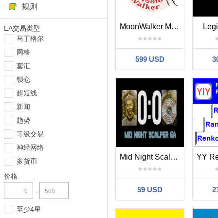
规则
MoonWalker MT4
Legi
EA交易类型
马丁格尔
网格
599 USD
3
套汇
锁仓
超短线
新闻
趋势
等级交易
神经网络
Mid Night Scalper EA
多货币
价格
59 USD
2
-
至少4星