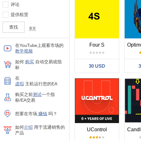
评论
提供租赁
重置
Four S
在YouTube上观看市场的
教学视频
如何
购买
自动交易或指
30 USD
标
在
虚拟
主机运行您的EA
购买之前
测试
一个指
标/EA交易
想要在市场
赚钱
吗？
如何
介绍
用于流通销售的
UControl
产品