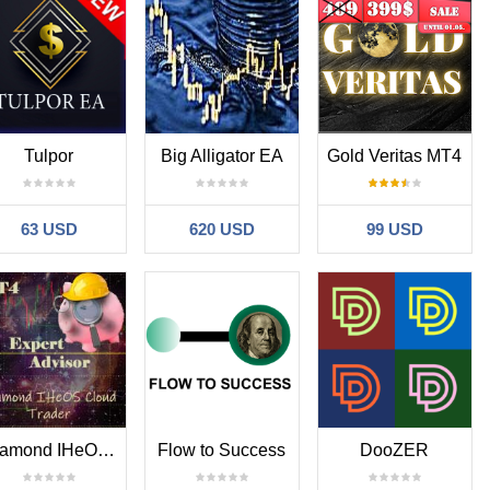
Tulpor
Big Alligator EA
Gold Veritas MT4
63 USD
620 USD
99 USD
Diamond IHeOS Trader
Flow to Success
DooZER