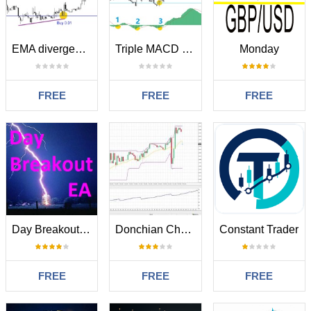
EMA divergent grid turbo MT4
Triple MACD grid turbo MT4
Monday
FREE
FREE
FREE
Day Breakout EA
Donchian Channel Scalping Strategy EA
Constant Trader
FREE
FREE
FREE