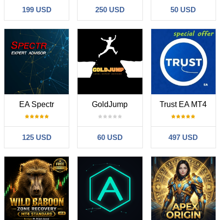
199 USD
250 USD
50 USD
EA Spectr
GoldJump
Trust EA MT4
125 USD
60 USD
497 USD