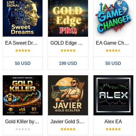
EA Sweet Dreams
GOLD Edge PRO
EA Game Changer
50 USD
199 USD
50 USD
Gold KIller by MH
Javier Gold Scalper V2
Alex EA