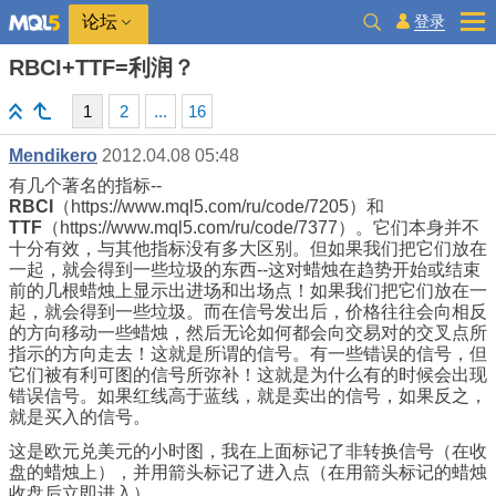
登录
论坛
RBCI+TTF=利润？
1
2
...
16
Mendikero
2012.04.08 05:48
有几个著名的指标--
RBCI
（https://www.mql5.com/ru/code/7205）和
TTF
（https://www.mql5.com/ru/code/7377）。它们本身并不
十分有效，与其他指标没有多大区别。但如果我们把它们放在
一起，就会得到一些垃圾的东西--这对蜡烛在趋势开始或结束
前的几根蜡烛上显示出进场和出场点！如果我们把它们放在一
起，就会得到一些垃圾。而在信号发出后，价格往往会向相反
的方向移动一些蜡烛，然后无论如何都会向交易对的交叉点所
指示的方向走去！这就是所谓的信号。有一些错误的信号，但
它们被有利可图的信号所弥补！这就是为什么有的时候会出现
错误信号。如果红线高于蓝线，就是卖出的信号，如果反之，
就是买入的信号。
这是欧元兑美元的小时图，我在上面标记了非转换信号（在收
盘的蜡烛上），并用箭头标记了进入点（在用箭头标记的蜡烛
收盘后立即进入）。