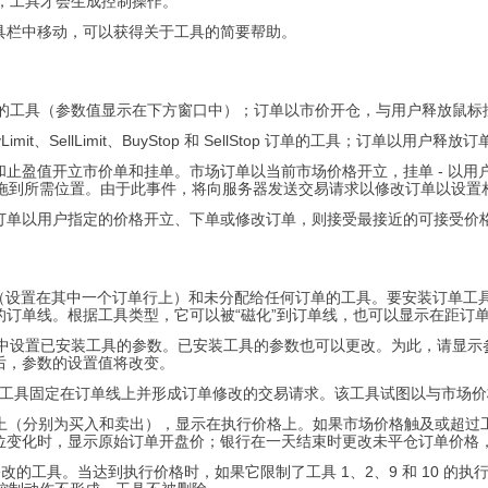
时，工具才会生成控制操作。
具栏中移动，可以获得关于工具的简要帮助。
单的工具（参数值显示在下方窗口中）；订单以市价开仓，与用户释放鼠标
 BuyLimit、SellLimit、BuyStop 和 SellStop 订单的工具；订单以用
止盈值开立市价单和挂单。市场订单以当前市场价格开立，挂单 - 以
将线拖到所需位置。由于此事件，将向服务器发送交易请求以修改订单以设
单以用户指定的价格开立、下单或修改订单，则接受最接近的可接受价格值
具（设置在其中一个订单行上）和未分配给任何订单的工具。要安装订单
订单线。根据工具类型，它可以被“磁化”到订单线，也可以显示在距订单线
在下方窗口中设置已安装工具的参数。已安装工具的参数也可以更改。为此，请显示
后，参数的设置值将改变。
_After_Price - 工具固定在订单线上并形成订单修改的交易请求。该工具试图
- 工具放置在订单线上（分别为买入和卖出），显示在执行价格上。如果市场价格触
位变化时，显示原始订单开盘价；银行在一天结束时更改未平仓订单价格
Lower - 限制订单修改的工具。当达到执行价格时，如果它限制了工具 1、2、9