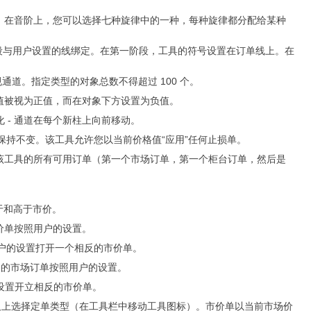
会闪烁。在音阶上，您可以选择七种旋律中的一种，每种旋律都分配给某种
置在订单线上，并分两个阶段与用户设置的线绑定。在第一阶段，工具的符号设置在订单线上。在
k 和常规通道。指定类型的对象总数不得超过 100 个。
离值被视为正值，而在对象下方设置为负值。
变化 - 通道在每个新柱上向前移动。
的距离保持不变。该工具允许您以当前价格值“应用”任何止损单。
）并关闭该工具的所有可用订单（第一个市场订单，第一个柜台订单，然后是
低于和高于市价。
的市价单按照用户的设置。
工具根据用户的设置打开一个相反的市价单。
相反的市场订单按照用户的设置。
根据用户设置开立相反的市价单。
类型标尺上选择定单类型（在工具栏中移动工具图标）。市价单以当前市场价