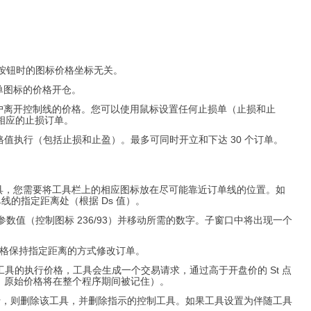
按钮时的图标价格坐标无关。
户释放订单图标的价格开仓。
用户离开控制线的价格。您可以使用鼠标设置任何止损单（止损和止
置相应的止损订单。
执行（包括止损和止盈）。最多可同时开立和下达 30 个订单。
工具，您需要将工具栏上的相应图标放在尽可能靠近订单线的位置。如
的指定距离处（根据 Ds 值）。
参数值（控制图标 236/93）并移动所需的数字。子窗口中将出现一个
以与市场价格保持指定距离的方式修改订单。
及或超过工具的执行价格，工具会生成一个交易请求，通过高于开盘价的 St 点
，原始价格将在整个程序期间被记住）。
 和 10 的执行，则删除该工具，并删除指示的控制工具。如果工具设置为伴随工具