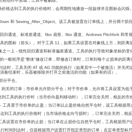
1 的控制动作不形成，工具不被删除。
何价格。当市场价格达到工具的执行价格时，会周期性地播放一段旋律并且图标
After_Object_Down 和 Sewing_After_Object。该工具被放
归通道、标准差通道、fibo 扇形、fibo 通道、Andrews Pitchfor
即工具的图标（箭头）。对于工具 11，如果工具设置在对象线上方，则距
种类型的对象之一上 - 线性回归通道和标准偏差通道。工具的执行导致对象坐标的
一。修改挂单的一般程序是“整体”修改订单，即修改订单时，订单到每个止损单
当执行时间到达时，工具关闭 AT 或 AG 功能的执行（如果其中一个被激活
在演奏结束时，乐器被移除并打开之前激活的功能（如果有的话）。
允许部分平仓。
具的执行价格，则关闭订单；市价单允许部分平仓；对于市价单，允许将工具设置为
价单上，当市价达到工具的执行价时（当市价向盈利移动时），订单完全关闭，相反
_Reversal_Sell - 工具置于市价单的止盈；当订单以止盈价格自然平仓时，该
上，当市场价格达到工具的执行价格时（当市场价格走向亏损时），订单完全关闭，
versal_Sell - 工具设置在市价单的止损；当订单在止损价位自然平仓时，工具
指定时间；当执行时间到达时，仪器根据用户设置打开指定类型的订单；在定单