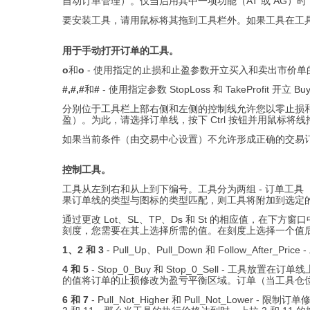
自动订单管理）。仅当启用其中一项功能（AT 或 AG）
要安装工具，请用鼠标将其拖到工具栏外。如果工具在工
用于手动打开订单的工具。
o
和
o
- 使用指定的止损和止盈参数开立买入和卖出市价
#,#,#
和
#
- 使用指定参数 StopLoss 和 TakeProfit 开立
分别位于工具栏上部右侧和左侧的控制线允许您以零止损和
盈）。为此，请选择订单线，按下 Ctrl 按钮并用鼠标
如果当前条件（由交易中心设置）不允许形成正确的交易订
控制工具。
工具从左到右和从上到下编号。工具分为两组 - 订单工
果订单线的类型与图标的类型匹配，则工具将附加到选定的
通过更改 Lot、SL、TP、Ds 和 St 的相应值，
刻度，您需要在其上选择所需的值。在刻度上选择一个值
1、2 和 3
- Pull_Up、Pull_Down 和 Follow
4 和 5
- Stop_0_Buy 和 Stop_0_Sell 
的值将订单的止损修改为盈亏平衡区域。订单（当工具仓
6 和 7
- Pull_Not_Higher 和 Pull_Not_