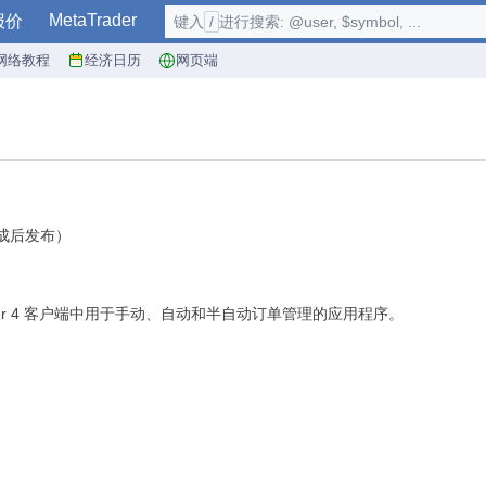
MetaTrader
报价
键入
/
进行搜索: @user, $symbol, ...
网络教程
经济日历
网页端
试完成后发布）
 在 MetaTrader 4 客户端中用于手动、自动和半自动订单管理的应用程序。