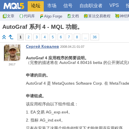
VPS
论坛
市场
信号
自由职业者
文章
代码库
文档
算法交易教程
神经
Algo Forge
AutoGraf 系列 4 - MQL 功能。
1
2
3
4
5
6
7
8
...
36
Сергей Ковалев
2008.04.21 01:07
AutoGraf 4 应用程序的简要说明。
（完整的描述将在 AutoGraf 4.80416 betta 的公开测
2617
申请的目的。
AutoGraf 4 是 MetaQuotes Software Corp.
申请组成。
该应用程序由以下组件组成：
1. EA 交易 AG_exp.ex4。
2. 指标 AG_ind.ex4。
只有在安装了这两个组件的情况下才能使用该应用程序。