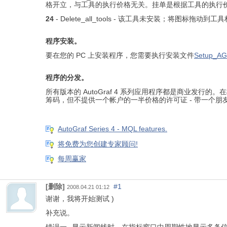
格开立，与工具的执行价格无关。挂单是根据工具的执行
24
- Delete_all_tools - 该工具未安装；将图标拖
程序安装。
要在您的 PC 上安装程序，您需要执行安装文件
Setup_AG
程序的分发。
所有版本的 AutoGraf 4 系列应用程序都是商业发
筹码，但不提供一个帐户的一半价格的许可证 - 带一个朋
AutoGraf Series 4 - MQL features.
将免费为您创建专家顾问!
每周赢家
[删除]
#1
2008.04.21 01:12
谢谢，我将开始测试 )
补充说。
错误一--显示新闻线时，在指标窗口中周期性地显示多条