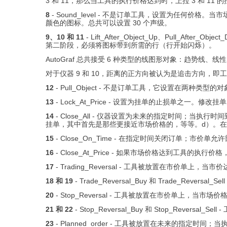
3 和 11，那么当工具的执行价格达到时，上拉 3 和 1
8
- Sound_level - 不是订单工具，设置为任
颜色的图标。总共可以设置 30 个声级。
9、10 和 11
- Lift_After_Object_Up、Pull_
第二阶段，必须将图标带到所需的行（行开始闪烁）。
AutoGraf 总共接受 6 种类型的线图形对象：趋势线、线性回
对于仪器 9 和 10，距离的正方向被认为是追击方向，
12
- Pull_Object - 不是订单工具，它设置在两
13
- Lock_At_Price - 设置为挂单的止损单之
14
- Close_All - 仪器设置为未来的指定时间；
挂单，其中首先是那些更接近市场价格的，等等。d）。
15
- Close_On_Time - 在指定时间关闭订单；市价单
16
- Close_At_Price - 如果市场价格达到工
17
- Trading_Reversal - 工具被放置在市
18 和 19
- Trade_Reversal_Buy 和 Trade
20
- Stop_Reversal - 工具被放置在市价单
21 和 22
- Stop_Reversal_Buy 和 Stop_Re
23
- Planned_order - 工具被放置在未来的