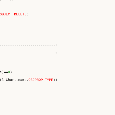
OBJECT_DELETE
:

---------------------------+
---------------------------+
e)==
0
)

(l_Chart,name,
OBJPROP_TYPE
))
