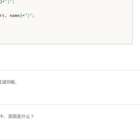
)+
"}"
;

rt, name)+
"}"
;

加过滤功能。
表中。原因是什么？