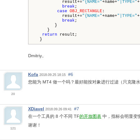
           result+=
"{NAME="
+name+
"|TYPE="
+
break
;

case
OBJ_RECTANGLE
:

           result+=
"{NAME="
+name+
"|TYPE="
+
break
;

        }

     }

return
 result;

  }
Dmitriy。
Kofa
#6
2018.09.25 18:15
您能为 MT4 做一个吗？最好能按对象进行过滤（只克隆水平
20
XDiavel
#7
2018.09.26 09:41
在一个工具的 8 个不同 TF
的开放图表
中，指标会明显变慢
谢谢！
121