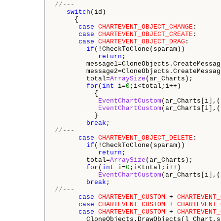
//---
switch
(id)

     {

case
CHARTEVENT_OBJECT_CHANGE
:

case
CHARTEVENT_OBJECT_CREATE
:

case
CHARTEVENT_OBJECT_DRAG
:

if
(!CheckToClone(sparam))

return
;

        message1=CloneObjects.CreateMessag
        message2=CloneObjects.CreateMessag
        total=
ArraySize
(ar_Charts);

for
(
int
 i=
0
;i<total;i++)

          {

EventChartCustom
(ar_Charts[i],(
EventChartCustom
(ar_Charts[i],(
          }

break
//---
case
CHARTEVENT_OBJECT_DELETE
:

if
(!CheckToClone(sparam))

return
;

        total=
ArraySize
(ar_Charts);

for
(
int
 i=
0
;i<total;i++)

EventChartCustom
(ar_Charts[i],(
break
//---
case
CHARTEVENT_CUSTOM
 + 
CHARTEVENT_
case
CHARTEVENT_CUSTOM
 + 
CHARTEVENT_
case
CHARTEVENT_CUSTOM
 + 
CHARTEVENT_
        CloneObjects.DrawObjects(l_Chart,s