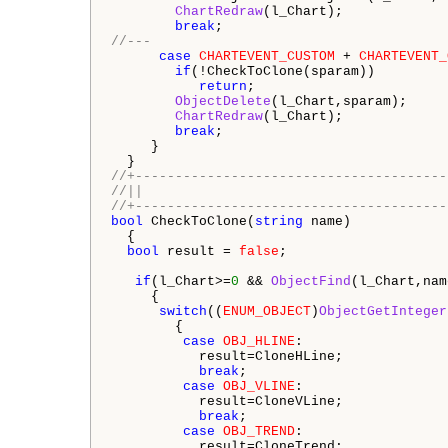
ChartRedraw
(l_Chart);

break
//---
case
CHARTEVENT_CUSTOM
 + 
CHARTEVENT_
if
(!CheckToClone(sparam))

return
;

ObjectDelete
(l_Chart,sparam);

ChartRedraw
(l_Chart);

break
;

     }

//+---------------------------------------
//||
//+---------------------------------------
bool
 CheckToClone(
string
 name)

  {

bool
 result = 
false
;

if
(l_Chart>=
0
 && 
ObjectFind
(l_Chart,nam
     {

switch
((
ENUM_OBJECT
)
ObjectGetInteger
        {

case
OBJ_HLINE
:

           result=CloneHLine;

break
;

case
OBJ_VLINE
:

           result=CloneVLine;

break
;

case
OBJ_TREND
:

           result=CloneTrend;
