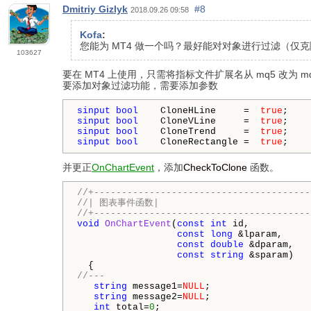
Dmitriy Gizlyk
#8
2018.09.26 09:58
Kofa
:
您能为 MT4 做一个吗？最好能对对象进行过滤（仅克隆
103627
要在 MT4 上使用，只需将指标文件扩展名从 mq5 改为
要添加对象过滤功能，需要添加参数
sinput
bool
    CloneHLine     =  
true
sinput
bool
    CloneVLine     =  
true
sinput
bool
    CloneTrend     =  
true
sinput
bool
    CloneRectangle =  
true
;
并更正
OnChartEvent
，添加
CheckToClone
函数。
//+---------------------------------------
//| 图表事件函数|
//+---------------------------------------
void
OnChartEvent
(
const
int
 id,

const
long
 &lparam,

const
double
 &dparam,

const
string
 &sparam)

//---
string
 message1=
NULL
;

string
 message2=
NULL
;

int
 total=
0