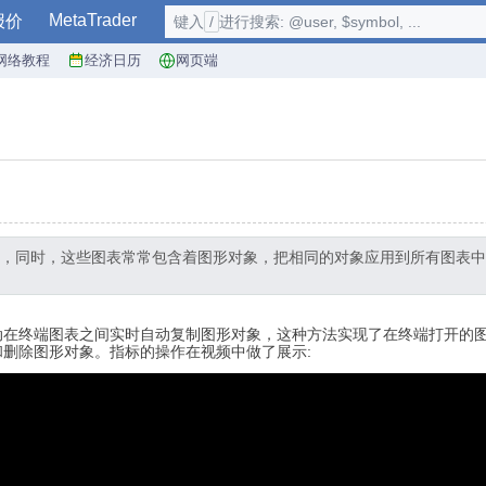
MetaTrader
报价
键入
/
进行搜索: @user, $symbol, ...
网络教程
经济日历
网页端
，同时，这些图表常常包含着图形对象，把相同的对象应用到所有图表中
动在终端图表之间实时自动复制图形对象，这种方法实现了在终端打开的
删除图形对象。指标的操作在视频中做了展示: