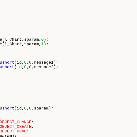
e(l_Chart,sparam,
0
);

e(l_Chart,sparam,
1
);

ushort
)id,
0
,
0
,message1);

ushort
)id,
0
,
0
,message2);

ushort
)id,
0
,
0
,sparam);

OBJECT_CHANGE
:

OBJECT_CREATE
:

OBJECT_DRAG
:

param);
