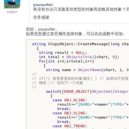
yousurfer
:
有没有办法只克隆某些类型的对象而忽略其他对象？
103627
非常感谢
您好，yousurfer。
如果您想通过某些属性选择对象，可以在此函数中添加。
string
 CCopyObject::CreateMessage(
long
 cha
  {

string
 result = 
NULL
;

int
 total = 
ObjectsTotal
(chart, 
0
);

for
(
int
 i=
0
;i<total;i++)

     {

string
 name = 
ObjectName
(chart, i, 
0
//
// if(!( 检查要复制的对象属性) ) // 如果你不想
// 继续；// 转到下一个对象
//
switch
((
ENUM_OBJECT
)
ObjectGetInteger
        {

case
OBJ_HLINE
:

           result+=
"{NAME="
+name+
"|TYPE="
+
break
;

case
OBJ_VLINE
:

           result+=
"{NAME="
+name+
"|TYPE="
+
break
;

case
OBJ_TREND
:
