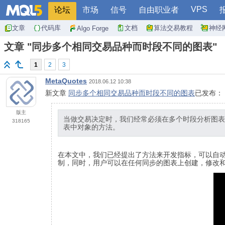
VPS
论坛
市场
信号
自由职业者
文章
代码库
文档
算法交易教程
神经
Algo Forge
文章 "同步多个相同交易品种而时段不同的图表"
1
2
3
MetaQuotes
2018.06.12 10:38
新文章
同步多个相同交易品种而时段不同的图表
已发布：
版主
当做交易决定时，我们经常必须在多个时段分析图表
318165
表中对象的方法。
在本文中，我们已经提出了方法来开发指标，可以自
制，同时，用户可以在任何同步的图表上创建，修改和