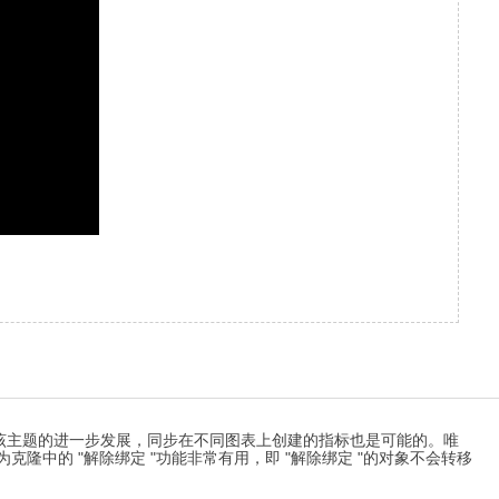
该主题的进一步发展，同步在不同图表上创建的指标也是可能的。唯
隆中的 "解除绑定 "功能非常有用，即 "解除绑定 "的对象不会转移