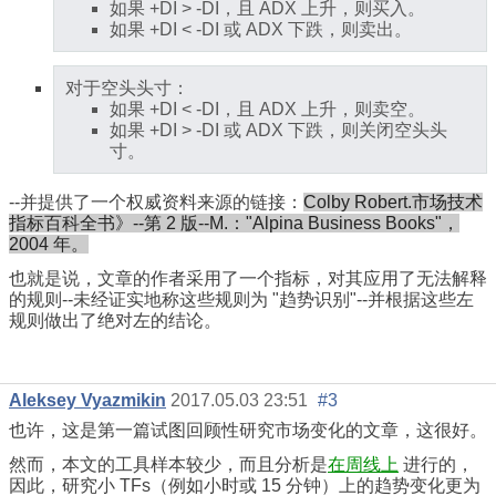
如果 +DI > -DI，且 ADX 上升，则买入。
如果 +DI < -DI 或 ADX 下跌，则卖出。
对于空头头寸：
如果 +DI < -DI，且 ADX 上升，则卖空。
如果 +DI > -DI 或 ADX 下跌，则关闭空头头
寸。
--并提供了一个权威资料来源的链接：
Colby Robert.市场技术
指标百科全书》--第 2 版--M.："Alpina Business Books"，
2004 年。
也就是说，文章的作者采用了一个指标，对其应用了无法解释
的规则--未经证实地称这些规则为 "趋势识别"--并根据这些左
规则做出了绝对左的结论。
Aleksey Vyazmikin
2017.05.03 23:51
#3
也许，这是第一篇试图回顾性研究市场变化的文章，这很好。
然而，本文的工具样本较少，而且分析是
在周线上
进行的，
因此，研究小 TFs（例如小时或 15 分钟）上的趋势变化更为