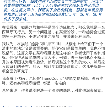
我甚至可以说，趋势和持平的概念是一个边界概念，而这个
边界是如此模糊，以至于人们在研究时必须从某些公理出
发。在这篇文章中，我证实了自己的观点，那就是市场变得
更加难以预测，因为影响市场的因素比 5 年、10 年、20 年
前多了很多倍。
在我看来，如果趋势和持平是两个边缘概念，那么我就是一名
西班牙飞行员。另一个问题是，在某些阶段，一种趋势会过渡
到另一种趋势。不确定性随之增加，并带来各种后果。
我认为，在描述 "趋势 "和 "持平 "时，从概念上给它们下一个
清晰的算法定义是很重要的。即使它们是最简单的，我也不怕
说俗气。这篇文章在某种程度上是这样的：作者使用了各种指
标。但值得从最简单的设置入手。例如，将一系列低点不断上
升的条形图视为看涨趋势。然后调整这个系列的大小。然后拉
入该系列的分布。那么，统计学就能提供帮助。这几乎就是一
项全面的研究了。
我查看了代码，尤其是
"TrendCount "
智能交易系统。没有注
释。还有类和程序编程...都是一堆堆的...
总的来说，作者试图解决一个深奥的课题，对此他深表敬意。