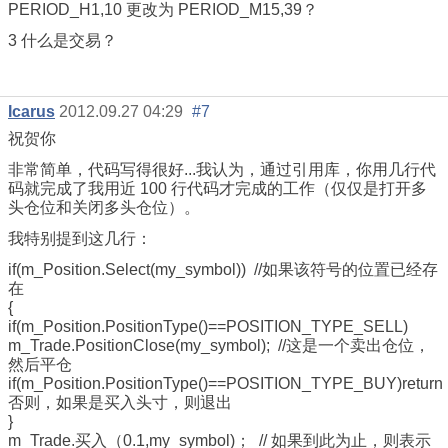
PERIOD_H1
,10
更改为 PERIOD_M15,39？
3 什么是交易？
Icarus
2012.09.27 04:29
#7
祝贺你
非常简单，代码写得很好...我认为，通过引用库，你用几行代
码就完成了我用近 100 行代码才完成的工作（仅仅是打开多
头仓位和关闭多头仓位）。
我特别提到这几行：
if
(m_Position.Select(my_symbol))
//如果该符号的位置已经存
在
{
if
(m_Position.PositionType()
==POSITION_TYPE_SELL
)
m_Trade.PositionClose(my_symbol);
//这是一个卖出仓位，
然后平仓
if
(m_Position.PositionType()
==POSITION_TYPE_BUY
)
return
否则，如果是买入头寸，则退出
}
m_Trade.买入
（0.1
,my_symbol)；
// 如果到此为止，则表示