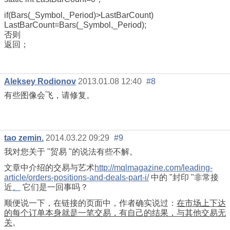
if(Bars(_Symbol,_Period)>LastBarCount)
LastBarCount=Bars(_Symbol,_Period);
否则
返回；
Aleksey Rodionov
2013.01.08 12:40
#8
有些图像会飞，请修复。
tao zemin.
2014.03.22 09:29
#9
我对您关于 "贸易 "的说法有些不解。
文章中介绍的交易与艺术
http://mqlmagazine.com/leading-
article/orders-positions-and-deals-part-i/
中的 "封印 "非常接
近
。
它们是一回事吗？
顺便说一下，在链接的页面中，作者确实说过：
在市场上下达
的每个订单本身就是一笔交易，有自己的结果，与其他交易无
关
。