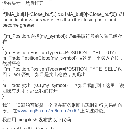
没有头寸；然后打开
}
if
(iMA_buf
[1
]<Close_buf
[1
] && iMA_buf
[0
]>Close_buf
[0
])
//if
the indicator values were less than the closing price and
become greater
{
if
(m_Position.选择(my_symbol))
//如果该符号的位置已经存
在
{
if
(m_Position.PositionType()
==POSITION_TYPE_BUY
)
m_Trade.PositionClose(my_symbol);
//这是一个买入仓位，
然后平仓
if
(m_Position.PositionType()
==POSITION_TYPE_SELL
)
返
回
；
//or 否则，如果是卖出仓位，则退出
}
m_Trade.卖出
（0.1
,my_symbol)；
// 如果我们到了这里，说
明没有头寸；那么我们打开
}
我唯一遗漏的可能是一个仅在新条形图出现时进行交易的命
令。 在
www.mql5.com/en/forum/5762
上有过讨论。
我使用 mogplus8 发布的以下代码：
static int LastBarCount=0；