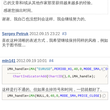
己的文章和/或从其他作家那里获得越来越多的经验。
感谢您抽出时间。
谢谢。我自己也没想到会这样。我会继续努力的。
Sergey Petruk
2012.09.15 23:22
#3
喜欢这种清晰的表述方式，我希望继续保持同样的风格，例如
关于图书馆....
mln141
2012.09.19 10:01
#4
iMA_handle=
iMA
(
"EURUSD"
,
PERIOD_H1
,
40
,
0
,
MODE_SMA
,
PRIC
.......

ChartIndicatorAdd
(
ChartID
(),
0
,iMA_handle);     
/
这样是行不通的。但如果去掉符号和时间，一切就都好了。
iMA_handle=
iMA
(NULL,0,
40
,
0
,
MODE_SMA
,
PRICE_CLOSE
);