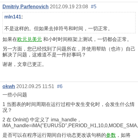
Dmitriy Parfenovich
2012.09.19 23:08
#5
mln141
:
不是这样的。但如果去掉符号和时间，一切正常。
如果在
欧元兑美元
和小时时间框架上测试，一切都会正常。
另一方面，您已经找到了问题所在，并使用帮助（也许）自己
解决了问题，这难道不是一件好事吗？
谢谢，文章已更正。
okwh
2012.09.25 11:51
#6
一些小问题
1 当图表的时间周期在运行过程中发生变化时，会发生什么情
况？
2 在 OnInit() 中定义了 ima_
handle，
iMA
_handle=iMA(
"EURUSD"
,PERIOD_H1
,10,
0,
MODE_SMA
是否可以在程序运行期间自行动态更改该句柄的
参数
，如将