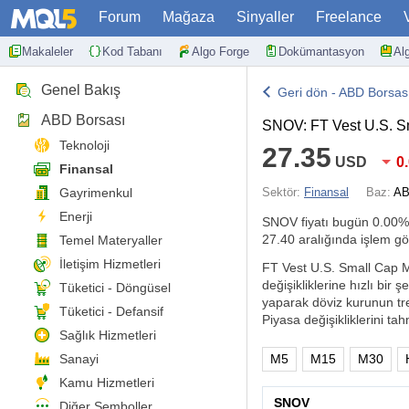
Forum
Mağaza
Sinyaller
Freelance
Makaleler
Kod Tabanı
Algo Forge
Dokümantasyon
Al
Genel Bakış
Geri dön - ABD Borsas
ABD Borsası
SNOV: FT Vest U.S. S
Teknoloji
27.35
USD
0
Finansal
Gayrimenkul
Sektör:
Finansal
Baz:
AB
Enerji
SNOV fiyatı bugün
0.00%
27.40 aralığında işlem gö
Temel Materyaller
İletişim Hizmetleri
FT Vest U.S. Small Cap Mo
değişikliklerine hızlı bir
Tüketici - Döngüsel
yaparak döviz kurunun tren
Tüketici - Defansif
Piyasa değişikliklerini tah
Sağlık Hizmetleri
Sanayi
M5
M15
M30
Kamu Hizmetleri
SNOV
Diğer Semboller