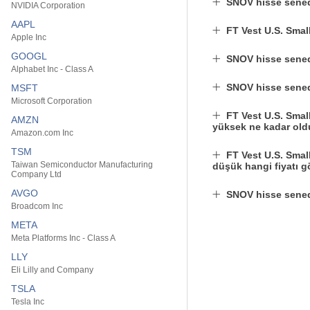
SNOV hisse sened
NVIDIA Corporation
AAPL
FT Vest U.S. Sma
Apple Inc
GOOGL
SNOV hisse senedi
Alphabet Inc - Class A
SNOV hisse senedi
MSFT
Microsoft Corporation
FT Vest U.S. Smal
AMZN
yüksek ne kadar ol
Amazon.com Inc
TSM
FT Vest U.S. Smal
Taiwan Semiconductor Manufacturing
düşük hangi fiyatı 
Company Ltd
AVGO
SNOV hisse sened
Broadcom Inc
META
Meta Platforms Inc - Class A
LLY
Eli Lilly and Company
TSLA
Tesla Inc