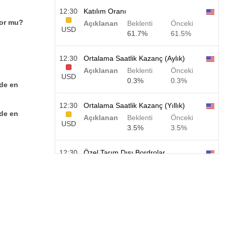
12:30
Katılım Oranı
yor mu?
Açıklanan
Beklenti
Önceki
USD
61.7%
61.5%
12:30
Ortalama Saatlik Kazanç (Aylık)
Açıklanan
Beklenti
Önceki
USD
0.3%
0.3%
nde en
12:30
Ortalama Saatlik Kazanç (Yıllık)
nde en
Açıklanan
Beklenti
Önceki
USD
3.5%
3.5%
12:30
Özel Tarım Dışı Bordrolar
Açıklanan
Beklenti
Önceki
USD
40 K
49 K
12:30
U6 İşsizlik Oranı
Açıklanan
Beklenti
Önceki
USD
7.9%
7.9%