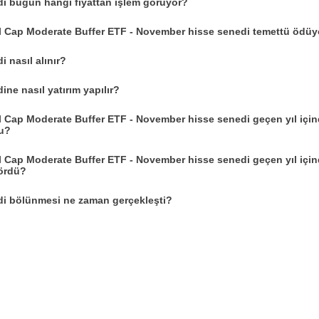
i bugün hangi fiyattan işlem görüyor?
ll Cap Moderate Buffer ETF - November hisse senedi temettü ödü
 nasıl alınır?
ne nasıl yatırım yapılır?
l Cap Moderate Buffer ETF - November hisse senedi geçen yıl içi
du?
l Cap Moderate Buffer ETF - November hisse senedi geçen yıl içi
gördü?
i bölünmesi ne zaman gerçekleşti?