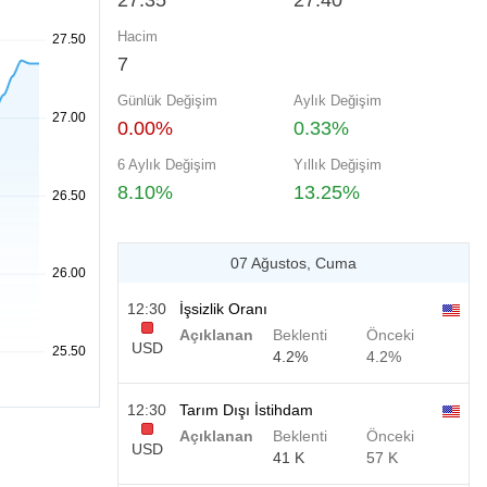
27.35
27.40
Hacim
7
Günlük Değişim
Aylık Değişim
0.00%
0.33%
6 Aylık Değişim
Yıllık Değişim
8.10%
13.25%
07 Ağustos, Cuma
12:30
İşsizlik Oranı
Açıklanan
Beklenti
Önceki
USD
4.2%
4.2%
12:30
Tarım Dışı İstihdam
Açıklanan
Beklenti
Önceki
USD
41 K
57 K