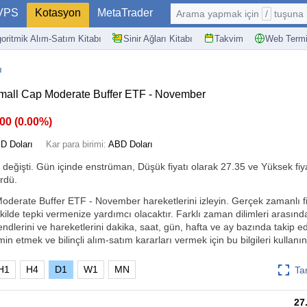
VPS
Kotasyon
MetaTrader
Arama yapmak için
/
tuşuna basın: @
goritmik Alım-Satım Kitabı
Sinir Ağları Kitabı
Takvim
Web Termi
ı
mall Cap Moderate Buffer ETF - November
.00
(
0.00%
)
D Doları
Kar para birimi:
ABD Doları
değişti. Gün içinde enstrüman, Düşük fiyatı olarak 27.35 ve Yüksek fiya
rdü.
derate Buffer ETF - November hareketlerini izleyin. Gerçek zamanlı fi
 şekilde tepki vermenize yardımcı olacaktır. Farklı zaman dilimleri arasınd
dlerini ve hareketlerini dakika, saat, gün, hafta ve ay bazında takip ede
min etmek ve bilinçli alım-satım kararları vermek için bu bilgileri kullanın
H1
H4
D1
W1
MN
Ta
27