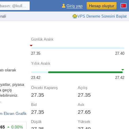
kullanıcı, $sembol, ...
Giriş yap
Hesap oluştur
nali
VPS Deneme Süresini Başlat
Günlük Aralık
27.35
27.40
Yıllık Aralık
tı olarak
23.42
27.42
yatlar, piyasa
Önceki Kapanış
Açılış
a geçiş
27.35
27.35
bilirsiniz.
.
Bid
Ask
27.35
27.65
m Ekran Grafik
Düşük
Yüksek
.65
0.00%