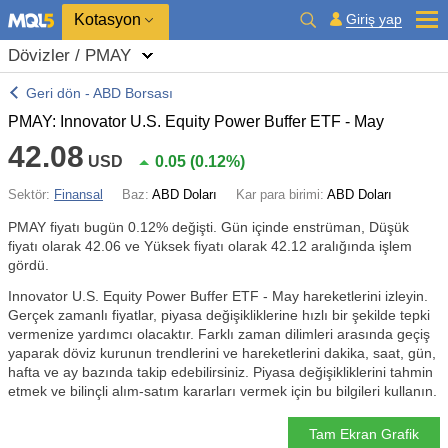
Kotasyon
Giriş yap
Dövizler / PMAY
Geri dön - ABD Borsası
PMAY: Innovator U.S. Equity Power Buffer ETF - May
42.08
USD
0.05
(
0.12%
)
Sektör:
Finansal
Baz:
ABD Doları
Kar para birimi:
ABD Doları
PMAY fiyatı bugün
0.12%
değişti. Gün içinde enstrüman, Düşük
fiyatı olarak 42.06 ve Yüksek fiyatı olarak 42.12 aralığında işlem
gördü.
Innovator U.S. Equity Power Buffer ETF - May hareketlerini izleyin.
Gerçek zamanlı fiyatlar, piyasa değişikliklerine hızlı bir şekilde tepki
vermenize yardımcı olacaktır. Farklı zaman dilimleri arasında geçiş
yaparak döviz kurunun trendlerini ve hareketlerini dakika, saat, gün,
hafta ve ay bazında takip edebilirsiniz. Piyasa değişikliklerini tahmin
etmek ve bilinçli alım-satım kararları vermek için bu bilgileri kullanın.
Tam Ekran Grafik