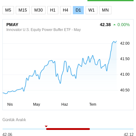
M5
M15
M30
H1
H4
D1
W1
MN
PMAY
42.38
0.00%
Innovator U.S. Equity Power Buffer ETF - May
Günlük Aralık
42.06
42.12