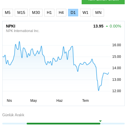
M5
M15
M30
H1
H4
D1
W1
MN
NPKI
13.95
0.00%
NPK International Inc.
Günlük Aralık