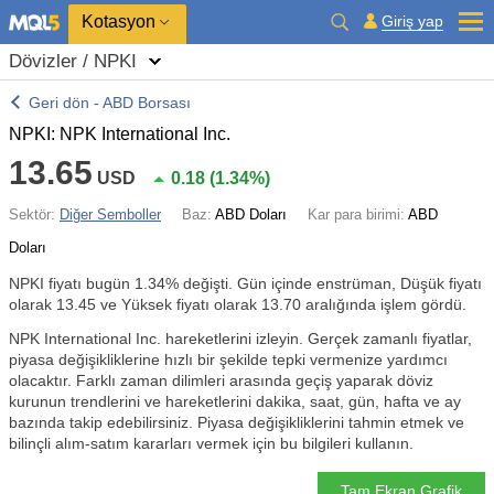
Kotasyon
Giriş yap
Dövizler / NPKI
Geri dön - ABD Borsası
NPKI: NPK International Inc.
13.65
USD
0.18
(
1.34%
)
Sektör:
Diğer Semboller
Baz:
ABD Doları
Kar para birimi:
ABD
Doları
NPKI fiyatı bugün
1.34%
değişti. Gün içinde enstrüman, Düşük fiyatı
olarak 13.45 ve Yüksek fiyatı olarak 13.70 aralığında işlem gördü.
NPK International Inc. hareketlerini izleyin. Gerçek zamanlı fiyatlar,
piyasa değişikliklerine hızlı bir şekilde tepki vermenize yardımcı
olacaktır. Farklı zaman dilimleri arasında geçiş yaparak döviz
kurunun trendlerini ve hareketlerini dakika, saat, gün, hafta ve ay
bazında takip edebilirsiniz. Piyasa değişikliklerini tahmin etmek ve
bilinçli alım-satım kararları vermek için bu bilgileri kullanın.
Tam Ekran Grafik