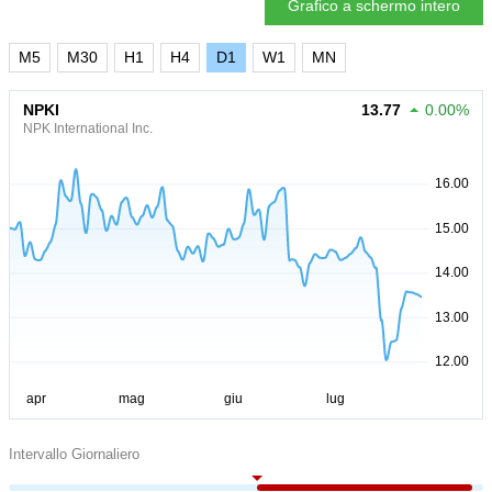
Grafico a schermo intero
M5
M30
H1
H4
D1
W1
MN
NPKI
13.77
0.00%
NPK International Inc.
Intervallo Giornaliero