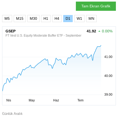
Tam Ekran Grafik
M5
M15
M30
H1
H4
D1
W1
MN
GSEP
41.92
0.00%
FT Vest U.S. Equity Moderate Buffer ETF - September
Günlük Aralık