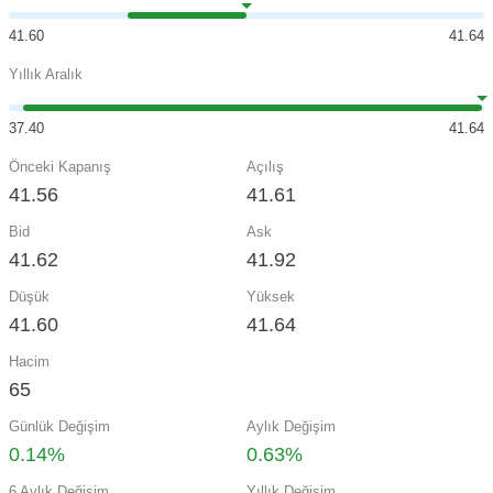
41.60
41.64
Yıllık Aralık
37.40
41.64
Önceki Kapanış
Açılış
41.56
41.61
Bid
Ask
41.62
41.92
Düşük
Yüksek
41.60
41.64
Hacim
65
Günlük Değişim
Aylık Değişim
0.14%
0.63%
6 Aylık Değişim
Yıllık Değişim