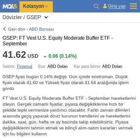
Kotasyon
Giriş yap
Dövizler / GSEP
Geri dön - ABD Borsası
GSEP: FT Vest U.S. Equity Moderate Buffer ETF -
September
41.62
USD
0.06
(
0.14%
)
Sektör:
Finansal
Baz:
ABD Doları
Kar para birimi:
ABD Doları
GSEP fiyatı bugün
0.14%
değişti. Gün içinde enstrüman, Düşük
fiyatı olarak 41.60 ve Yüksek fiyatı olarak 41.64 aralığında işlem
gördü.
FT Vest U.S. Equity Moderate Buffer ETF - September hareketlerini
izleyin. Gerçek zamanlı fiyatlar, piyasa değişikliklerine hızlı bir
şekilde tepki vermenize yardımcı olacaktır. Farklı zaman dilimleri
arasında geçiş yaparak döviz kurunun trendlerini ve hareketlerini
dakika, saat, gün, hafta ve ay bazında takip edebilirsiniz. Piyasa
değişikliklerini tahmin etmek ve bilinçli alım-satım kararları vermek
için bu bilgileri kullanın.