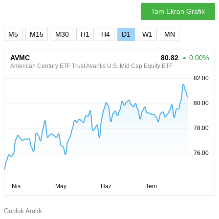
Tam Ekran Grafik
M5
M15
M30
H1
H4
D1
W1
MN
AVMC
80.82
0.00%
American Century ETF Trust Avantis U.S. Mid Cap Equity ETF
Günlük Aralık