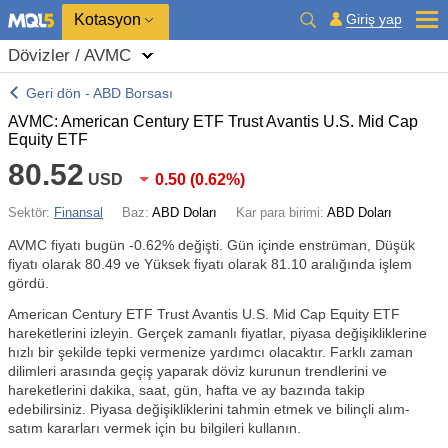
Kotasyon
Giriş yap
Dövizler / AVMC
Geri dön - ABD Borsası
AVMC: American Century ETF Trust Avantis U.S. Mid Cap
Equity ETF
80.52
USD
0.50
(
0.62%
)
Sektör:
Finansal
Baz:
ABD Doları
Kar para birimi:
ABD Doları
AVMC fiyatı bugün
-0.62%
değişti. Gün içinde enstrüman, Düşük
fiyatı olarak 80.49 ve Yüksek fiyatı olarak 81.10 aralığında işlem
gördü.
American Century ETF Trust Avantis U.S. Mid Cap Equity ETF
hareketlerini izleyin. Gerçek zamanlı fiyatlar, piyasa değişikliklerine
hızlı bir şekilde tepki vermenize yardımcı olacaktır. Farklı zaman
dilimleri arasında geçiş yaparak döviz kurunun trendlerini ve
hareketlerini dakika, saat, gün, hafta ve ay bazında takip
edebilirsiniz. Piyasa değişikliklerini tahmin etmek ve bilinçli alım-
satım kararları vermek için bu bilgileri kullanın.