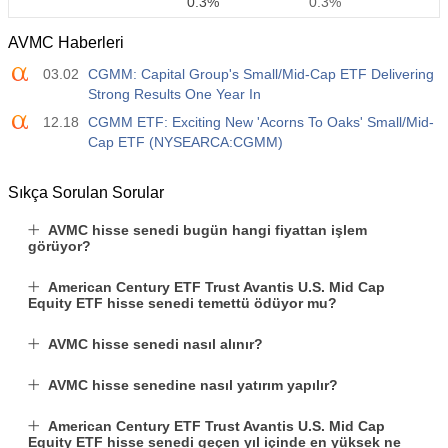
0.3%
0.3%
AVMC Haberleri
12:30
Ortalama Saatlik Kazanç (Yıllık)
03.02
CGMM: Capital Group's Small/Mid-Cap ETF Delivering
Açıklanan
Beklenti
Önceki
USD
Strong Results One Year In
3.5%
3.5%
12.18
CGMM ETF: Exciting New 'Acorns To Oaks' Small/Mid-
Cap ETF (NYSEARCA:CGMM)
12:30
Özel Tarım Dışı Bordrolar
Açıklanan
Beklenti
Önceki
USD
40 K
49 K
Sıkça Sorulan Sorular
AVMC hisse senedi bugün hangi fiyattan işlem
12:30
U6 İşsizlik Oranı
görüyor?
Açıklanan
Beklenti
Önceki
USD
7.9%
7.9%
American Century ETF Trust Avantis U.S. Mid Cap
Equity ETF hisse senedi temettü ödüyor mu?
17:00
Baker Hughes ABD Petrol Rig Sayısı
AVMC hisse senedi nasıl alınır?
Açıklanan
Beklenti
Önceki
USD
451
AVMC hisse senedine nasıl yatırım yapılır?
17:00
Baker Hughes ABD Sondaj Kuyusu Sayısı
American Century ETF Trust Avantis U.S. Mid Cap
Equity ETF hisse senedi geçen yıl içinde en yüksek ne
Açıklanan
Beklenti
Önceki