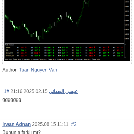
Author:
Tuan Nguyen Van
#1
2025.02.15 21:16
عيسى البعداني
ggggggg
Irwan Adnan
2025.08.15 11:11
#2
Bununla farklı mı?