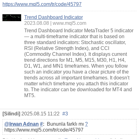
https://www.mql5.com/tr/code/45797
Trend Dashboard Indicator
2023.08.08
www.mql5.com
Trend Dashboard Indicator MetaTrader 5 indicator
— a multi-timeframe indicator that is based on
three standard indicators: Stochastic oscillator,
RSI (Relative Strength Index), and CCI
(Commodity Channel Index). It displays current
trend directions for M1, M5, M15, M30, H1, H4,
D1, W1, and MN1 timeframes. When you follow
such an indicator you have a clear picture of the
trends across all important timeframes. It doesn't
matter which timeframe you attach this indicator
to. The indicator can be downloaded for MT4 and
MT5.
[Silindi]
2025.08.15 11:22
#3
@Irwan Adnan
#
:
Bununla farklı mı
?
https://www.mql5.com/tr/code/45797