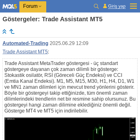
Giriş yap
Forum
Göstergeler: Trade Assistant MT5
Automated-Trading
2025.06.29 12:09
Trade Assistant MT5
:
Trade Assistant MetaTrader göstergesi - üç standart
göstergeye dayanan çok zaman dilimli bir gösterge:
Stokastik osilatör, RSI (Göreceli Güç Endeksi) ve CCI
(Emtia Kanal Endeksi). M1, M5, M15, M30, H1, H4, D1, W1
ve MN1 zaman dilimleri için mevcut trend yönlerini gösterir.
Böyle bir göstergeyi takip ettiğinizde, tüm önemli zaman
dilimlerindeki trendlerin net bir resmine sahip olursunuz. Bu
göstergeyi hangi zaman dilimine eklediğiniz önemli değil.
Gösterge MT4 ve MT5 için indirilebilir.