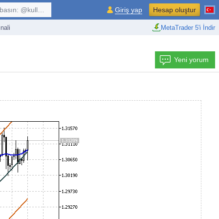
kullanıcı, $sembol, ...
Giriş yap
Hesap oluştur
nali
MetaTrader 5'i İndir
Yeni yorum