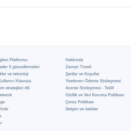
şlem Platformu
Hakkında
ader 5
güncellemeleri
Zaman Tüneli
kler ve teknoloji
Şartlar ve Koşullar
ullanıcı Kılavuzu
Yinelenen Ödeme Sözleşmesi
stratejileri dili
Acente Sözleşmesi - Teklif
etwork
Gizlilik ve Veri Koruma Politikası
rge
Çerez Politikası
 İndir
İletişim ve istekler
e
ır