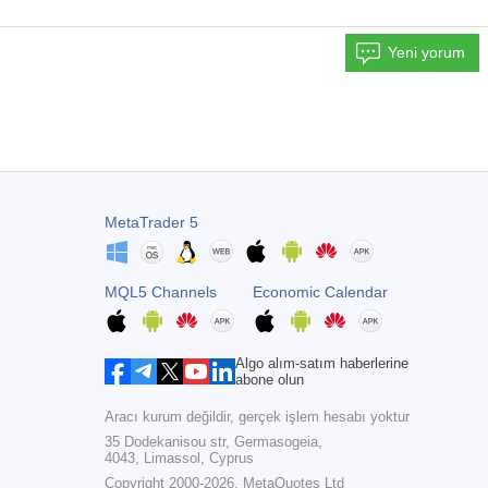
Yeni yorum
MetaTrader 5
MQL5 Channels
Economic Calendar
Algo alım-satım haberlerine
abone olun
Aracı kurum değildir, gerçek işlem hesabı yoktur
35 Dodekanisou str, Germasogeia,
4043, Limassol, Cyprus
Copyright 2000-2026,
MetaQuotes Ltd