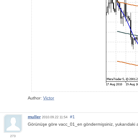
Author:
Victor
muller
#1
2010.09.22 11:54
Görünüşe göre vacc_01_en göndermişsiniz, yukarıdaki a
273