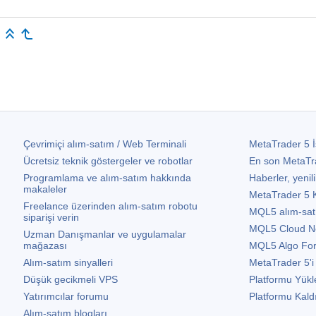
Çevrimiçi alım-satım / Web Terminali
MetaTrader 5
İ
Ücretsiz teknik göstergeler ve robotlar
En son
MetaTr
Programlama ve alım-satım hakkında
Haberler, yenili
makaleler
MetaTrader 5
K
Freelance üzerinden alım-satım robotu
MQL5 alım-satım 
siparişi verin
MQL5 Cloud N
Uzman Danışmanlar ve uygulamalar
mağazası
MQL5 Algo Fo
Alım-satım sinyalleri
MetaTrader 5
'i
Düşük gecikmeli VPS
Platformu Yükl
Yatırımcılar forumu
Platformu Kald
Alım-satım blogları