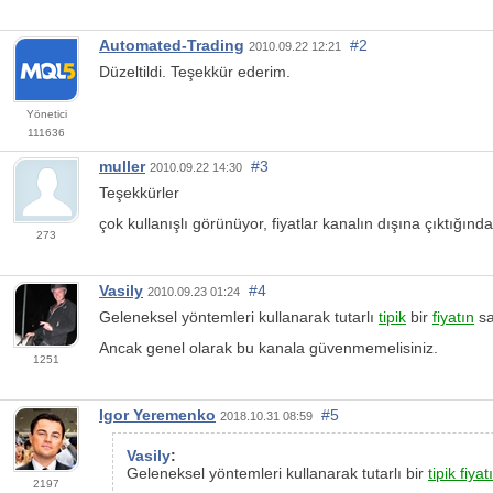
Automated-Trading
#2
2010.09.22 12:21
Düzeltildi. Teşekkür ederim.
Yönetici
111636
muller
#3
2010.09.22 14:30
Teşekkürler
çok kullanışlı görünüyor, fiyatlar kanalın dışına çıktığında 
273
Vasily
#4
2010.09.23 01:24
Geleneksel yöntemleri kullanarak tutarlı
tipik
bir
fiyatın
sa
Ancak genel olarak bu kanala güvenmemelisiniz.
1251
Igor Yeremenko
#5
2018.10.31 08:59
Vasily
:
Geleneksel yöntemleri kullanarak tutarlı bir
tipik fiyat
2197