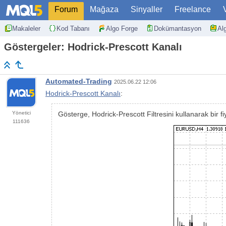
Forum
Mağaza
Sinyaller
Freelance
Makaleler
Kod Tabanı
Algo Forge
Dokümantasyon
Al
Göstergeler: Hodrick-Prescott Kanalı
Automated-Trading
2025.06.22 12:06
Hodrick-Prescott Kanalı
:
Yönetici
Gösterge, Hodrick-Prescott Filtresini kullanarak bir fiy
111636