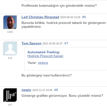
Profilinizde bulamadığım için gönderebilir misiniz?
Leif Christian Ringstad
#6
2020.08.20 13:29
Bununla birlikte, hodrick-prescott tabanlı bir göstergeni
yapabilirsiniz.
1333
Tom Sasson
#7
2021.03.05 20:37
Automated-Trading
:
Hodrick-Prescott Kanalı
:
276
Yazar:
victorg
Bu göstergeyi nasıl kullanırdınız?
newin
#8
2024.12.21 19:46
Gösterge grafikte görünmüyor. Bunu çözebilir misiniz?
107