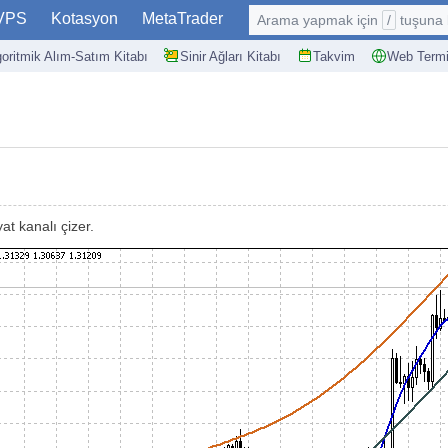
VPS
Kotasyon
MetaTrader
Arama yapmak için
/
tuşuna basın: @
goritmik Alım-Satım Kitabı
Sinir Ağları Kitabı
Takvim
Web Termi
at kanalı çizer.