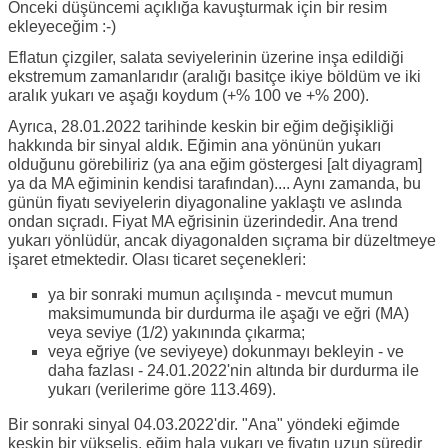
Önceki düşüncemi açıklığa kavuşturmak için bir resim
ekleyeceğim :-)
Eflatun çizgiler, salata seviyelerinin üzerine inşa edildiği
ekstremum zamanlarıdır (aralığı basitçe ikiye böldüm ve iki
aralık yukarı ve aşağı koydum (+% 100 ve +% 200).
Ayrıca, 28.01.2022 tarihinde keskin bir eğim değişikliği
hakkında bir sinyal aldık. Eğimin ana yönünün yukarı
olduğunu görebiliriz (ya ana eğim göstergesi [alt diyagram]
ya da MA eğiminin kendisi tarafından).... Aynı zamanda, bu
günün fiyatı seviyelerin diyagonaline yaklaştı ve aslında
ondan sıçradı. Fiyat MA eğrisinin üzerindedir. Ana trend
yukarı yönlüdür, ancak diyagonalden sıçrama bir düzeltmeye
işaret etmektedir. Olası ticaret seçenekleri:
ya bir sonraki mumun açılışında - mevcut mumun
maksimumunda bir durdurma ile aşağı ve eğri (MA)
veya seviye (1/2) yakınında çıkarma;
veya eğriye (ve seviyeye) dokunmayı bekleyin - ve
daha fazlası - 24.01.2022'nin altında bir durdurma ile
yukarı (verilerime göre 113.469).
Bir sonraki sinyal 04.03.2022'dir. "Ana" yöndeki eğimde
keskin bir yükseliş, eğim hala yukarı ve fiyatın uzun süredir