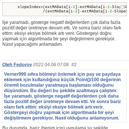
    slopeIndex=(extMAData[i-
1
]-extMAData[i-
1
-SlopeSh
               /(extMAData[i-
2
]-extMAData[i-
2
-SlopeS
İşe yaramadı, gösterge negatif değerlerden çok daha fazla
pozitif değer üretmeye devam etti. Ve sonra bariz olanı fark
ettim: eksiyi eksiye bölmek artı verir. Göstergeyi doğru
yapmak için algoritmada bir şeyi değiştirmem gerekiyor.
Nasıl yapacağımı anlamadım.
Oleh Fedorov
2022.04.06 07:08
#2
Verner999 sıfıra bölmeyi önlemek için pay ve paydaya
eklemek için kullandığınız küçük
Point
()
/100
değerinin
önemli bozulmalar yaratmaya başlaması olduğunu
düşündüm. Bu değeri bu şekilde azaltmaya çalıştım:
İşe yaramadı, gösterge negatif değerlerden çok daha
fazla pozitif değer üretmeye devam etti. Ve sonra bariz
olanı fark ettim: eksiyi eksiye bölmek artı verir.
Göstergeyi doğru yapmak için algoritmada bir şeyi
değiştirmem gerekiyor. Nasıl olduğunu anlamıyorum.
Bu durumda, bariz (benim için) uygulama şu şekilde