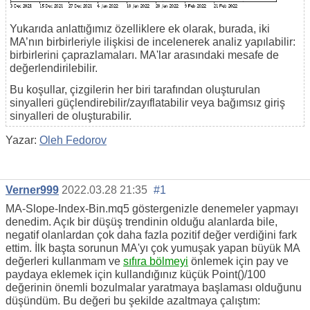
Yukarıda anlattığımız özelliklere ek olarak, burada, iki
MA’nın birbirleriyle ilişkisi de incelenerek analiz yapılabilir:
birbirlerini çaprazlamaları. МА'lar arasındaki mesafe de
değerlendirilebilir.
Bu koşullar, çizgilerin her biri tarafından oluşturulan
sinyalleri güçlendirebilir/zayıflatabilir veya bağımsız giriş
sinyalleri de oluşturabilir.
Yazar:
Oleh Fedorov
Verner999
2022.03.28 21:35
#1
MA-Slope-Index-Bin.mq5 göstergenizle denemeler yapmayı
denedim. Açık bir düşüş trendinin olduğu alanlarda bile,
negatif olanlardan çok daha fazla pozitif değer verdiğini fark
ettim. İlk başta sorunun MA'yı çok yumuşak yapan büyük MA
değerleri kullanmam ve
sıfıra bölmeyi
önlemek için pay ve
paydaya eklemek için kullandığınız küçük
Point
()
/100
değerinin önemli bozulmalar yaratmaya başlaması olduğunu
düşündüm. Bu değeri bu şekilde azaltmaya çalıştım: