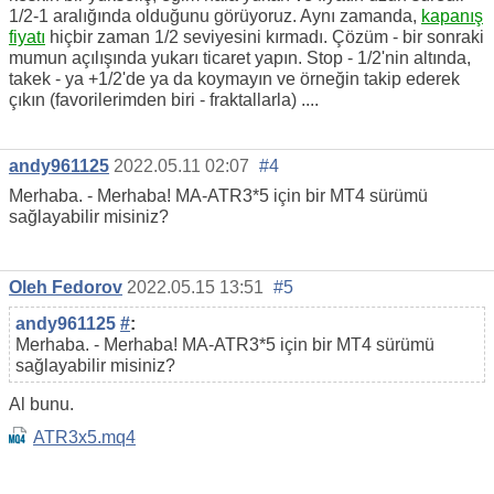
1/2-1 aralığında olduğunu görüyoruz. Aynı zamanda,
kapanış
fiyatı
hiçbir zaman 1/2 seviyesini kırmadı. Çözüm - bir sonraki
mumun açılışında yukarı ticaret yapın. Stop - 1/2'nin altında,
takek - ya +1/2'de ya da koymayın ve örneğin takip ederek
çıkın (favorilerimden biri - fraktallarla) ....
andy961125
2022.05.11 02:07
#4
Merhaba. - Merhaba! MA-ATR3*5 için bir MT4 sürümü
sağlayabilir misiniz?
Oleh Fedorov
2022.05.15 13:51
#5
andy961125
#
:
Merhaba. - Merhaba! MA-ATR3*5 için bir MT4 sürümü
sağlayabilir misiniz?
Al bunu.
ATR3x5.mq4