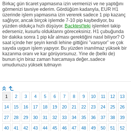
Birkaç gün ticaret yapmasına izin vermenizi ve ne yaptığını
görmenizi tavsiye ederim. Gördüğüm kadarıyla, EUR H1
üzerinde işlem yapmasına izin vererek sadece 1 pip kazanç
sağlıyor, ancak birçok işlemde 7-10 pip kaybediyor, bu
yüzden oldukça hızlı düşüyor.
Backtest'teki
işlemleri takip
ederseniz, kusurlu olduklarını göreceksiniz. H1 çubuğunda
bir dakika sonra 1 pip kâr alması gerektiğini nasıl biliyor? O
saat içinde her şeyin kendi lehine gittiğini "varsıyor" ve çok
sayıda uygun işlem yapıyor. Bu yüzden inanılmaz yüksek bir
kazanma oranı ve kar görüyorsunuz. Yine de (belki de)
bunun için biraz zaman harcamaya değer..sadece
umudunuzu yüksek tutmayın
1
2
3
4
5
6
7
8
9
10
11
12
13
14
15
16
17
18
19
20
21
22
23
24
25
26
27
28
29
30
31
32
33
34
35
36
37
38
39
40
41
42
43
44
45
46
47
48
49
50
51
52