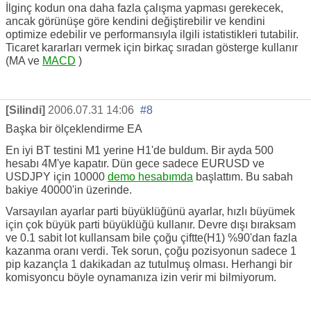
İlginç kodun ona daha fazla çalışma yapması gerekecek,
ancak görünüşe göre kendini değiştirebilir ve kendini
optimize edebilir ve performansıyla ilgili istatistikleri tutabilir.
Ticaret kararları vermek için birkaç sıradan gösterge kullanır
(MA ve
MACD
)
[Silindi]
2006.07.31 14:06
#8
Başka bir ölçeklendirme EA
En iyi BT testini M1 yerine H1'de buldum. Bir ayda 500
hesabı 4M'ye kapatır. Dün gece sadece EURUSD ve
USDJPY için 10000
demo hesabımda
başlattım. Bu sabah
bakiye 40000'in üzerinde.
Varsayılan ayarlar parti büyüklüğünü ayarlar, hızlı büyümek
için çok büyük parti büyüklüğü kullanır. Devre dışı bıraksam
ve 0.1 sabit lot kullansam bile çoğu çiftte(H1) %90'dan fazla
kazanma oranı verdi. Tek sorun, çoğu pozisyonun sadece 1
pip kazançla 1 dakikadan az tutulmuş olması. Herhangi bir
komisyoncu böyle oynamanıza izin verir mi bilmiyorum.