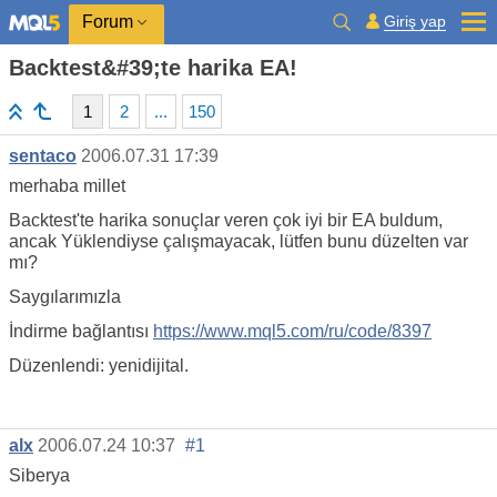
Giriş yap
Forum
Backtest&#39;te harika EA!
1
2
...
150
sentaco
2006.07.31 17:39
merhaba millet
Backtest'te harika sonuçlar veren çok iyi bir EA buldum,
ancak Yüklendiyse çalışmayacak, lütfen bunu düzelten var
mı?
Saygılarımızla
İndirme bağlantısı
https://www.mql5.com/ru/code/8397
Düzenlendi: yenidijital.
alx
2006.07.24 10:37
#1
Siberya