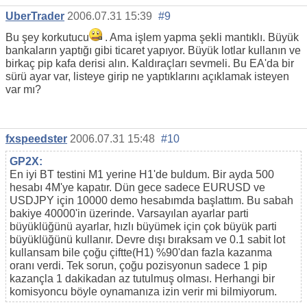
UberTrader
2006.07.31 15:39
#9
Bu şey korkutucu
. Ama işlem yapma şekli mantıklı. Büyük
bankaların yaptığı gibi ticaret yapıyor. Büyük lotlar kullanın ve
birkaç pip kafa derisi alın. Kaldıraçları sevmeli. Bu EA'da bir
sürü ayar var, listeye girip ne yaptıklarını açıklamak isteyen
var mı?
fxspeedster
2006.07.31 15:48
#10
GP2X:
En iyi BT testini M1 yerine H1'de buldum. Bir ayda 500
hesabı 4M'ye kapatır. Dün gece sadece EURUSD ve
USDJPY için 10000 demo hesabımda başlattım. Bu sabah
bakiye 40000'in üzerinde. Varsayılan ayarlar parti
büyüklüğünü ayarlar, hızlı büyümek için çok büyük parti
büyüklüğünü kullanır. Devre dışı bıraksam ve 0.1 sabit lot
kullansam bile çoğu çiftte(H1) %90'dan fazla kazanma
oranı verdi. Tek sorun, çoğu pozisyonun sadece 1 pip
kazançla 1 dakikadan az tutulmuş olması. Herhangi bir
komisyoncu böyle oynamanıza izin verir mi bilmiyorum.