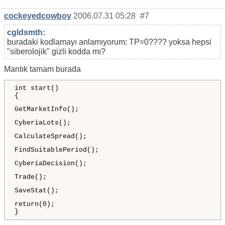
cockeyedcowboy
2006.07.31 05:28
#7
cgldsmth:
buradaki kodlamayı anlamıyorum: TP=0???? yoksa hepsi
"siberolojik" gizli kodda mı?
Mantık tamam burada
int start()
{
GetMarketInfo();
CyberiaLots();
CalculateSpread();
FindSuitablePeriod();
CyberiaDecision();
Trade();
SaveStat();
return(0);
}