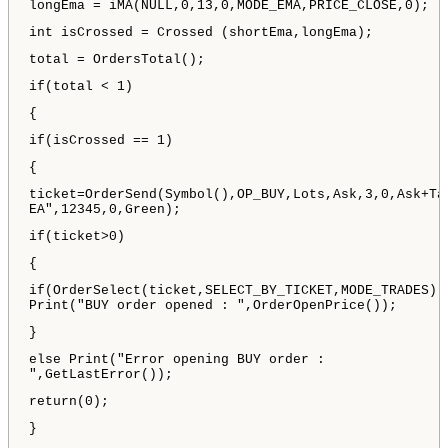
longEma = iMA(NULL,0,13,0,MODE_EMA,PRICE_CLOSE,0);
int isCrossed = Crossed (shortEma,longEma);
total = OrdersTotal();
if(total < 1)
{
if(isCrossed == 1)
{
ticket=OrderSend(Symbol(),OP_BUY,Lots,Ask,3,0,Ask+Ta
EA",12345,0,Green);
if(ticket>0)
{
if(OrderSelect(ticket,SELECT_BY_TICKET,MODE_TRADES))
Print("BUY order opened : ",OrderOpenPrice());
}
else Print("Error opening BUY order :
",GetLastError());
return(0);
}