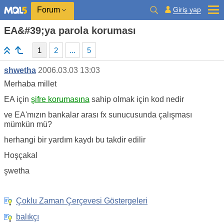
Giriş yap
Forum
EA&#39;ya parola koruması
1
2
...
5
shwetha
2006.03.03 13:03
Merhaba millet
EA için
şifre korumasına
sahip olmak için kod nedir
ve EA'mızın bankalar arası fx sunucusunda çalışması
mümkün mü?
herhangi bir yardım kaydı bu takdir edilir
Hoşçakal
şwetha
Çoklu Zaman Çerçevesi Göstergeleri
balıkçı