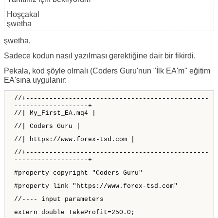
Hoşçakal
şwetha
şwetha,
Sadece kodun nasıl yazılması gerektiğine dair bir fikirdi.
Pekala, kod şöyle olmalı (Coders Guru'nun "İlk EA'm" eğitim
EA'sına uygulanır:
//+-----------------------------------------------
-------------------+
//| My_First_EA.mq4 |
//| Coders Guru |
//| https://www.forex-tsd.com |
//+-----------------------------------------------
-------------------+
#property copyright "Coders Guru"
#property link "https://www.forex-tsd.com"
//---- input parameters
extern double TakeProfit=250.0;