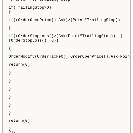
if(TrailingStop>0)
{
if((OrderOpenPrice()-Ask)>(Point*TrailingStop))
{
if((OrderStopLoss()>(Ask+Point*TrailingStop)) ||
(OrderStopLoss()==0))
{
OrderModify(OrderTicket(),OrderOpenPrice(),Ask+Point
return(0);
}
}
}
}
}
}
return(0);
}