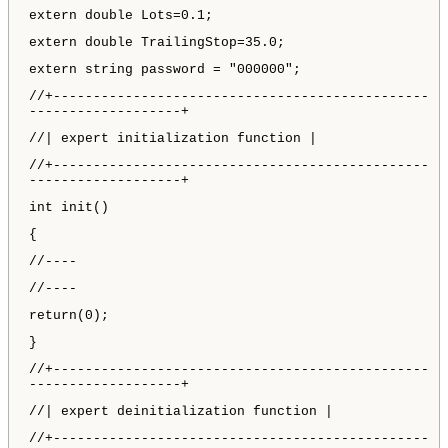
extern double Lots=0.1;
extern double TrailingStop=35.0;
extern string password = "000000";
//+-----------------------------------------------
-------------------+
//| expert initialization function |
//+-----------------------------------------------
-------------------+
int init()
{
//----
//----
return(0);
}
//+-----------------------------------------------
-------------------+
//| expert deinitialization function |
//+-----------------------------------------------