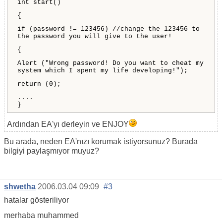
int start()
{
if (password != 123456) //change the 123456 to
the password you will give to the user!
{
Alert ("Wrong password! Do you want to cheat my
system which I spent my life developing!");
return (0);
....
}
Ardından EA'yı derleyin ve ENJOY
Bu arada, neden EA'nızı korumak istiyorsunuz? Burada
bilgiyi paylaşmıyor muyuz?
shwetha
2006.03.04 09:09
#3
hatalar gösteriliyor
merhaba muhammed