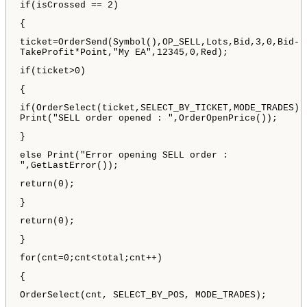
if(isCrossed == 2)
{
ticket=OrderSend(Symbol(),OP_SELL,Lots,Bid,3,0,Bid-
TakeProfit*Point,"My EA",12345,0,Red);
if(ticket>0)
{
if(OrderSelect(ticket,SELECT_BY_TICKET,MODE_TRADES))
Print("SELL order opened : ",OrderOpenPrice());
}
else Print("Error opening SELL order :
",GetLastError());
return(0);
}
return(0);
}
for(cnt=0;cnt<total;cnt++)
{
OrderSelect(cnt, SELECT_BY_POS, MODE_TRADES);