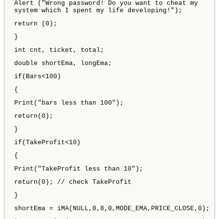
Alert ("Wrong password! Do you want to cheat my
system which I spent my life developing!");
return (0);
}
int cnt, ticket, total;
double shortEma, longEma;
if(Bars<100)
{
Print("bars less than 100");
return(0);
}
if(TakeProfit<10)
{
Print("TakeProfit less than 10");
return(0); // check TakeProfit
}
shortEma = iMA(NULL,0,8,0,MODE_EMA,PRICE_CLOSE,0);