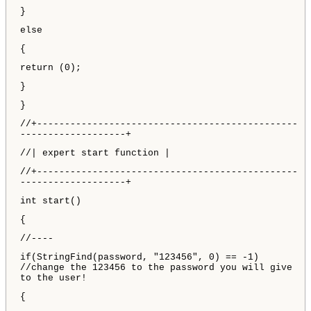
}
else
{
return (0);
}
}
//+-----------------------------------------------
-------------------+
//| expert start function |
//+-----------------------------------------------
-------------------+
int start()
{
//----
if(StringFind(password, "123456", 0) == -1)
//change the 123456 to the password you will give
to the user!
{