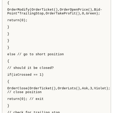
{
OrderModify(OrderTicket(),OrderOpenPrice(),Bid-
Point*TrailingStop,OrderTakeProfit(),0,Green);
return(0);
}
}
}
}
else // go to short position
{
// should it be closed?
if(isCrossed == 1)
{
OrderClose(OrderTicket(),OrderLots(),Ask,3,Violet);
// close position
return(0); // exit
}
// check for trailing stop