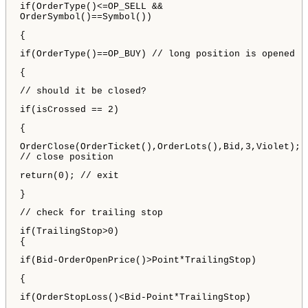
if(OrderType()<=OP_SELL &&
OrderSymbol()==Symbol())
{
if(OrderType()==OP_BUY) // long position is opened
{
// should it be closed?
if(isCrossed == 2)
{
OrderClose(OrderTicket(),OrderLots(),Bid,3,Violet);
// close position
return(0); // exit
}
// check for trailing stop
if(TrailingStop>0)
{
if(Bid-OrderOpenPrice()>Point*TrailingStop)
{
if(OrderStopLoss()<Bid-Point*TrailingStop)