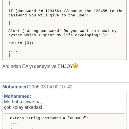
{
if (password != 123456) //change the 123456 to the
password you will give to the user!
{
Alert ("Wrong password! Do you want to cheat my
system which I spent my life developing!");
return (0);
....
}
Ardından EA'yı derleyin ve ENJOY
Mohammed
2006.03.04 00:10
#2
Mohammed:
Merhaba shwetha,
çok kolay arkadaş!
extern string password = "000000";
....