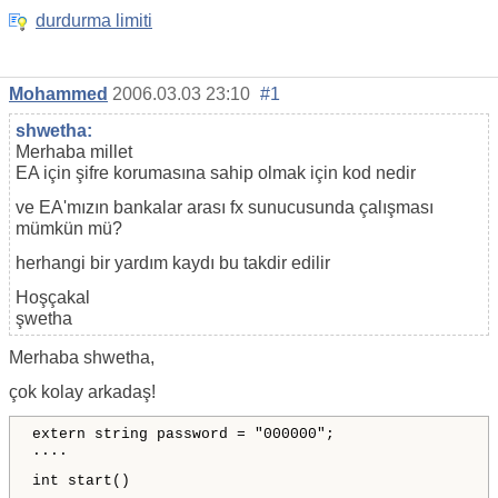
durdurma limiti
Mohammed
2006.03.03 23:10
#1
shwetha:
Merhaba millet
EA için şifre korumasına sahip olmak için kod nedir
ve EA'mızın bankalar arası fx sunucusunda çalışması
mümkün mü?
herhangi bir yardım kaydı bu takdir edilir
Hoşçakal
şwetha
Merhaba shwetha,
çok kolay arkadaş!
extern string password = "000000";
....
int start()