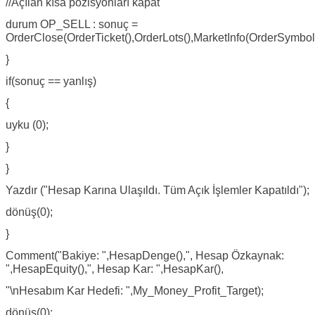
//Açılan kısa pozisyonları kapat
durum OP_SELL : sonuç =
OrderClose(OrderTicket(),OrderLots(),MarketInfo(OrderSym
}
if(sonuç == yanlış)
{
uyku (0);
}
}
Yazdır ("Hesap Karına Ulaşıldı. Tüm Açık İşlemler Kapatıldı");
dönüş(0);
}
Comment("Bakiye: ",HesapDenge(),", Hesap Özkaynak:
",HesapEquity(),", Hesap Kar: ",HesapKar(),
"\nHesabım Kar Hedefi: ",My_Money_Profit_Target);
dönüş(0);