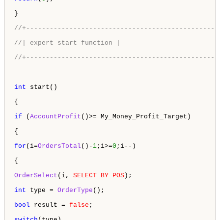
}

//+-------------------------------------------------
//| expert start function |
//+-------------------------------------------------
int
 start()

{

if
 (
AccountProfit
()>= My_Money_Profit_Target)

{

for
(i=
OrdersTotal
()-
1
;i>=
0
;i--)

{

OrderSelect
(i, 
SELECT_BY_POS
);

int
 type = 
OrderType
();

bool
 result = 
false
;

switch
(type)
