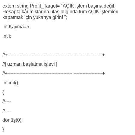
extern string Profit_Target= "AÇIK işlem başına değil,
Hesapta kâr miktarına ulaşıldığında tüm AÇIK işlemleri
kapatmak için yukarıya girin! ";
int Kayma=5;
int i;
//+------------------------------------------- -------------------+
//| uzman başlatma işlevi |
//+------------------------------------------- -------------------+
int init()
{
//----
//----
dönüş(0);
}