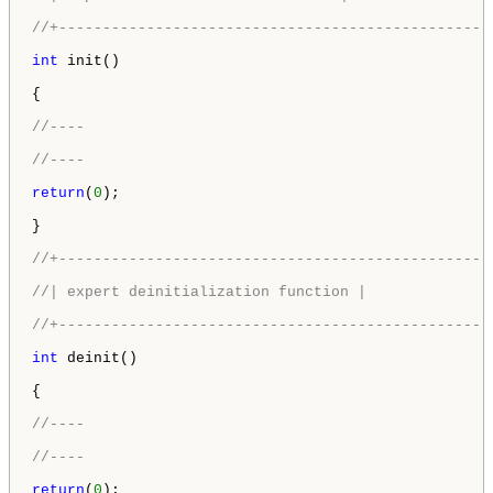
//+-------------------------------------------------
int
 init()

{

//----
//----
return
(
0
);

}

//+-------------------------------------------------
//| expert deinitialization function |
//+-------------------------------------------------
int
 deinit()

{

//----
//----
return
(
0
);
