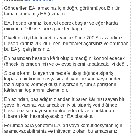
Gönderilen EA, amacınız için doğru görünmüyor. Bir tür
tamamlanmamış EA (uzman).
EA, hesap karınızı kontrol ederek başlar ve eğer karda
minimum 100 ise tüm siparişleri kapatır.
Diyelim ki iyi bir ticaretiniz var, az önce 200 $ kazandınız.
Hesap kârınız 200'dür. Yeni bir ticaret açarsınız ve ardından
bu EA'yı çalıştırırsınız.
En başından hesabın kârlı olup olmadığını kontrol edecek
(önceki işlemden mi) ve öyleyse işlemi kapatacak. İyi değil.
Sipariş karını izleyen ve hedefe ulaşıldığında siparişi
kapatan bir komut dosyasına ihtiyacınız var. Veya birden
fazla sipariş vermeyi düşünüyorsanız, tüm siparişlerin
kârlarının toplamını izlemelidir.
En azından, başladığınız andan itibaren kârınızı sayan bir
şeye ihtiyacınız var, ancak en iyisi, sipariş verildiğinde
Hesap öz sermayesini kontrol edecek ve o noktadan
itibaren kârı hesaplayacak bir EA olacaktır.
Forumda para yönetimi EA'ları veya komut dosyaları için
arama yapabilirsiniz ve ihtiyacınız olanı bulamazsanız