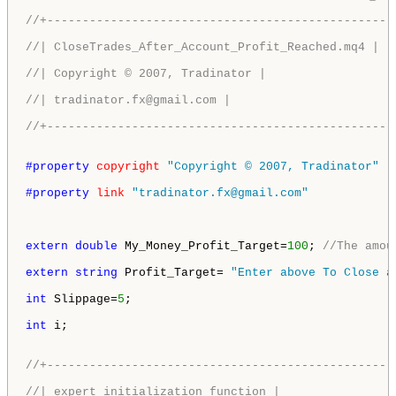
//+-------------------------------------------------
//| CloseTrades_After_Account_Profit_Reached.mq4 |
//| Copyright © 2007, Tradinator |
//| tradinator.fx@gmail.com |
//+-------------------------------------------------
#property 
copyright
"Copyright © 2007, Tradinator"
#property 
link
"tradinator.fx@gmail.com"
extern
double
 My_Money_Profit_Target=
100
; 
//The amou
extern
string
 Profit_Target= 
"Enter above To Close a
int
 Slippage=
5
;

int
 i;

//+-------------------------------------------------
//| expert initialization function |