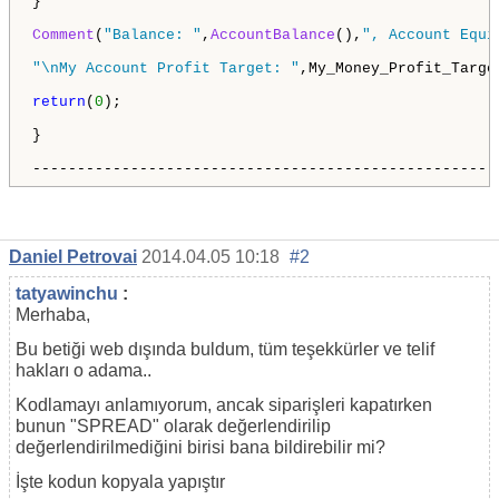
}

Comment
(
"Balance: "
,
AccountBalance
(),
", Account Equi
"\nMy Account Profit Target: "
,My_Money_Profit_Target
return
(
0
);

}

----------------------------------------------------
Daniel Petrovai
2014.04.05 10:18
#2
tatyawinchu
:
Merhaba,
Bu betiği web dışında buldum, tüm teşekkürler ve telif
hakları o adama..
Kodlamayı anlamıyorum, ancak siparişleri kapatırken
bunun "SPREAD" olarak değerlendirilip
değerlendirilmediğini birisi bana bildirebilir mi?
İşte kodun kopyala yapıştır