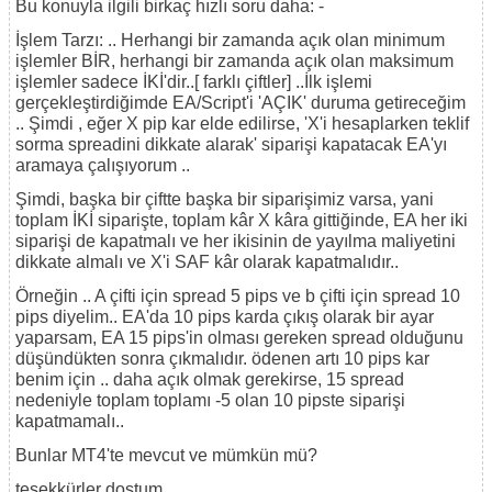
Bu konuyla ilgili birkaç hızlı soru daha: -
İşlem Tarzı: .. Herhangi bir zamanda açık olan minimum
işlemler BİR, herhangi bir zamanda açık olan maksimum
işlemler sadece İKİ'dir..[ farklı çiftler] ..İlk işlemi
gerçekleştirdiğimde EA/Script'i 'AÇIK' duruma getireceğim
.. Şimdi , eğer X pip kar elde edilirse, 'X'i hesaplarken teklif
sorma spreadini dikkate alarak' siparişi kapatacak EA'yı
aramaya çalışıyorum ..
Şimdi, başka bir çiftte başka bir siparişimiz varsa, yani
toplam İKİ siparişte, toplam kâr X kâra gittiğinde, EA her iki
siparişi de kapatmalı ve her ikisinin de yayılma maliyetini
dikkate almalı ve X'i SAF kâr olarak kapatmalıdır..
Örneğin .. A çifti için spread 5 pips ve b çifti için spread 10
pips diyelim.. EA'da 10 pips karda çıkış olarak bir ayar
yaparsam, EA 15 pips'in olması gereken spread olduğunu
düşündükten sonra çıkmalıdır. ödenen artı 10 pips kar
benim için .. daha açık olmak gerekirse, 15 spread
nedeniyle toplam toplamı -5 olan 10 pipste siparişi
kapatmamalı..
Bunlar MT4'te mevcut ve mümkün mü?
teşekkürler dostum.