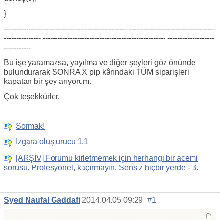
}
-------------------------------------------------- -----------------------------------
--------------- -------------------------------------------------- -------------------
-----------
Bu işe yaramazsa, yayılma ve diğer şeyleri göz önünde
bulundurarak SONRA X pip kârındaki TÜM siparişleri
kapatan bir şey arıyorum.
Çok teşekkürler.
Sormak!
Izgara oluşturucu 1.1
[ARŞİV] Forumu kirletmemek için herhangi bir acemi
sorusu. Profesyonel, kaçırmayın. Sensiz hiçbir yerde - 3.
Syed Naufal Gaddafi
2014.04.05 09:29
#1
----------------------------------------------------