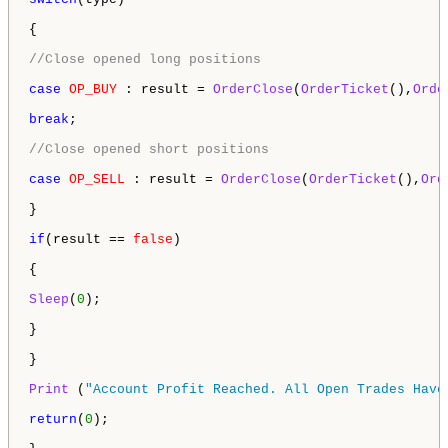
{

//Close opened long positions
case
OP_BUY
 : result = 
OrderClose
(
OrderTicket
(),
Orde
break
;

//Close opened short positions
case
OP_SELL
 : result = 
OrderClose
(
OrderTicket
(),
Ord
}

if
(result == 
false
)

{

Sleep
(
0
);

}

}

Print
 (
"Account Profit Reached. All Open Trades Have
return
(
0
);
