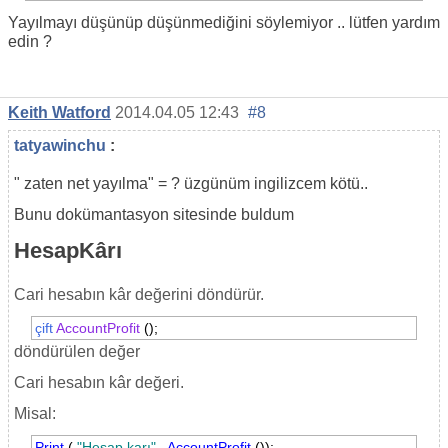
Yayılmayı düşünüp düşünmediğini söylemiyor .. lütfen yardım
edin ?
Keith Watford
2014.04.05 12:43
#8
tatyawinchu
:
"
zaten net yayılma" = ? üzgünüm ingilizcem kötü..
Bunu dokümantasyon sitesinde buldum
HesapKârı
Cari hesabın kâr değerini döndürür.
çift
AccountProfit
();
döndürülen değer
Cari hesabın kâr değeri.
Misal:
Print
(
"Hesap karı"
,
AccountProfit
());