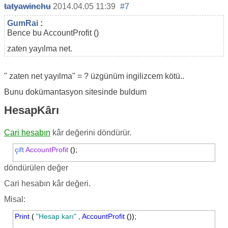
tatyawinchu
2014.04.05 11:39
#7
GumRai
:
Bence bu
AccountProfit
()
zaten yayılma net.
"
zaten net yayılma" = ? üzgünüm ingilizcem kötü..
Bunu dokümantasyon sitesinde buldum
HesapKârı
Cari hesabın
kâr değerini döndürür.
çift
AccountProfit
();
döndürülen değer
Cari hesabın kâr değeri.
Misal:
Print
(
"Hesap karı"
,
AccountProfit
());