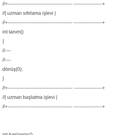
//+------------------------------------------- -------------------+
//| uzman sıfırlama işlevi |
//+------------------------------------------- -------------------+
int tanım()
{
//----
//----
dönüş(0);
}
//+------------------------------------------- -------------------+
//| uzman başlatma işlevi |
//+------------------------------------------- -------------------+
int başlangıç()