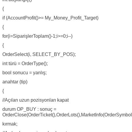
{
if (AccountProfit()>= My_Money_Profit_Target)
{
for(i=SiparişlerToplam()-1;i>=0;i--)
{
OrderSelect(i, SELECT_BY_POS);
int türü = OrderType();
bool sonucu = yanlış;
anahtar (tip)
{
//Açılan uzun pozisyonları kapat
durum OP_BUY : sonuç =
OrderClose(OrderTicket(),OrderLots(),MarketInfo(OrderSymb
kırmak;