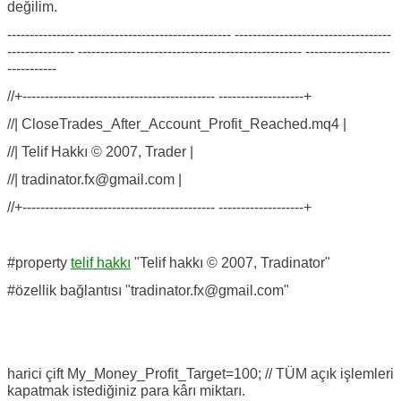
değilim.
-------------------------------------------------- -----------------------------------
--------------- -------------------------------------------------- -------------------
-----------
//+------------------------------------------- -------------------+
//| CloseTrades_After_Account_Profit_Reached.mq4 |
//| Telif Hakkı © 2007, Trader |
//| tradinator.fx@gmail.com |
//+------------------------------------------- -------------------+
#property
telif hakkı
"Telif hakkı © 2007, Tradinator"
#özellik bağlantısı "tradinator.fx@gmail.com"
harici çift My_Money_Profit_Target=100; // TÜM açık işlemleri
kapatmak istediğiniz para kârı miktarı.