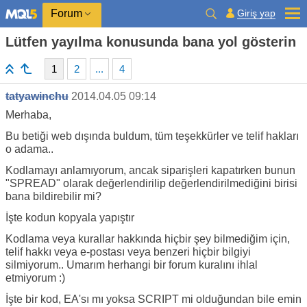
Giriş yap
Forum
Lütfen yayılma konusunda bana yol gösterin
1
2
...
4
tatyawinchu
2014.04.05 09:14
Merhaba,
Bu betiği web dışında buldum, tüm teşekkürler ve telif hakları
o adama..
Kodlamayı anlamıyorum, ancak siparişleri kapatırken bunun
"SPREAD" olarak değerlendirilip değerlendirilmediğini birisi
bana bildirebilir mi?
İşte kodun kopyala yapıştır
Kodlama veya kurallar hakkında hiçbir şey bilmediğim için,
telif hakkı veya e-postası veya benzeri hiçbir bilgiyi
silmiyorum.. Umarım herhangi bir forum kuralını ihlal
etmiyorum :)
İşte bir kod, EA'sı mı yoksa SCRIPT mi olduğundan bile emin