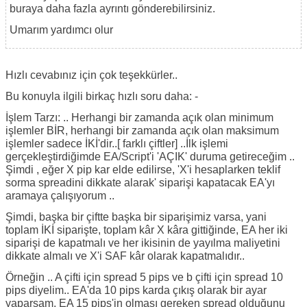
buraya daha fazla ayrıntı gönderebilirsiniz.
Umarım yardımcı olur
Hızlı cevabınız için çok teşekkürler..
Bu konuyla ilgili birkaç hızlı soru daha: -
İşlem Tarzı: .. Herhangi bir zamanda açık olan minimum
işlemler BİR, herhangi bir zamanda açık olan maksimum
işlemler sadece İKİ'dir..[ farklı çiftler] ..İlk işlemi
gerçekleştirdiğimde EA/Script'i 'AÇIK' duruma getireceğim ..
Şimdi , eğer X pip kar elde edilirse, 'X'i hesaplarken teklif
sorma spreadini dikkate alarak' siparişi kapatacak EA'yı
aramaya çalışıyorum ..
Şimdi, başka bir çiftte başka bir siparişimiz varsa, yani
toplam İKİ siparişte, toplam kâr X kâra gittiğinde, EA her iki
siparişi de kapatmalı ve her ikisinin de yayılma maliyetini
dikkate almalı ve X'i SAF kâr olarak kapatmalıdır..
Örneğin .. A çifti için spread 5 pips ve b çifti için spread 10
pips diyelim.. EA'da 10 pips karda çıkış olarak bir ayar
yaparsam, EA 15 pips'in olması gereken spread olduğunu