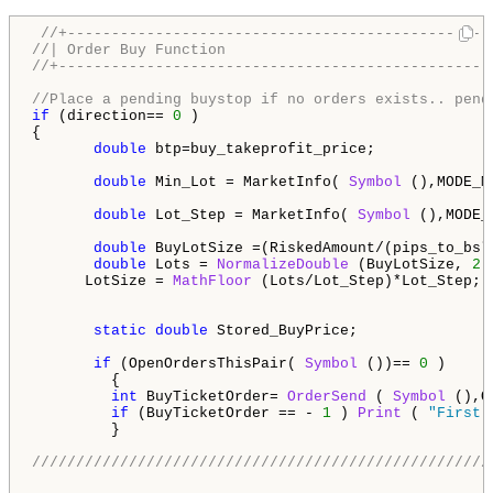
//+------------------------------------------------
//| Order Buy Function                              
//+-------------------------------------------------
//Place a pending buystop if no orders exists.. pend
if
 (direction== 
0
 )

{ 

double
 btp=buy_takeprofit_price;

double
 Min_Lot = MarketInfo( 
Symbol
 (),MODE_M
double
 Lot_Step = MarketInfo( 
Symbol
 (),MODE_
double
 BuyLotSize =(RiskedAmount/(pips_to_bsl
double
 Lots = 
NormalizeDouble
 (BuyLotSize, 
2
 
      LotSize = 
MathFloor
 (Lots/Lot_Step)*Lot_Step;

static
double
 Stored_BuyPrice;

if
 (OpenOrdersThisPair( 
Symbol
 ())== 
0
 )

         {

int
 BuyTicketOrder= 
OrderSend
 ( 
Symbol
 (),O
if
 (BuyTicketOrder == - 
1
 ) 
Print
 ( 
"First 
         } 

////////////////////////////////////////////////////