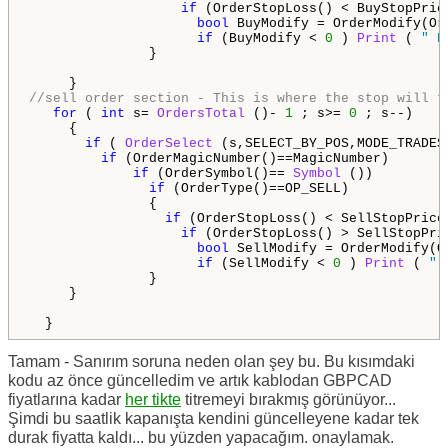
if
 (OrderStopLoss() < BuyStopPrice
bool
 BuyModify = OrderModify(Or
if
 (BuyModify < 
0
 ) 
Print
 ( 
" B
               }     

//sell order section - This is where the stop will t
for
 ( 
int
 s= 
OrdersTotal
 ()- 
1
 ; s>= 
0
 ; s--)

     {

if
 ( 
OrderSelect
 (s,SELECT_BY_POS,MODE_TRADES)
if
 (OrderMagicNumber()==MagicNumber)

if
 (OrderSymbol()== 
Symbol
 ())

if
 (OrderType()==OP_SELL)

               {

if
 (OrderStopLoss() < SellStopPrice
if
 (OrderStopLoss() > SellStopPric
bool
 SellModify = OrderModify(O
if
 (SellModify < 
0
 ) 
Print
 ( 
" 
               }   

     }

  }
Tamam - Sanırım soruna neden olan şey bu. Bu kısımdaki
kodu az önce güncelledim ve artık kablodan GBPCAD
fiyatlarına kadar
her tikte
titremeyi bırakmış görünüyor...
Şimdi bu saatlik kapanışta kendini güncelleyene kadar tek
durak fiyatta kaldı... bu yüzden yapacağım. onaylamak.