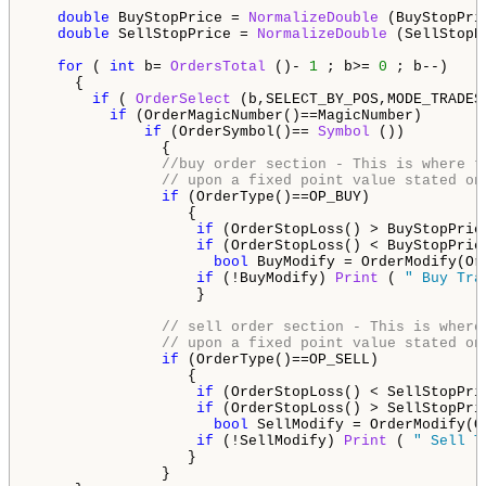
double
 BuyStopPrice = 
NormalizeDouble
 (BuyStopPri
double
 SellStopPrice = 
NormalizeDouble
 (SellStopP
for
 ( 
int
 b= 
OrdersTotal
 ()- 
1
 ; b>= 
0
 ; b--)

     {

if
 ( 
OrderSelect
 (b,SELECT_BY_POS,MODE_TRADES)
if
 (OrderMagicNumber()==MagicNumber)

if
 (OrderSymbol()== 
Symbol
 ())

               {

//buy order section - This is where t
// upon a fixed point value stated on
if
 (OrderType()==OP_BUY)

                  {

if
 (OrderStopLoss() > BuyStopPric
if
 (OrderStopLoss() < BuyStopPrice
bool
 BuyModify = OrderModify(Or
if
 (!BuyModify) 
Print
 ( 
" Buy Tra
                   }     

// sell order section - This is where
// upon a fixed point value stated on
if
 (OrderType()==OP_SELL)

                  {

if
 (OrderStopLoss() < SellStopPri
if
 (OrderStopLoss() > SellStopPric
bool
 SellModify = OrderModify(O
if
 (!SellModify) 
Print
 ( 
" Sell T
                  }

               }   
