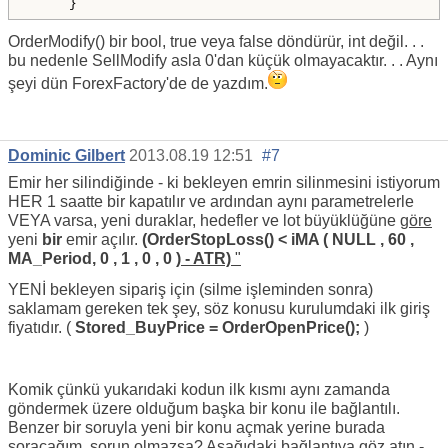
OrderModify() bir bool, true veya false döndürür, int değil. . .
bu nedenle SellModify asla 0'dan küçük olmayacaktır. . . Aynı
şeyi dün ForexFactory'de de yazdım.
Dominic Gilbert
2013.08.19 12:51
#7
Emir her silindiğinde - ki bekleyen emrin silinmesini istiyorum
HER 1 saatte bir kapatılır ve ardından aynı parametrelerle
VEYA varsa, yeni duraklar, hedefler ve lot büyüklüğüne
göre
yeni
bir
emir açılır.
(OrderStopLoss() <
iMA
(
NULL
,
60
,
MA_Period,
0
,
1
,
0
,
0
) - ATR)
"
YENİ bekleyen sipariş için (silme işleminden sonra)
saklamam gereken tek şey, söz konusu kurulumdaki ilk giriş
fiyatıdır. (
Stored_BuyPrice = OrderOpenPrice();
)
Komik çünkü yukarıdaki kodun ilk kısmı aynı zamanda
göndermek üzere olduğum başka bir konu ile bağlantılı.
Benzer bir soruyla yeni bir konu açmak yerine burada
soracağım, sorun olmazsa? Aşağıdaki bağlantıya göz atın -