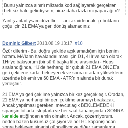
Bunu yalnızca sınırlı miktarda kod sağlayarak gerçekten
belirsiz hale getirdiysem, biraz daha fazla mı yapacağım?
Yanlış anladıysam düzeltin. . . ancak videodaki çubukların
çoğu için 21 EMA'ya geri dönüş alamadınız
Dominic Gilbert
2013.08.19 13:17
#10
Özür dilerim - Bu, doğru şekilde açıklamadığım için benim
hatam. MA'ların havalandırılması için D1, 4Hr ve son olarak
1Hr'ye bakıyorum (bir sürü başka filtre arasında) - Hepsi
sıralandığında, H1'de herhangi bir çubuk 21 EMA ONCE'a
geri çekilene kadar bekleyecek ve sonra oradan yükseklerin
üzerinde bir emir ve 60 EMA - ATR'nin altında bir durak
yerleştirir.
21 EMA'ya geri çekilme yalnızca bir kez gerçekleşir. Oradan,
21 EMA'ya herhangi bir geri çekilme aramayı bırakacak.
Ancak yapılması gereken, mevcut açık BEKLEMEDEKİ
siparişin lotlarla, stoplarla ve her saat kapanışından SONRA
kar elde
ettiğinden emin olmaktır. Ancak, çözemiyorum,
neden bazen kusursuz çalışıyor ve her H1 kapanışından
sonra bekleyen siparişi güncelliyor ve diğer zamanlarda