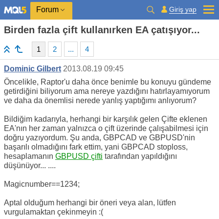
Giriş yap
Forum
Birden fazla çift kullanırken EA çatışıyor...
1
2
...
4
Dominic Gilbert
2013.08.19 09:45
Öncelikle, Raptor'u daha önce benimle bu konuyu gündeme
getirdiğini biliyorum ama nereye yazdığını hatırlayamıyorum
ve daha da önemlisi nerede yanlış yaptığımı anlıyorum?
Bildiğim kadarıyla, herhangi bir karşılık gelen Çifte eklenen
EA'nın her zaman yalnızca o çift üzerinde çalışabilmesi için
doğru yazıyordum. Şu anda, GBPCAD ve GBPUSD'nin
başarılı olmadığını fark ettim, yani GBPCAD stoploss,
hesaplamanın
GBPUSD çifti
tarafından yapıldığını
düşünüyor... ....
Magicnumber==1234;
Aptal olduğum herhangi bir öneri veya alan, lütfen
vurgulamaktan çekinmeyin :(