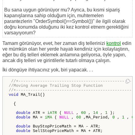
Bu sana uygun görünüyor mu? Ayrıca, bu kısmi sipariş
kapanışlarına sahip olduğum için, muhtemelen
parantezlerin "OrderSymbol()==Symbol())" ile ilgili olarak
doğru konumda olduğunu iki kez kontrol etmem gerektiğini
varsayıyorum?
Tamam görünüyor, evet, her zaman diş tellerinizi
kontrol
edin
ve mümkün olan her yerde hayatı kendiniz için kolaylaştırın,
eğer bu diş telleri eklemek anlamına geliyorsa, öyle yapın,
ancak diş telleri ve girintilerle tutarlı olmaya çalışın.
İki döngüye ihtiyacınız yok, biri yapacak. . .
//+------------------------------------------------
//Moving Average Trailing Stop Function
//+-------------------------------------------------
void
 MA_Trail()

  {

double
 ATR = 
iATR
 ( 
NULL
 , 
60
 , 
14
 , 
1
 );

double
 MA = 
iMA
 ( 
NULL
 , 
60
 ,MA_Period, 
0
 , 
1
 , 
0
double
 BuyStopPriceMath = MA - ATR;

double
 SellStopPriceMath = MA + ATR;
