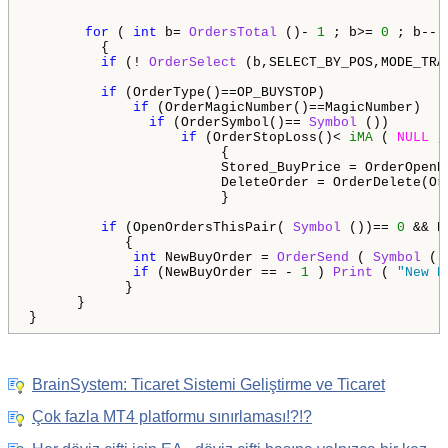
for
 ( 
int
 b= 
OrdersTotal
 ()- 
1
 ; b>= 
0
 ; b--)

         {

if
 (! 
OrderSelect
 (b,SELECT_BY_POS,MODE_TRA
if
 (OrderType()==OP_BUYSTOP) 

if
 (OrderMagicNumber()==MagicNumber)

if
 (OrderSymbol()== 
Symbol
 ()) 

if
 (OrderStopLoss()< 
iMA
 ( 
NULL
 ,
                        {

                        Stored_BuyPrice = OrderOpenPr
                        DeleteOrder = OrderDelete(Ord
                        }

if
 (OpenOrdersThisPair( 
Symbol
 ())== 
0
 && D
            {

int
 NewBuyOrder = 
OrderSend
 ( 
Symbol
 ()
if
 (NewBuyOrder == - 
1
 ) 
Print
 ( 
"New B
            }

      }

BrainSystem: Ticaret Sistemi Geliştirme ve Ticaret
Çok fazla MT4 platformu sınırlaması!?!?