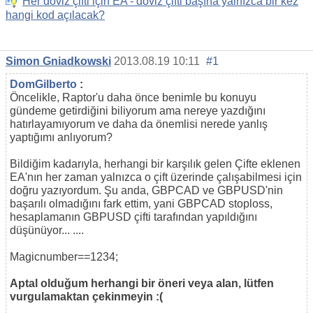
Her döviz çifti için EA - döviz çifti başına yalnızca bir kez
hangi kod açılacak?
Simon Gniadkowski
2013.08.19 10:11
#1
DomGilberto
:
Öncelikle, Raptor'u daha önce benimle bu konuyu
gündeme getirdiğini biliyorum ama nereye yazdığını
hatırlayamıyorum ve daha da önemlisi nerede yanlış
yaptığımı anlıyorum?
Bildiğim kadarıyla, herhangi bir karşılık gelen Çifte eklenen
EA'nın her zaman yalnızca o çift üzerinde çalışabilmesi için
doğru yazıyordum. Şu anda, GBPCAD ve GBPUSD'nin
başarılı olmadığını fark ettim, yani GBPCAD stoploss,
hesaplamanın GBPUSD çifti tarafından yapıldığını
düşünüyor... ....
Magicnumber==1234;
Aptal olduğum herhangi bir öneri veya alan, lütfen
vurgulamaktan çekinmeyin :(