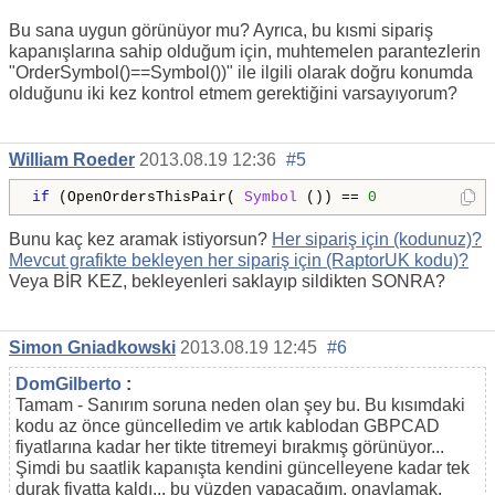
Bu sana uygun görünüyor mu? Ayrıca, bu kısmi sipariş
kapanışlarına sahip olduğum için, muhtemelen parantezlerin
"OrderSymbol()==Symbol())" ile ilgili olarak doğru konumda
olduğunu iki kez kontrol etmem gerektiğini varsayıyorum?
William Roeder
2013.08.19 12:36
#5
if
 (OpenOrdersThisPair( 
Symbol
 ()) == 
0
Bunu kaç kez aramak istiyorsun?
Her sipariş için (kodunuz)?
Mevcut grafikte bekleyen her sipariş için (RaptorUK kodu)?
Veya BİR KEZ, bekleyenleri saklayıp sildikten SONRA?
Simon Gniadkowski
2013.08.19 12:45
#6
DomGilberto
:
Tamam - Sanırım soruna neden olan şey bu. Bu kısımdaki
kodu az önce güncelledim ve artık kablodan GBPCAD
fiyatlarına kadar her tikte titremeyi bırakmış görünüyor...
Şimdi bu saatlik kapanışta kendini güncelleyene kadar tek
durak fiyatta kaldı... bu yüzden yapacağım. onaylamak.