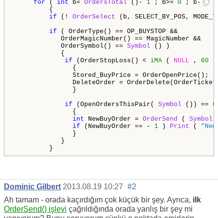
for
 ( 
int
 b= 
OrdersTotal
 ()- 
1
 ; b>= 
0
 ; b--)

         {

if
 (! 
OrderSelect
 (b, SELECT_BY_POS, MODE_T
if
 ( OrderType() == OP_BUYSTOP &&

            OrderMagicNumber() == MagicNumber &&

            OrderSymbol() == 
Symbol
 () )        

            {

if
 (OrderStopLoss() < 
iMA
 ( 
NULL
 , 
60
 ,
               {

               Stored_BuyPrice = OrderOpenPrice();   
               DeleteOrder = OrderDelete(OrderTicket(
               }

if
 (OpenOrdersThisPair( 
Symbol
 ()) == 
0
               {

int
 NewBuyOrder = 
OrderSend
 ( 
Symbol
 
if
 (NewBuyOrder == - 
1
 ) 
Print
 ( 
"New
               }

            }

         }
Dominic Gilbert
2013.08.19 10:27
#2
Ah tamam - orada kaçırdığım çok küçük bir şey. Ayrıca,
ilk
OrderSend() işlevi
çağrıldığında orada yanlış bir şey mi