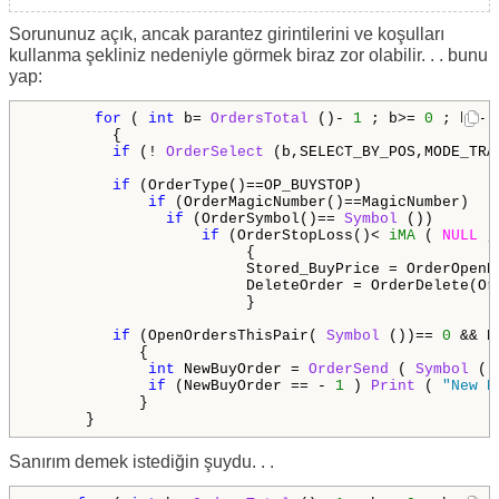
Sorununuz açık, ancak parantez girintilerini ve koşulları
kullanma şekliniz nedeniyle görmek biraz zor olabilir. . . bunu
yap:
for
 ( 
int
 b= 
OrdersTotal
 ()- 
1
 ; b>= 
0
 ; b--)

         {

if
 (! 
OrderSelect
 (b,SELECT_BY_POS,MODE_TRA
if
 (OrderType()==OP_BUYSTOP) 

if
 (OrderMagicNumber()==MagicNumber)

if
 (OrderSymbol()== 
Symbol
 ())       
if
 (OrderStopLoss()< 
iMA
 ( 
NULL
 ,
                        {

                        Stored_BuyPrice = OrderOpenP
                        DeleteOrder = OrderDelete(Or
                        }

if
 (OpenOrdersThisPair( 
Symbol
 ())== 
0
 && D
            {

int
 NewBuyOrder = 
OrderSend
 ( 
Symbol
 ()
if
 (NewBuyOrder == - 
1
 ) 
Print
 ( 
"New B
            }

      }
Sanırım demek istediğin şuydu. . .