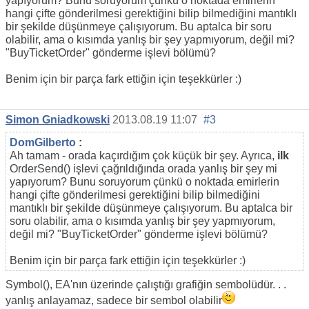
yapıyorum? Bunu soruyorum çünkü o noktada emirlerin
hangi çifte gönderilmesi gerektiğini bilip bilmediğini mantıklı
bir şekilde düşünmeye çalışıyorum. Bu aptalca bir soru
olabilir, ama o kısımda yanlış bir şey yapmıyorum, değil mi?
"BuyTicketOrder" gönderme işlevi bölümü?
Benim için bir parça fark ettiğin için teşekkürler :)
Simon Gniadkowski
2013.08.19 11:07
#3
DomGilberto
:
Ah tamam - orada kaçırdığım çok küçük bir şey. Ayrıca,
ilk
OrderSend() işlevi çağrıldığında orada yanlış bir şey mi
yapıyorum? Bunu soruyorum çünkü o noktada emirlerin
hangi çifte gönderilmesi gerektiğini bilip bilmediğini
mantıklı bir şekilde düşünmeye çalışıyorum. Bu aptalca bir
soru olabilir, ama o kısımda yanlış bir şey yapmıyorum,
değil mi? "BuyTicketOrder" gönderme işlevi bölümü?
Benim için bir parça fark ettiğin için teşekkürler :)
Symbol(), EA'nın üzerinde çalıştığı grafiğin sembolüdür. . .
yanlış anlayamaz, sadece bir sembol olabilir