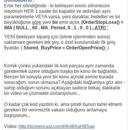
DomGilberto
:
Emir her silindiğinde - ki bekleyen emrin silinmesini
istiyorum HER 1 saatte bir kapatılır ve ardından aynı
parametrelerle VEYA varsa, yeni duraklar, hedefler ve lot
büyüklüğüne
göre
yeni
bir
emir açılır.
(OrderStopLoss() <
iMA
(
NULL
,
60
, MA_Period,
0
,
1
,
0
,
0
) - ATR)
"
YENİ bekleyen sipariş için (silme işleminden sonra)
saklamam gereken tek şey, o özel kurulumdaki ilk giriş
fiyatıdır. (
Stored_BuyPrice = OrderOpenPrice();
)
Komik çünkü yukarıdaki ilk kod parçası aynı zamanda
göndermek üzere olduğum başka bir konu ile bağlantılı.
Benzer bir soruyla yeni bir konu açmak yerine burada
soracağım, sorun olmazsa? Aşağıdaki bağlantıya göz atın -
sahip olduğum sorunu açıklayan sadece birkaç dakikalık
bir video ve çözmekte zorlanıyorum...
O kadar çok kod yazdım ki, ama şimdi bunun tamir etmem
gereken bir verimsizlik vakası olduğunu anlamaya
başlıyorum...
Video:
http://screencast.com/t/4nl8AaH8Sag