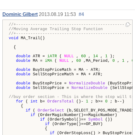
Dominic Gilbert
2013.08.19 11:53
#4
//+-------------------------------------------------
//Moving Average Trailing Stop Function
//+-------------------------------------------------
void
 MA_Trail()

  {

double
 ATR = 
iATR
 ( 
NULL
 , 
60
 , 
14
 , 
1
 );

double
 MA = 
iMA
 ( 
NULL
 , 
60
 ,MA_Period, 
0
 , 
1
 , 
0
double
 BuyStopPriceMath = MA - ATR;

double
 SellStopPriceMath = MA + ATR;

double
 BuyStopPrice = 
NormalizeDouble
 (BuyStopPri
double
 SellStopPrice = 
NormalizeDouble
 (SellStopP
//buy order section - This is where the stop will tr
for
 ( 
int
 b= 
OrdersTotal
 ()- 
1
 ; b>= 
0
 ; b--)

     {

if
 ( 
OrderSelect
 (b,SELECT_BY_POS,MODE_TRADES)
if
 (OrderMagicNumber()==MagicNumber)

if
 (OrderSymbol()== 
Symbol
 ())

if
 (OrderType()==OP_BUY)

               {

if
 (OrderStopLoss() > BuyStopPrice)