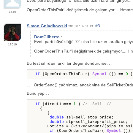
Evet, parti büyüklüğü "0" olsa bile uzun taraftan giriyor...
OpenOrderThisPair'i değiştirmek de çalışmıyor.... Hmmm.
1646
Simon Gniadkowski
#3
2013.07.02 11:13
DomGilberto
:
Evet, parti büyüklüğü "0" olsa bile uzun taraftan giriyo
17019
OpenOrderThisPair'i değiştirmek de çalışmıyor.... H
Bu test sıfırdan farklı bir değer döndürürse. . .
if
 (OpenOrdersThisPair( 
Symbol
 ()) == 
0
 )
. . . OrderSend() çağrılmaz, ancak yine de SellTicketOr
Bunu yap . . .
if
 (direction== 
1
 ) 
//--Sell--//
   {

      {

double
 ssl=sell_stop_price;

double
 stp=sell_takeprofit_price;

      LotSize = (RiskedAmount/(pips_to_ssl
if
 (OpenOrdersThisPair( 
Symbol
 ())=