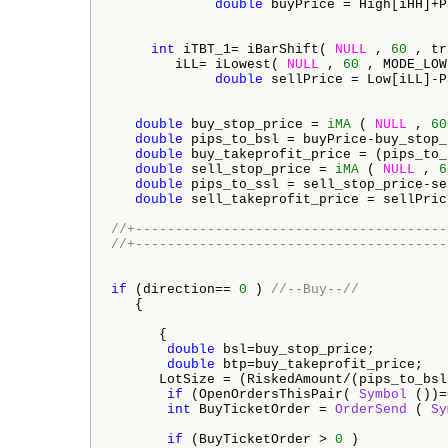
double
 buyPrice = High[iHH]+P
int
 iTBT_1= iBarShift( 
NULL
 , 
60
 , tr
        iLL= iLowest( 
NULL
 , 
60
 , MODE_LOW
double
 sellPrice = Low[iLL]-P
double
 buy_stop_price = 
iMA
 ( 
NULL
 , 
60
double
 pips_to_bsl = buyPrice-buy_stop_
double
 buy_takeprofit_price = (pips_to_
double
 sell_stop_price = 
iMA
 ( 
NULL
 , 
6
double
 pips_to_ssl = sell_stop_price-se
double
 sell_takeprofit_price = sellPric
//+---------------------------------------
//+---------------------------------------
if
 (direction== 
0
 ) 
//--Buy--//
   {

      {

double
 bsl=buy_stop_price;

double
 btp=buy_takeprofit_price;

      LotSize = (RiskedAmount/(pips_to_bsl
if
 (OpenOrdersThisPair( 
Symbol
 ())=
int
 BuyTicketOrder = 
OrderSend
 ( 
Sy
if
 (BuyTicketOrder > 
0
 )
