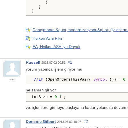
      }

   }

Danışmanın &quot;modernizasyonu&quot; (iyileştirme
Heiken Ashi Fikir
EA, Heiken ASHI'ye Dayalı
Russell
#1
2013.07.02 00:51
yorum yapınca işlem giriyor mu
//if
 (OpenOrdersThisPair( 
Symbol
 ())== 
0
273
ne zaman giriyor
LotSize = 
0.1
 ;
vb. işlemlere girmeye başlayana kadar yolunuza devam 
Dominic Gilbert
#2
2013.07.02 10:07