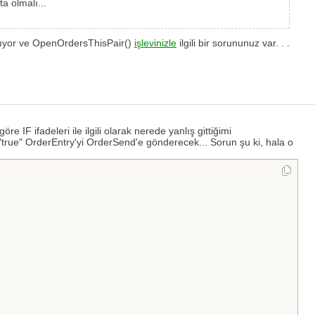
ta olmalı...
nmıyor ve OpenOrdersThisPair()
işlevinizle
ilgili bir sorununuz var. . .
e IF ifadeleri ile ilgili olarak nerede yanlış gittiğimi
nı "true" OrderEntry'yi OrderSend'e gönderecek... Sorun şu ki, hala o