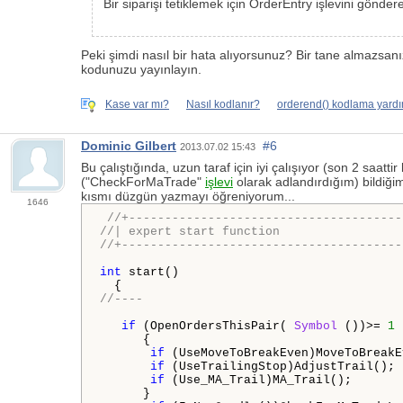
Bir siparişi tetiklemek için OrderEntry işlevini gönder
Peki şimdi nasıl bir hata alıyorsunuz? Bir tane almazs
kodunuzu yayınlayın.
Kase var mı?
Nasıl kodlanır?
orderend() kodlama yardım
Dominic Gilbert
#6
2013.07.02 15:43
Bu çalıştığında, uzun taraf için iyi çalışıyor (son 2 saatt
("CheckForMaTrade"
işlevi
olarak adlandırdığım) bildiğim 
kısmı düzgün yazmayı öğreniyorum...
1646
//+--------------------------------------
//| expert start function                 
//+---------------------------------------
int
 start()

//----
if
 (OpenOrdersThisPair( 
Symbol
 ())>= 
1
 
      {

if
 (UseMoveToBreakEven)MoveToBreakE
if
 (UseTrailingStop)AdjustTrail();

if
 (Use_MA_Trail)MA_Trail();

      }
