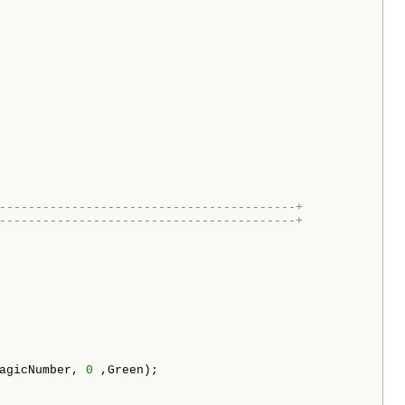
-----------------------------------------+  
-----------------------------------------+   
agicNumber, 
0
 ,Green); 
