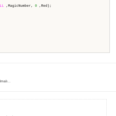
LL
 ,MagicNumber, 
0
 ,Red); 

malı...