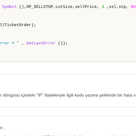
 
Symbol
 (),OP_SELLSTOP,LotSize,sellPrice, 
3
 ,ssl,stp, 
NU
llTicketOrder);

rror # "
 , 
GetLastError
 ());   

r döngüsü içindeki "IF" ifadeleriyle ilgili kodu yazma şeklimde bir hata ol
r...