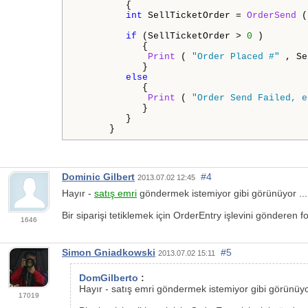
         {

int
 SellTicketOrder = 
OrderSend
 (
if
 (SellTicketOrder > 
0
 )

            {

Print
 ( 
"Order Placed #"
 , Se
            }

else
            {

Print
 ( 
"Order Send Failed, e
            }

         }

      }
Dominic Gilbert
#4
2013.07.02 12:45
Hayır -
satış emri
göndermek istemiyor gibi görünüyor ...
Bir siparişi tetiklemek için OrderEntry işlevini gönderen fo
1646
Simon Gniadkowski
#5
2013.07.02 15:11
DomGilberto
:
Hayır - satış emri göndermek istemiyor gibi görünüyo
17019