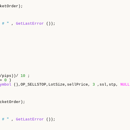
ketOrder);

 # "
 , 
GetLastError
 ());   

/pips))/ 
10
 ;    

= 
0
 )  

ymbol
 (),OP_SELLSTOP,LotSize,sellPrice, 
3
 ,ssl,stp, 
NULL
cketOrder);

 # "
 , 
GetLastError
 ());   
