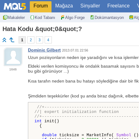
Forum
Mağaza
Sinyaller
Freelance
Makaleler
Kod Tabanı
Algo Forge
Dokümantasyon
Al
Hata Kodu &quot;0&quot;?
1
2
3
4
Dominic Gilbert
2013.07.01 22:56
Uzun pozisyonların neden işe yaradığını ve kısa işlemle
Eldeki verilen komisyoncu ile ondalık basamak sayısını be
1646
bu gibi görünüyor ...)
Kısa tarafın neden bana bu hatayı söylediğine dair bir fik
Şimdiden teşekkürler (kod şu anda biraz dağınık, elbet
//+--------------------------------------
//| expert initialization function        
//+---------------------------------------
int
 init()

  {

double
 ticksize = MarketInfo( 
Symbol
 ()