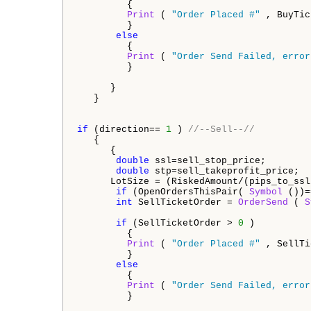
         {

Print
 ( 
"Order Placed #"
 , BuyTic
         }

else
         {

Print
 ( 
"Order Send Failed, error
         }

      }

   }

if
 (direction== 
1
 ) 
//--Sell--//
   {

      {

double
 ssl=sell_stop_price;

double
 stp=sell_takeprofit_price;

      LotSize = (RiskedAmount/(pips_to_ssl
if
 (OpenOrdersThisPair( 
Symbol
 ())=
int
 SellTicketOrder = 
OrderSend
 ( 
S
if
 (SellTicketOrder > 
0
 )

         {

Print
 ( 
"Order Placed #"
 , SellTi
         }

else
         {

Print
 ( 
"Order Send Failed, error
         }
