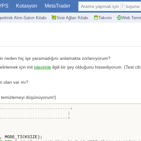
VPS
Kotasyon
MetaTrader
Arama yapmak için
/
tuşuna basın: @
goritmik Alım-Satım Kitabı
Sinir Ağları Kitabı
Takvim
Web Termi
rin neden hiç işe yaramadığını anlamakta zorlanıyorum?
lirlemek için init
işlevimle
ilgili bir şey olduğunu hissediyorum. (Test cih
ri olan var mı?
te temizlemeyi düşünüyorum!)
----------------------------+
                           |
---------------------------+
, MODE_TICKSIZE);
