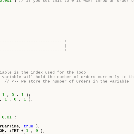
0.001
 ) 
// if you set this to 0 it WONT throw an order o
---------------------------+
                           |
---------------------------+
iable is the index used for the loop
 variable will hold the number of orders currently in th
  
// <-- we store the number of Orders in the variable
 
1
 , 
0
 , 
1
 ); 

, 
1
 , 
0
 , 
1
 );

 
0.01
 ;

rBarTime, 
true
 ),

GH, iTBT + 
1
 , 
0
 ); 
