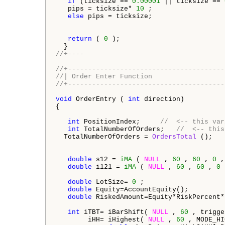
if
 (ticksize == 
0.00001
 || ticksize == 
   pips = ticksize* 
10
 ;

else
 pips = ticksize;  

return
 ( 
0
 );

//+----
//+---------------------------------------
//| Order Enter Function                  
//+---------------------------------------
void
 OrderEntry ( 
int
 direction)

{    

int
 PositionIndex;     
//  <-- this var
int
 TotalNumberOfOrders;   
//  <-- this
  TotalNumberOfOrders = 
OrdersTotal
 ();   
double
 s12 = 
iMA
 ( 
NULL
 , 
60
 , 
60
 , 
0
 ,
double
 i121 = 
iMA
 ( 
NULL
 , 
60
 , 
60
 , 
0
 
double
 LotSize= 
0
 ;

double
 Equity=AccountEquity();

double
 RiskedAmount=Equity*RiskPercent*
int
 iTBT= iBarShift( 
NULL
 , 
60
 , trigge
        iHH= iHighest( 
NULL
 , 
60
 , MODE_HI