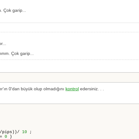
 Çok garip...
r...
mmm. Çok garip...
  
der'ın 0'dan büyük olup olmadığını
kontrol
edersiniz. . .
/pips))/ 
10
 ;    

= 
0
 )
