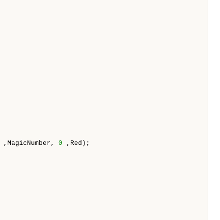
 ,MagicNumber, 
0
 ,Red); 
