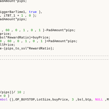
adAmount*pips;

iggerBarTime1, 
true
 ),

, iTBT_1 + 
1
 , 
0
 ); 

adAmount*pips;

 , 
60
 , 
0
 , 
1
 , 
0
 , 
1
 )-PadAmount*pips; 

price;         

bsl*RewardRatio)+buyPrice;   

0
 , 
60
 , 
0
 , 
1
 , 
0
 , 
1
 )+PadAmount*pips; 

llPrice;     

e-(pips_to_ssl*RewardRatio);

--------------------------------------------------------
--------------------------------------------------------
/pips))/ 
10
 ;

= 
0
 ) 

mbol
 (),OP_BUYSTOP,LotSize,buyPrice, 
3
 ,bsl,btp, 
NULL
 ,M