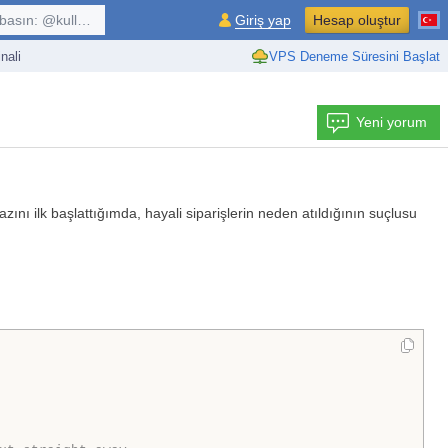
kullanıcı, $sembol, ...
Giriş yap
Hesap oluştur
nali
VPS Deneme Süresini Başlat
Yeni yorum
azını ilk başlattığımda, hayali siparişlerin neden atıldığının suçlusu