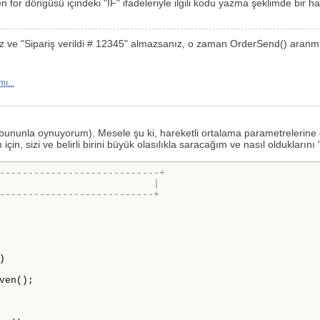
en for döngüsü içindeki "IF" ifadeleriyle ilgili kodu yazma şeklimde bir ha
anız ve "Sipariş verildi # 12345" almazsanız, o zaman OrderSend() ara
ı...
ir bununla oynuyorum). Mesele şu ki, hareketli ortalama parametrelerine gör
için, sizi ve belirli birini büyük olasılıkla saracağım ve nasıl oldukları
----------------------------+
                           |
---------------------------+
)

ven();
