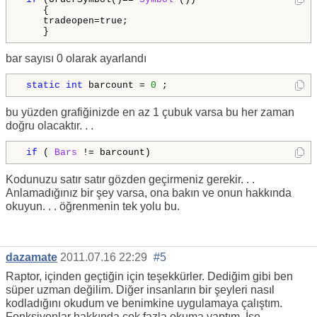
    {

    tradeopen=true;

    }  
bar sayısı 0 olarak ayarlandı
static
int
 barcount = 
0
 ;
bu yüzden grafiğinizde en az 1 çubuk varsa bu her zaman
doğru olacaktır. . .
if
 ( 
Bars
 != barcount)
Kodunuzu satır satır gözden geçirmeniz gerekir. . .
Anlamadığınız bir şey varsa, ona bakın ve onun hakkında
okuyun. . . öğrenmenin tek yolu bu.
dazamate
2011.07.16 22:29
#5
Raptor, içinden geçtiğin için teşekkürler. Dediğim gibi ben
süper uzman değilim. Diğer insanların bir şeyleri nasıl
kodladığını okudum ve benimkine uygulamaya çalıştım.
Fonksiyonlar hakkında çok fazla okuma yaptım. İşe