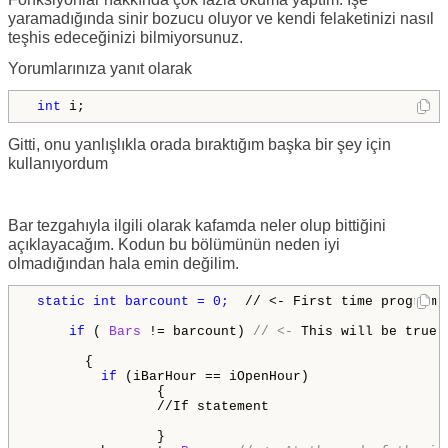
yaramadığında sinir bozucu oluyor ve kendi felaketinizi nasıl
teşhis edeceğinizi bilmiyorsunuz.
Yorumlarınıza yanıt olarak
int
 i;
Gitti, onu yanlışlıkla orada bıraktığım başka bir şey için
kullanıyordum
Bar tezgahıyla ilgili olarak kafamda neler olup bittiğini
açıklayacağım. Kodun bu bölümünün neden iyi
olmadığından hala emin değilim.
static int barcount = 0;
  // <- First time program 
if
 ( 
Bars
 != barcount) 
// <- 
This will be true 
       {      

if
 (iBarHour == iOpenHour)

                {

                //If statement

                }
