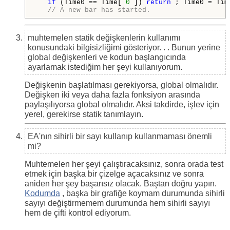
if
 (Time0 == Time[ 
0
 ]) 
return
 ; Time0 = Tim
// A new bar has started.
muhtemelen statik değişkenlerin kullanımı
konusundaki bilgisizliğimi gösteriyor. . . Bunun yerine
global değişkenleri ve kodun başlangıcında
ayarlamak istediğim her şeyi kullanıyorum.
Değişkenin başlatılması gerekiyorsa, global olmalıdır.
Değişken iki veya daha fazla fonksiyon arasında
paylaşılıyorsa global olmalıdır. Aksi takdirde, işlev için
yerel, gerekirse statik tanımlayın.
EA'nın sihirli bir sayı kullanıp kullanmaması önemli
mi?
Muhtemelen her şeyi çalıştıracaksınız, sonra orada test
etmek için başka bir çizelge açacaksınız ve sonra
aniden her şey başarısız olacak. Baştan doğru yapın.
Kodumda
, başka bir grafiğe koymam durumunda sihirli
sayıyı değiştirmemem durumunda hem sihirli sayıyı
hem de çifti kontrol ediyorum.