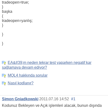
tradeopen=true;
}
başka
{
tradeopen=yanlış;
}
}
}
EA&#39;m neden tekrar test yaparken negatif kar
sağlamaya devam ediyor?
MQL4 hakkında sorular
Nasıl kodlanır?
Simon Gniadkowski
2011.07.16 14:52
#1
Kodunuz Bekleyen ve Açık işlemleri alacak, bunun dışında