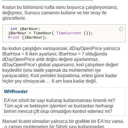
Kodun bu bölümünü hafta sonu boyunca çalıştırıyorsanız,
değişmez, Sunucu zamanını kullanır ve her onay ile
güncellenir.
int
 iBarHour;

iBarHour = TimeHour( 
TimeCurrent
Print
 (iBarHour);
bu kodun çalıştığını varsayarsak, dDayOpenPrice yalnızca
iBarHour = 6 iken ayarlanır, iBarHour = 7 olduğunda
dDayOpenPrice artık doğru değere ayarlanmaz.
dDayOpenPrice'ı global yaparsanız, kod çalışırken değeri
kaydedilir (onu statik yapmak da muhtemelen işe
yarayacaktır). Kod yeniden başlatılırsa, ertesi güne kadar
hiçbir şey olmayacak. . . 6 am bara kadar değil.
WHRoeder
EA'nın sihirli bir sayı kullanıp kullanmaması önemli mi?
Tüm açık ve bekleyen işlemleri ve bunlardan herhangi
birinin mevcut çift olup olmadığını kontrol edemez mi?
Manuel ticaret olmadan yalnızca bir grafikte bir EA'nız varsa.
. o zaman muhtemelen bir Sihirli sayı kullanmadan