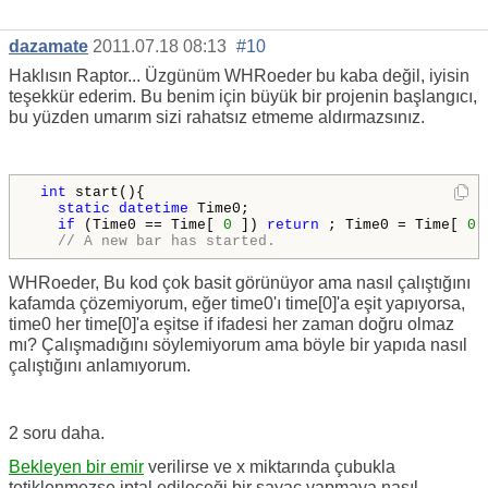
dazamate
2011.07.18 08:13
#10
Haklısın Raptor... Üzgünüm WHRoeder bu kaba değil, iyisin
teşekkür ederim. Bu benim için büyük bir projenin başlangıcı,
bu yüzden umarım sizi rahatsız etmeme aldırmazsınız.
int
 start(){

static
datetime
 Time0;

if
 (Time0 == Time[ 
0
 ]) 
return
 ; Time0 = Time[ 
0
 
// A new bar has started.
WHRoeder, Bu kod çok basit görünüyor ama nasıl çalıştığını
kafamda çözemiyorum, eğer time0'ı time[0]'a eşit yapıyorsa,
time0 her time[0]'a eşitse if ifadesi her zaman doğru olmaz
mı? Çalışmadığını söylemiyorum ama böyle bir yapıda nasıl
çalıştığını anlamıyorum.
2 soru daha.
Bekleyen bir emir
verilirse ve x miktarında çubukla
tetiklenmezse iptal edileceği bir sayaç yapmaya nasıl