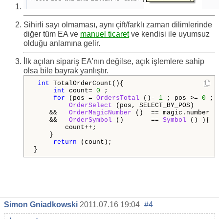
Sihirli sayı olmaması, aynı çift/farklı zaman dilimlerinde
diğer tüm EA ve
manuel ticaret
ve kendisi ile uyumsuz
olduğu anlamına gelir.
İlk açılan sipariş EA'nın değilse, açık işlemlere sahip
olsa bile bayrak yanlıştır.
int
 TotalOrderCount(){

int
 count= 
0
 ;

for
 (pos = 
OrdersTotal
 ()- 
1
 ; pos >= 
0
 ; 
OrderSelect
 (pos, SELECT_BY_POS)      
    &&   
OrderMagicNumber
 ()  == magic.number  
    &&   
OrderSymbol
 ()       == 
Symbol
 () ){  
        count++;

    }

return
 (count);

}
Simon Gniadkowski
2011.07.16 19:04
#4