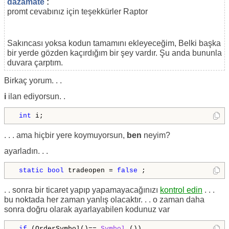
dazamate
:
promt cevabınız için teşekkürler Raptor
Sakıncası yoksa kodun tamamını ekleyeceğim, Belki başka
bir yerde gözden kaçırdığım bir şey vardır. Şu anda bununla
duvara çarptım.
Birkaç yorum. . .
i
ilan ediyorsun. .
int
 i;
. . . ama hiçbir yere koymuyorsun,
ben
neyim?
ayarladın. . .
static
bool
 tradeopen = 
false
 ;
. . sonra bir ticaret yapıp yapamayacağınızı
kontrol edin
. . .
bu noktada her zaman yanlış olacaktır. . . o zaman daha
sonra doğru olarak ayarlayabilen kodunuz var
if
 (OrderSymbol()== 
Symbol
 ())
