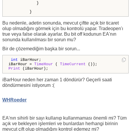
            }    

         }
Bu nedenle, adetin sonunda, mevcut çiftte açık bir ticaret
olup olmadığını görmek için bu kontrolü yapar. Tradeopen'ı
true veya false olarak ayarlar. Bu bit off kodunun EA'nın
sonunda kullanılması bir sorun mu?
Bir de çözemediğim başka bir sorun...
int
 iBarHour;

iBarHour = 
TimeHour
 ( 
TimeCurrent
Print
 (iBarHour);
iBarHour neden her zaman 1 döndürür? Geçerli saati
döndürmesini istiyorum :(
WHRoeder
EA'nın sihirli bir sayı kullanıp kullanmaması önemli mi? Tüm
açık ve bekleyen işlemleri ve bunlardan herhangi birinin
mevcut çift olup olmadığını kontrol edemez mi?