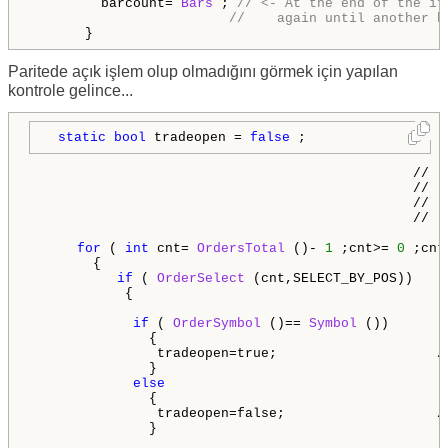
         barcount= 
Bars
 ; 
// <- At the end of the if
       }
Paritede açık işlem olup olmadığını görmek için yapılan
kontrole gelince...
static
bool
 tradeopen = 
false
 ;                /
                                                //  
                                                //  
                                                //  
                                                //  
for
 ( 
int
 cnt= 
OrdersTotal
 ()- 
1
 ;cnt>= 
0
 ;cnt-
        {

if
 ( 
OrderSelect
 (cnt,SELECT_BY_POS))    
            {

if
 ( 
OrderSymbol
 ()== 
Symbol
 ())       
               {

                tradeopen=true;                    /
               }           

else
               {

                tradeopen=false;                   /
               } 
