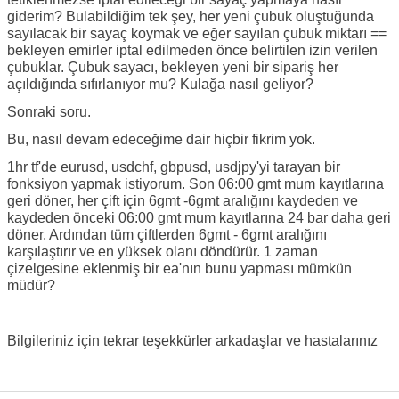
giderim? Bulabildiğim tek şey, her yeni çubuk oluştuğunda
sayılacak bir sayaç koymak ve eğer sayılan çubuk miktarı ==
bekleyen emirler iptal edilmeden önce belirtilen izin verilen
çubuklar. Çubuk sayacı, bekleyen yeni bir sipariş her
açıldığında sıfırlanıyor mu? Kulağa nasıl geliyor?
Sonraki soru.
Bu, nasıl devam edeceğime dair hiçbir fikrim yok.
1hr tf'de eurusd, usdchf, gbpusd, usdjpy'yi tarayan bir
fonksiyon yapmak istiyorum. Son 06:00 gmt mum kayıtlarına
geri döner, her çift için 6gmt -6gmt aralığını kaydeden ve
kaydeden önceki 06:00 gmt mum kayıtlarına 24 bar daha geri
döner. Ardından tüm çiftlerden 6gmt - 6gmt aralığını
karşılaştırır ve en yüksek olanı döndürür. 1 zaman
çizelgesine eklenmiş bir ea'nın bunu yapması mümkün
müdür?
Bilgileriniz için tekrar teşekkürler arkadaşlar ve hastalarınız