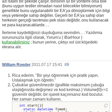
azı tutarlı bir şekilde çalışır. Birisinin iyi bir yöntemi olsa bile
(bunu uygun testler olmadan nasıl bilecekler bilmiyorum)
genellikle bunu uygulanabilir bir EA'ya dönüştürmek için bilgi
veya yeteneğe sahip değiller. Geçerli bir EA'ya sahip olan
herkesin gerçeği tanıtması pek olası değildir, onu kullanacak
ve para kazanacaklardır. . .
İlerleme kaydettiğinizi duyduğuma sevindim. . . Yazdırma
sorununuzla ilgili olarak, Yorum'u (
iBarHour
)
kullanabilirsiniz
; bunun yerine, çıktıyı sol üst köşedeki
ekrana alır.
William Roeder
2011.07.17 15:41
#9
Rica ederim. "Bir şeyi öğrenmek için pratik yapın.
Ustalaşmak için öğretin."
Çubuklar güvenilmezdir (grafikte maksimum çubuğa
ulaştığınızda değişmez ve kod kırılmaz.) Volume[0]==1
güvenilir değildir, bir işareti kaçırırsanız kod bozulur.
Her zaman zamanı kullanın.
int
 start(){

static
datetime
 Time0;
