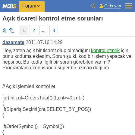
Giriş yap
Forum
Açık ticareti kontrol etme sorunları
1
2
...
8
dazamate
2011.07.16 14:29
Hey, zaten açık bir ticaret olup olmadığını
kontrol etmek
için
bunu koduma ekledim. Sorun şu ki, kod bir işlem yapacak ve
hepsi bu. Bu kodla ilgili bir sorun görebilen var mı?
Programlama konusunda süper bir uzman değilim
// Açık işlemleri kontrol et
for(int cnt=OrdersTotal()-1;cnt>=0;cnt--)
{
if(Sipariş Seçimi(cnt,SELECT_BY_POS))
{
if(OrderSymbol()==Symbol())
{