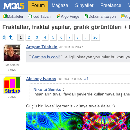
Forum
Mağaza
Sinyaller
Freelance
Makaleler
Kod Tabanı
Algo Forge
Dokümantasyon
Al
Fraktallar, fraktal yapılar, grafik görüntüleri 
1
2
3
4
5
6
7
8
...
20
Artyom Trishkin
2019.03.07 20:47
"
Canvas is cool!
" ile ilgili olmayan yorumlar bu konuya
Moderatör
87520
Aleksey Ivanov
#1
2019.03.07 09:55
Nikolai Semko
:
İnsanların tuvali faydalı şeylerde kullanmaya başlama
39533
Güçlü bir "kvas" içerseniz - dünya tuvale dalar. :)