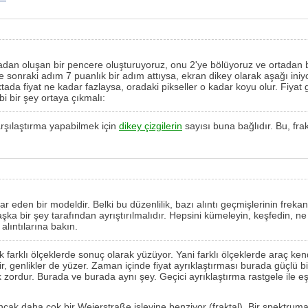
dan oluşan bir pencere oluşturuyoruz, onu 2'ye bölüyoruz ve ortadan başl
ş ve sonraki adım 7 puanlık bir adım attıysa, ekran dikey olarak aşağı ini
noktada fiyat ne kadar fazlaysa, oradaki pikseller o kadar koyu olur. Fi
bi bir şey ortaya çıkmalı:
arşılaştırma yapabilmek için
dikey çizgilerin
sayısı buna bağlıdır. Bu, fra
ekrar eden bir modeldir. Belki bu düzenlilik, bazı alıntı geçmişlerinin 
ka bir şey tarafından ayrıştırılmalıdır. Hepsini kümeleyin, keşfedin, ne
alıntılarına bakın.
 farklı ölçeklerde sonuç olarak yüzüyor. Yani farklı ölçeklerde araç ke
ir, genlikler de yüzer. Zaman içinde fiyat ayrıklaştırması burada güçlü bir
zordur. Burada ve burada aynı şey. Geçici ayrıklaştırma rastgele ile eşd
ncak daha çok bir Weierstraße işlevine benziyor (fraktal). Bir spektru