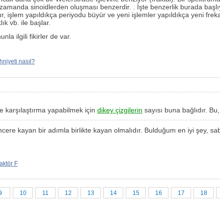
amanda sinoidlerden oluşması benzerdir. . İşte benzerlik burada başlı
, işlem yapıldıkça periyodu büyür ve yeni işlemler yapıldıkça yeni frekan
ık vb. ile başlar.
a ilgili fikirler de var.
hniyeti nasıl?
ve karşılaştırma yapabilmek için
dikey çizgilerin
sayısı buna bağlıdır. Bu,
cere kayan bir adımla birlikte kayan olmalıdır. Bulduğum en iyi şey, sa
raktör F
9
10
11
12
13
14
15
16
17
18