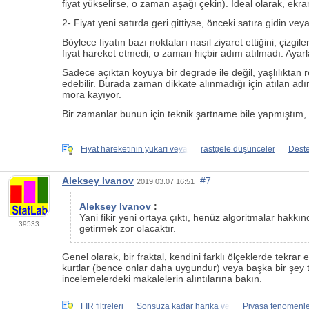
fiyat yükselirse, o zaman aşağı çekin). İdeal olarak, ekran
2- Fiyat yeni satırda geri gittiyse, önceki satıra gidin v
Böylece fiyatın bazı noktaları nasıl ziyaret ettiğini, çiz
fiyat hareket etmedi, o zaman hiçbir adım atılmadı. Ayarl
Sadece açıktan koyuya bir degrade ile değil, yaşlılıktan 
edebilir. Burada zaman dikkate alınmadığı için atılan ad
mora kayıyor.
Bir zamanlar bunun için teknik şartname bile yapmıştım,
Fiyat hareketinin yukarı veya
rastgele düşünceler
Deste
Aleksey Ivanov
#7
2019.03.07 16:51
Aleksey Ivanov
:
Yani fikir yeni ortaya çıktı, henüz algoritmalar ha
39533
getirmek zor olacaktır.
Genel olarak, bir fraktal, kendini farklı ölçeklerde tekra
kurtlar (bence onlar daha uygundur) veya başka bir şey ta
incelemelerdeki makalelerin alıntılarına bakın.
FIR filtreleri
Sonsuza kadar harika ve
Piyasa fenomenle