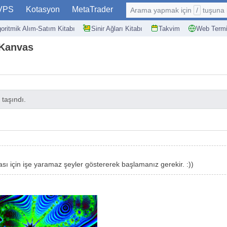
VPS
Kotasyon
MetaTrader
Arama yapmak için
/
tuşuna basın: @
goritmik Alım-Satım Kitabı
Sinir Ağları Kitabı
Takvim
Web Termi
+ Kanvas
 taşındı.
sı için işe yaramaz şeyler göstererek başlamanız gerekir. :))