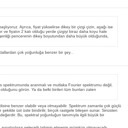
ıyoruz. Ayrıca, fiyat yükselirse dikey bir çizgi çizin, aşağı ise
yor ve fiyatın 2 katı olduğu yerde çizgiyi biraz daha koyu hale
yat genliği pencerenin dikey boyutundan daha büyük olduğunda,
ktallardan çok yoğunluğa benzer bir şey...
frekans spektrumunda aranmalı ve mutlaka Fourier spektrumu değil,
 olduğunu görün. Ya da belki birileri tüm bunları zaten
ndisine benzer olabilir veya olmayabilir. Spektrum zamanla çok güçlü
 şekilde üst üste bindirilir, birçok rastgele bileşen sunar. Sinüsten
eğerdir. Bu, spektral yoğunluğun tanımıyla ilgili büyük bir
ma ayrıştırılırsa geleceği tahmin etmenin mümkün olmayacağı,