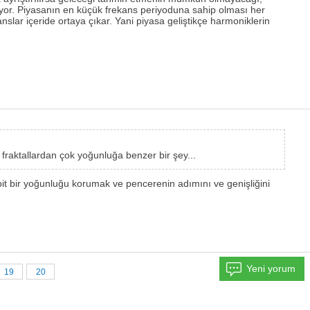
yor. Piyasanın en küçük frekans periyoduna sahip olması her
slar içeride ortaya çıkar. Yani piyasa geliştikçe harmoniklerin
 fraktallardan çok yoğunluğa benzer bir şey...
bit bir yoğunluğu korumak ve pencerenin adımını ve genişliğini
Yeni yorum
19
20