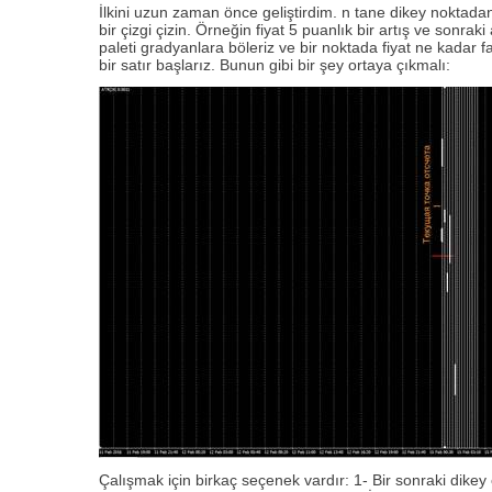
İlkini uzun zaman önce geliştirdim. n tane dikey noktadan 
bir çizgi çizin. Örneğin fiyat 5 puanlık bir artış ve sonra
paleti gradyanlara böleriz ve bir noktada fiyat ne kadar 
bir satır başlarız. Bunun gibi bir şey ortaya çıkmalı:
Çalışmak için birkaç seçenek vardır: 1- Bir sonraki dikey 