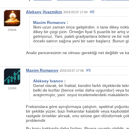
Aleksey Vyazmikin
#8
2019.03.07 17:04
Maxim Romanov
:
İlkini uzun zaman önce geliştirdim. n tane dikey nokta
25848
dikey bir çizgi çizin. Örneğin fiyat 5 puanlık bir artı
getiriyoruz. Yani, paleti gradyanlara böleriz ve bir 
önceki satırın sağına yeni bir satır başlarız. Bunun gi
Analiz penceresinin ne olması gerektiği net değildir ve k
Maxim Romanov
#9
2019.03.07 17:06
Aleksey Ivanov
:
Genel olarak, bir fraktal, kendini farklı ölçeklerde t
13260
belki de kurtlar (bence onlar daha uygundur) veya baş
araştırmıştır, yani. soyut incelemelerdeki makalelerin 
Frekanslara göre ayrıştırmaya çalıştım, spektral yoğunluk
bir şekilde yüzer, bazı frekanslar kalabilir veya kaybolabil
rastgele örnekler alırsak, onu sinüse geri döndürmek çok 
problemdir.
Bu konu hakkında daha fazlası. Piyasa uyumlu olabilir, a