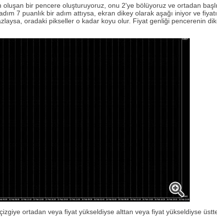
oluşan bir pencere oluşturuyoruz, onu 2'ye bölüyoruz ve ortadan başlıyor
ki adım 7 puanlık bir adım attıysa, ekran dikey olarak aşağı iniyor ve fiya
fazlaysa, oradaki pikseller o kadar koyu olur. Fiyat genliği pencerenin
çizgiye ortadan veya fiyat yükseldiyse alttan veya fiyat yükseldiyse üst