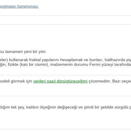
goritmaları Şampiyonası.
e bu tamamen yeni bir yön.
cereler) kullanarak fraktal yapılarını hesaplamak ve bunları, halihazırda 
in, fizikte (katı bir cismin), malzemenin durumu Fermi yüzeyi tarafından 
odeli görmek için
verileri nasıl dönüştüreceğimi
çözemedim. Bazı seçene
ğım tek şey, kalıbın ölçeğinin değişeceği ve şimdi bir şekilde sürgülü 