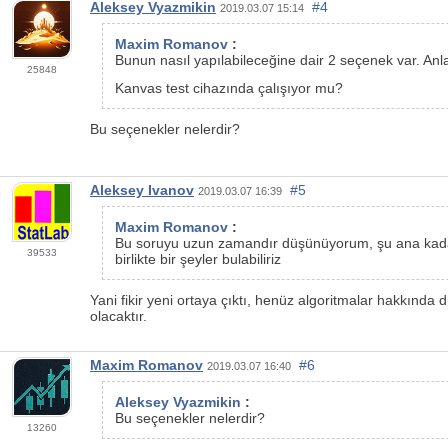
Aleksey Vyazmikin
#4
2019.03.07 15:14
Maxim Romanov
:
Bunun nasıl yapılabileceğine dair 2 seçenek var. Anla
25848
Kanvas test cihazında çalışıyor mu?
Bu seçenekler nelerdir?
Aleksey Ivanov
#5
2019.03.07 16:39
Maxim Romanov
:
Bu soruyu uzun zamandır düşünüyorum, şu ana kadar 
39533
birlikte bir şeyler bulabiliriz
Yani fikir yeni ortaya çıktı, henüz algoritmalar hakkın
olacaktır.
Maxim Romanov
#6
2019.03.07 16:40
Aleksey Vyazmikin
:
Bu seçenekler nelerdir?
13260