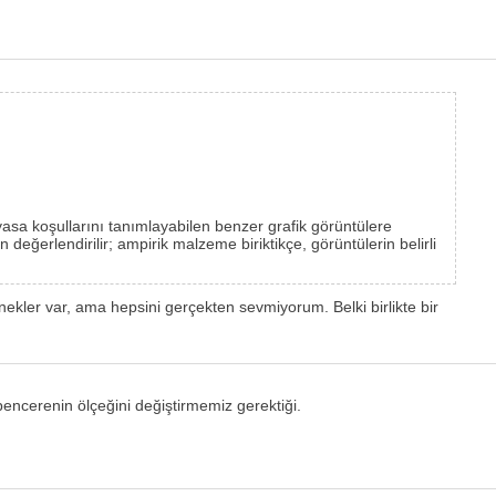
piyasa koşullarını tanımlayabilen benzer grafik görüntülere
değerlendirilir; ampirik malzeme biriktikçe, görüntülerin belirli
kler var, ama hepsini gerçekten sevmiyorum. Belki birlikte bir
pencerenin ölçeğini değiştirmemiz gerektiği.