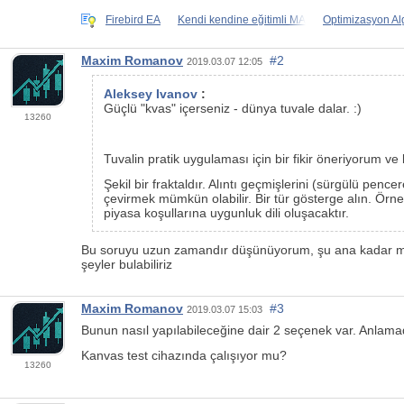
Firebird EA
Kendi kendine eğitimli MA
Optimizasyon Al
Maxim Romanov
#2
2019.03.07 12:05
Aleksey Ivanov
:
Güçlü "kvas" içerseniz - dünya tuvale dalar. :)
13260
Tuvalin pratik uygulaması için bir fikir öneriyorum v
Şekil bir fraktaldır. Alıntı geçmişlerini (sürgülü pen
çevirmek mümkün olabilir. Bir tür gösterge alın. Örneğ
piyasa koşullarına uygunluk dili oluşacaktır.
Bu soruyu uzun zamandır düşünüyorum, şu ana kadar m
şeyler bulabiliriz
Maxim Romanov
#3
2019.03.07 15:03
Bunun nasıl yapılabileceğine dair 2 seçenek var. Anlamadı
Kanvas test cihazında çalışıyor mu?
13260