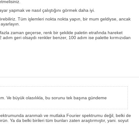
tmelisiniz.
 ayar yapmak ve nasıl çalıştığını görmek daha iyi.
 görebiliriz. Tüm işlemleri nokta nokta yapın, bir mum geldiyse, ancak
 ayarlayın.
 fazla zaman geçerse, renk bir şekilde paletin etrafında hareket
2 adım geri olsaydı renkler benzer, 100 adım ise palette kırmızıdan
rum. Ve büyük olasılıkla, bu sorunu tek başına gündeme
ns spektrumunda aranmalı ve mutlaka Fourier spektrumu değil, belki de
n. Ya da belki birileri tüm bunları zaten araştırmıştır, yani. soyut