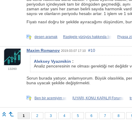
periyodun içindeysek tam bir döngüden geçmediği, aynı z
zaman artar yani her zaman belirli sayıda harmonik vardır
sayısı ve olanların periyodu hesabı artar. 1 işlem ve 1 sıkl
Fiyatı nasıl doğru bir şekilde ayıracağımı düşündüm, bununl
desen aramak
Rastgele yürüyüş hakkında bir
Piyasa zi
Maxim Romanov
#10
2019.03.07 17:10
Aleksey Vyazmikin
:
Analiz penceresinin ne olması gerektiği net değildir 
13260
Sorun burada yatıyor, anlamıyorum. Büyük olasılıkla, pen
buna uyacak şekilde değiştirmekti.
Ben bir acemiyim ve
[UYARI, KONU KAPALI!] Forumu
t
1
2
3
4
5
6
7
8