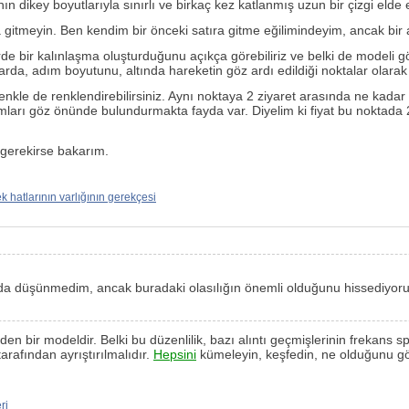
ın dikey boyutlarıyla sınırlı ve birkaç kez katlanmış uzun bir çizgi elde e
eya gitmeyin. Ben kendim bir önceki satıra gitme eğilimindeyim, ancak bir
gilerde bir kalınlaşma oluşturduğunu açıkça görebiliriz ve belki de modeli
arda, adım boyutunu, altında hareketin göz ardı edildiği noktalar olarak
renkle de renklendirebilirsiniz. Aynı noktaya 2 ziyaret arasında ne kadar
ımları göz önünde bulundurmakta fayda var. Diyelim ki fiyat bu noktada 
 gerekirse bakarım.
k hatlarının varlığının gerekçesi
kkında düşünmedim, ancak buradaki olasılığın önemli olduğunu hissediyo
r eden bir modeldir. Belki bu düzenlilik, bazı alıntı geçmişlerinin freka
rafından ayrıştırılmalıdır.
Hepsini
kümeleyin, keşfedin, ne olduğunu görü
ri