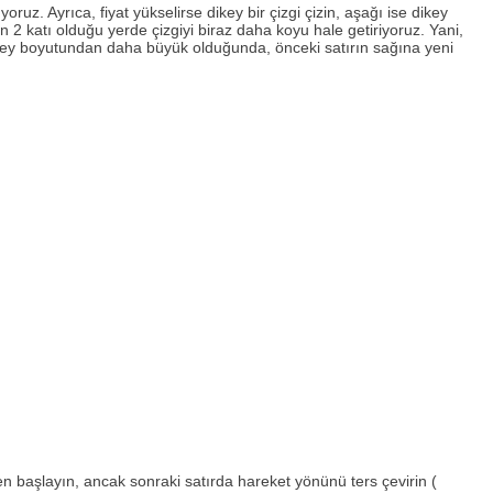
uz. Ayrıca, fiyat yükselirse dikey bir çizgi çizin, aşağı ise dikey
tın 2 katı olduğu yerde çizgiyi biraz daha koyu hale getiriyoruz. Yani,
 dikey boyutundan daha büyük olduğunda, önceki satırın sağına yeni
ten başlayın, ancak sonraki satırda hareket yönünü ters çevirin (