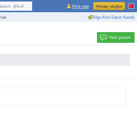
kullanıcı, $sembol, ...
Giriş yap
Hesap oluştur
nali
Algo Alım-Satım Kanalı
Yeni yorum