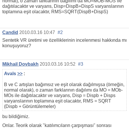
normal), o zaman farklarının dağılımı da MO=MOB-MOS ile
dağıtılacaktır ve varyans, Disp=DispB+DispS varyanslarının
toplamına eşit olacaktır, RMS=SQRT(DispB+DispS)
Candid
2010.03.16 10:47
#2
Sentetik VR üretimi ve özelliklerinin incelenmesi hakkında mı
konuşuyoruz?
Mikhail Dovbakh
2010.03.16 10:52
#3
Avals
>>
:
B ve C artışları bağımsız ve eşit olarak dağılmışsa (örneğin,
normal olarak), o zaman farklarının dağılımı da MO = MOb-
MOs ile dağıtılacaktır ve varyans, Disp = Dispb + Disps
varyanslarının toplamına eşit olacaktır, RMS = SQRT
(Dispb + Görüntülemeler)
bu bildiğimiz.
Onlar. Teorik olarak "katılımcıların çarpışması" sonrası