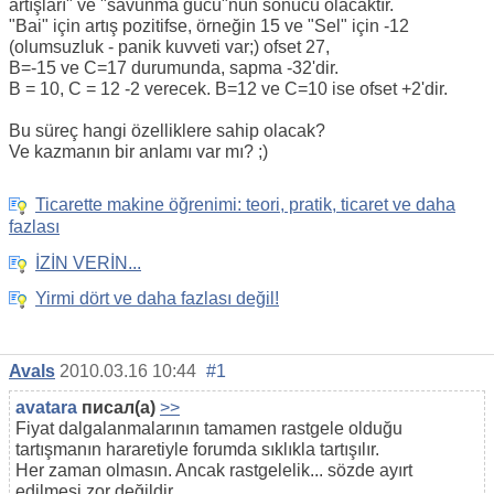
artışları" ve "savunma gücü"nün sonucu olacaktır.
"Bai" için artış pozitifse, örneğin 15 ve "Sel" için -12
(olumsuzluk - panik kuvveti var;) ofset 27,
B=-15 ve C=17 durumunda, sapma -32'dir.
B = 10, C = 12 -2 verecek. B=12 ve C=10 ise ofset +2'dir.
Bu süreç hangi özelliklere sahip olacak?
Ve kazmanın bir anlamı var mı? ;)
Ticarette makine öğrenimi: teori, pratik, ticaret ve daha
fazlası
İZİN VERİN...
Yirmi dört ve daha fazlası değil!
Avals
2010.03.16 10:44
#1
avatara
писал(а)
>>
Fiyat dalgalanmalarının tamamen rastgele olduğu
tartışmanın hararetiyle forumda sıklıkla tartışılır.
Her zaman olmasın. Ancak rastgelelik... sözde ayırt
edilmesi zor değildir.