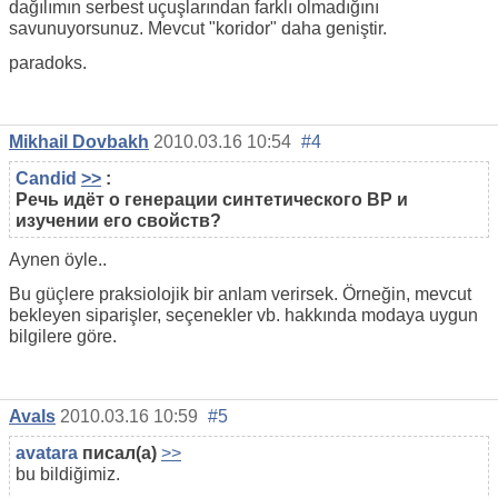
dağılımın serbest uçuşlarından farklı olmadığını
savunuyorsunuz. Mevcut "koridor" daha geniştir.
paradoks.
Mikhail Dovbakh
2010.03.16 10:54
#4
Candid
>>
:
Речь идёт о генерации синтетического ВР и
изучении его свойств?
Aynen öyle..
Bu güçlere praksiolojik bir anlam verirsek. Örneğin, mevcut
bekleyen siparişler, seçenekler vb. hakkında modaya uygun
bilgilere göre.
Avals
2010.03.16 10:59
#5
avatara
писал(а)
>>
bu bildiğimiz.