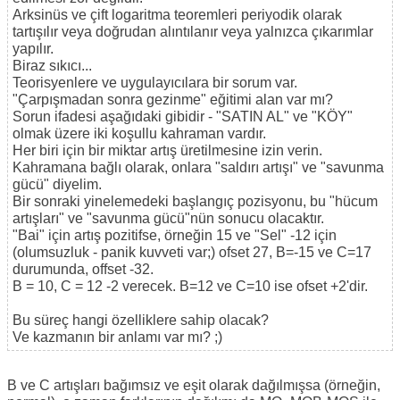
Arksinüs ve çift logaritma teoremleri periyodik olarak
tartışılır veya doğrudan alıntılanır veya yalnızca çıkarımlar
yapılır.
Biraz sıkıcı...
Teorisyenlere ve uygulayıcılara bir sorum var.
"Çarpışmadan sonra gezinme" eğitimi alan var mı?
Sorun ifadesi aşağıdaki gibidir - "SATIN AL" ve "KÖY"
olmak üzere iki koşullu kahraman vardır.
Her biri için bir miktar artış üretilmesine izin verin.
Kahramana bağlı olarak, onlara "saldırı artışı" ve "savunma
gücü" diyelim.
Bir sonraki yinelemedeki başlangıç pozisyonu, bu "hücum
artışları" ve "savunma gücü"nün sonucu olacaktır.
"Bai" için artış pozitifse, örneğin 15 ve "Sel" -12 için
(olumsuzluk - panik kuvveti var;) ofset 27, B=-15 ve C=17
durumunda, offset -32.
B = 10, C = 12 -2 verecek. B=12 ve C=10 ise ofset +2'dir.
Bu süreç hangi özelliklere sahip olacak?
Ve kazmanın bir anlamı var mı? ;)
B ve C artışları bağımsız ve eşit olarak dağılmışsa (örneğin,