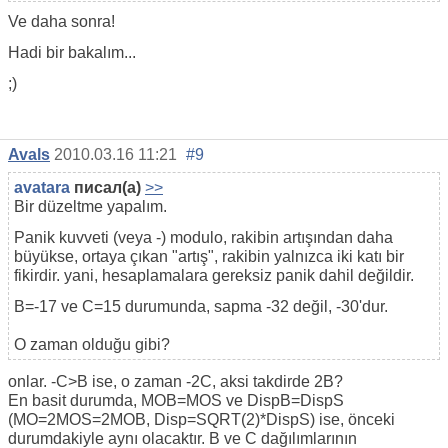
Ve daha sonra!
Hadi bir bakalım...
;)
Avals
2010.03.16 11:21
#9
avatara
писал(а)
>>
Bir düzeltme yapalım.
Panik kuvveti (veya -) modulo, rakibin artışından daha
büyükse, ortaya çıkan "artış", rakibin yalnızca iki katı bir
fikirdir. yani, hesaplamalara gereksiz panik dahil değildir.
B=-17 ve C=15 durumunda, sapma -32 değil, -30'dur.
O zaman olduğu gibi?
onlar. -C>B ise, o zaman -2C, aksi takdirde 2B?
En basit durumda, MOB=MOS ve DispB=DispS
(MO=2MOS=2MOB, Disp=SQRT(2)*DispS) ise, önceki
durumdakiyle aynı olacaktır. B ve C dağılımlarının