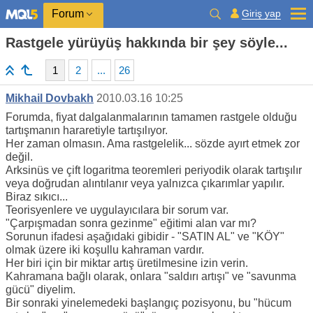
Giriş yap
Forum
Rastgele yürüyüş hakkında bir şey söyle...
1
2
...
26
Mikhail Dovbakh
2010.03.16 10:25
Forumda, fiyat dalgalanmalarının tamamen rastgele olduğu
tartışmanın hararetiyle tartışılıyor.
Her zaman olmasın. Ama rastgelelik... sözde ayırt etmek zor
değil.
Arksinüs ve çift logaritma teoremleri periyodik olarak tartışılır
veya doğrudan alıntılanır veya yalnızca çıkarımlar yapılır.
Biraz sıkıcı...
Teorisyenlere ve uygulayıcılara bir sorum var.
"Çarpışmadan sonra gezinme" eğitimi alan var mı?
Sorunun ifadesi aşağıdaki gibidir - "SATIN AL" ve "KÖY"
olmak üzere iki koşullu kahraman vardır.
Her biri için bir miktar artış üretilmesine izin verin.
Kahramana bağlı olarak, onlara "saldırı artışı" ve "savunma
gücü" diyelim.
Bir sonraki yinelemedeki başlangıç pozisyonu, bu "hücum