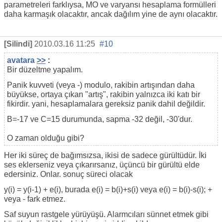
parametreleri farklıysa, MO ve varyansı hesaplama formülleri
daha karmaşık olacaktır, ancak dağılım yine de aynı olacaktır.
[Silindi]
2010.03.16 11:25
#10
avatara
>>
:
Bir düzeltme yapalım.
Panik kuvveti (veya -) modulo, rakibin artışından daha
büyükse, ortaya çıkan "artış", rakibin yalnızca iki katı bir
fikirdir. yani, hesaplamalara gereksiz panik dahil değildir.
B=-17 ve C=15 durumunda, sapma -32 değil, -30'dur.
O zaman olduğu gibi?
Her iki süreç de bağımsızsa, ikisi de sadece gürültüdür. İki
ses eklerseniz veya çıkarırsanız, üçüncü bir gürültü elde
edersiniz. Onlar. sonuç süreci olacak
y(i) = y(i-1) + e(i), burada e(i) = b(i)+s(i) veya e(i) = b(i)-s(i); +
veya - fark etmez.
Saf suyun rastgele yürüyüşü. Alarmcıları sünnet etmek gibi