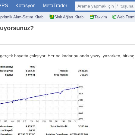
VPS
Kotasyon
MetaTrader
Arama yapmak için
/
tuşuna basın: @
goritmik Alım-Satım Kitabı
Sinir Ağları Kitabı
Takvim
Web Termi
uluyorsunuz?
erçek hayatta çalışıyor. Her ne kadar şu anda yazıyı yazarken, birkaç s