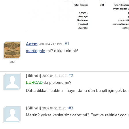
Artem
#1
2009.04.21 11:21
martingale
mi? dikkat olmak!
283
[Silindi]
#2
2009.04.21 11:22
EURCAD
'de pipleme mi?
Daha dikkatli baktım - hayır, daha dün bu çift için çok be
[Silindi]
#3
2009.04.21 11:23
Martin? yoksa kesintisiz ticaret mi? Evet ve rehinler çocu