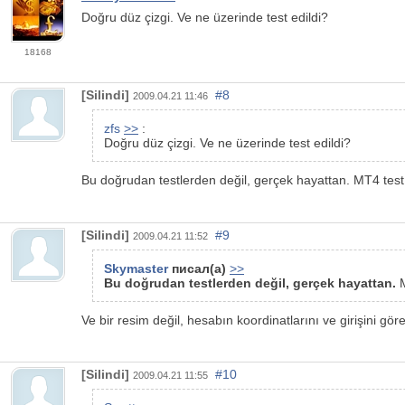
Doğru düz çizgi. Ve ne üzerinde test edildi?
18168
[Silindi]
#8
2009.04.21 11:46
zfs
>>
:
Doğru düz çizgi. Ve ne üzerinde test edildi?
Bu doğrudan testlerden değil, gerçek hayattan. MT4 test 
[Silindi]
#9
2009.04.21 11:52
Skymaster
писал(а)
>>
Bu doğrudan testlerden değil, gerçek hayattan.
M
Ve bir resim değil, hesabın koordinatlarını ve girişini gör
[Silindi]
#10
2009.04.21 11:55