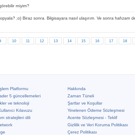
 görebilir miyim?
opyala? ;o) Biraz sonra. Bilgisayara nasıl ulaşırım. Ve sonra hafızam del
9
10
11
12
13
14
15
16
17
18
şlem Platformu
Hakkında
ader 5
güncellemeleri
Zaman Tüneli
kler ve teknoloji
Şartlar ve Koşullar
ullanıcı Kılavuzu
Yinelenen Ödeme Sözleşmesi
stratejileri dili
Acente Sözleşmesi - Teklif
etwork
Gizlilik ve Veri Koruma Politikası
rge
Çerez Politikası