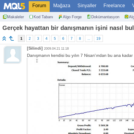
Forum
Mağaza
Sinyaller
Freelance
Makaleler
Kod Tabanı
Algo Forge
Dokümantasyon
Al
Gerçek hayattan bir danışmanın işini nasıl b
1
2
3
4
5
6
7
8
...
19
[Silindi]
2009.04.21 11:18
Danışmanın kendisi bu yılın 7 Nisan'ından bu ana kadar g