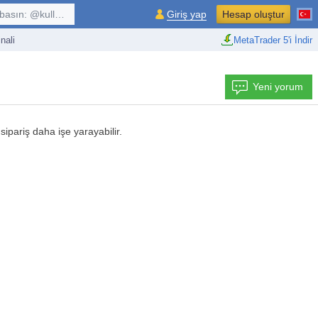
kullanıcı, $sembol, ...
Giriş yap
Hesap oluştur
nali
MetaTrader 5'i İndir
Yeni yorum
ipariş daha işe yarayabilir.