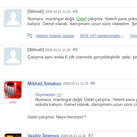
[Silindi]
#4
2009.04.21 11:26
Numara. martingal değil.
Üstel
çalışma. Yeterli para yok
kalıyor. Genel olarak, danışmanı uzun süre cilaladım. Şim
Hatalar, hatalar, sorular
NİYE YA? şampiyonada ilk
[Arş
[Silindi]
#5
2009.04.21 11:28
Çalışma aynı anda 6 çift üzerinde gerçekleştirilir. peki, ş
Mikhail Simakov
#6
2009.04.21 11:33
Skymaster
>>
:
Numara. martingal değil. Üstel çalışma. Yeterli para
2480
askıda kalıyor. Genel olarak, danışmanı uzun süre cil
Üstel çalışma. Neye benziyor?
Vasiliy Smirnov
#7
2009.04.21 11:42