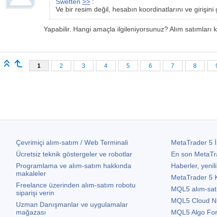
Swetten
>>
:
Ve bir resim değil, hesabın koordinatlarını ve girişini
Yapabilir. Hangi amaçla ilgileniyorsunuz? Alım satımları k
1
2
3
4
5
6
7
8
Çevrimiçi alım-satım / Web Terminali
MetaTrader 5
İ
Ücretsiz teknik göstergeler ve robotlar
En son
MetaTr
Programlama ve alım-satım hakkında
Haberler, yenili
makaleler
MetaTrader 5
K
Freelance üzerinden alım-satım robotu
MQL5 alım-satım 
siparişi verin
MQL5 Cloud N
Uzman Danışmanlar ve uygulamalar
mağazası
MQL5 Algo Fo