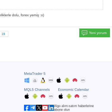
iklerle dolu, forex yemiş :o)
Yeni yorum
19
MetaTrader 5
MQL5 Channels
Economic Calendar
Algo alım-satım haberlerine
abone olun