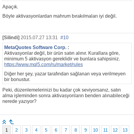
Apaçık.
Böyle aktivasyonlardan mahrum bırakılmaları iyi değil.
[Silindi]
2015.07.27 13:31
#10
MetaQuotes Software Corp.
:
Aktivasyonlar değil, bir ürün satın alınır. Kurallara göre,
minimum 5 aktivasyon gereklidir ve bunlara sahipsiniz.
https://www.mql5.com/ru/market/rules
Diğer her şey, yazar tarafından sağlanan veya verilmeyen
bir bonustur.
Peki, düzenlemelerinizi bu kadar çok seviyorsanız, satın
alma işleminden sonra aktivasyonların benden alınabileceği
nerede yazıyor?
1
2
3
4
5
6
7
8
9
10
11
12
13