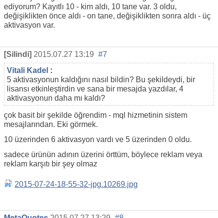
ediyorum? Kayıtlı 10 - kim aldı, 10 tane var. 3 oldu,
değişiklikten önce aldı - on tane, değişiklikten sonra aldı - üç
aktivasyon var.
[Silindi]
2015.07.27 13:19
#7
Vitali Kadel
:
5 aktivasyonun kaldığını nasıl bildin? Bu şekildeydi, bir
lisansı etkinleştirdin ve sana bir mesajda yazdılar, 4
aktivasyonun daha mı kaldı?
çok basit bir şekilde öğrendim - mql hizmetinin sistem
mesajlarından. Eki görmek.
10 üzerinden 6 aktivasyon vardı ve 5 üzerinden 0 oldu.
sadece ürünün adının üzerini örttüm, böylece reklam veya
reklam karşıtı bir şey olmaz
2015-07-24-18-55-32-jpg.10269.jpg
MetaQuotes
2015.07.27 13:29
#8