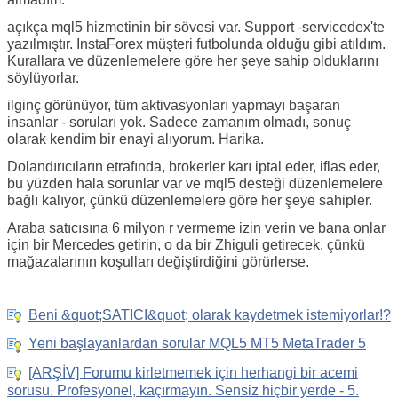
açıkça mql5 hizmetinin bir sövesi var. Support -servicedex'te
yazılmıştır. InstaForex müşteri futbolunda olduğu gibi atıldım.
Kurallara ve düzenlemelere göre her şeye sahip olduklarını
söylüyorlar.
ilginç görünüyor, tüm aktivasyonları yapmayı başaran
insanlar - soruları yok. Sadece zamanım olmadı, sonuç
olarak kendim bir enayi alıyorum. Harika.
Dolandırıcıların etrafında, brokerler karı iptal eder, iflas eder,
bu yüzden hala sorunlar var ve mql5 desteği düzenlemelere
bağlı kalıyor, çünkü düzenlemelere göre her şeye sahipler.
Araba satıcısına 6 milyon r vermeme izin verin ve bana onlar
için bir Mercedes getirin, o da bir Zhiguli getirecek, çünkü
mağazalarının koşulları değiştirdiğini görürlerse.
Beni &quot;SATICI&quot; olarak kaydetmek istemiyorlar!?
Yeni başlayanlardan sorular MQL5 MT5 MetaTrader 5
[ARŞİV] Forumu kirletmemek için herhangi bir acemi
sorusu. Profesyonel, kaçırmayın. Sensiz hiçbir yerde - 5.