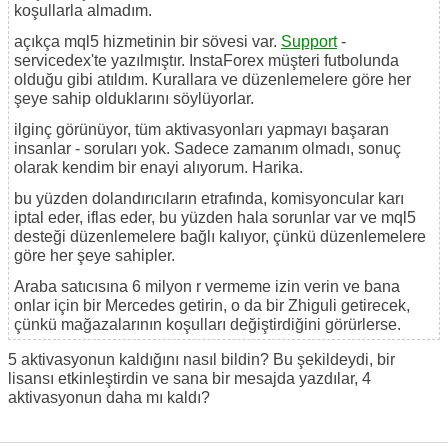
koşullarla almadım.
açıkça mql5 hizmetinin bir sövesi var.
Support
-
servicedex'te yazılmıştır. InstaForex müşteri futbolunda
olduğu gibi atıldım. Kurallara ve düzenlemelere göre her
şeye sahip olduklarını söylüyorlar.
ilginç görünüyor, tüm aktivasyonları yapmayı başaran
insanlar - soruları yok. Sadece zamanım olmadı, sonuç
olarak kendim bir enayi alıyorum. Harika.
bu yüzden dolandırıcıların etrafında, komisyoncular karı
iptal eder, iflas eder, bu yüzden hala sorunlar var ve mql5
desteği düzenlemelere bağlı kalıyor, çünkü düzenlemelere
göre her şeye sahipler.
Araba satıcısına 6 milyon r vermeme izin verin ve bana
onlar için bir Mercedes getirin, o da bir Zhiguli getirecek,
çünkü mağazalarının koşulları değiştirdiğini görürlerse.
5 aktivasyonun kaldığını nasıl bildin? Bu şekildeydi, bir
lisansı etkinleştirdin ve sana bir mesajda yazdılar, 4
aktivasyonun daha mı kaldı?