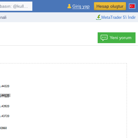
kullanıcı, $sembol, ...
Giriş yap
Hesap oluştur
nali
MetaTrader 5'i İndir
Yeni yorum