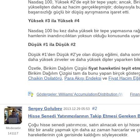
Nasdaq 100, Yüksek #2'de eşit bir tepe yaptı; ancak, Bir
yükselişten daha az hacim gerçekleşmiştir; dolayısıyla b
başarısızlığı güçlü bir düşüş ayrışmasına işaret etti.
Yüksek #3 ila Yüksek #4
Nasdaq 100 bu kez daha yüksek bir tepe yapmasına rağmen,
hamlenin inandırıcılıktan yoksun olduğu konusunda uyar
Düşük #1 ila Düşük #2
Düşük #1'den Düşük #2'ye olan düşüş eğilimi, daha sonra 
daha yüksek zirveler ve daha yüksek dipler yaparken bil
Özetle, Birikim Dağılım Çizgisi
fiyat hareketini teyit et
Birikim Dağılım Çizgisi tam da bunu yapan birçok gösterge
Chaikin Osilatörü
,
Para Akışı Endeksi
ve
Fiyat Hacim Eği
Göstergeler: Williams' Accumulation/Distribution (W_A/D)
Finan
Sergey Golubev
#2
2013.12.29 05:53
Hisse Senedi Yatırımcılarının Takip Etmesi Gereken 
Çoğu hisse senedi yatırımcısı, satın alınacak en iyi hiss
Moderatör
titiz bir analiz yapmak için daha az zaman harcarlar ve ço
141117
hareketlerinin çok gerisinde kaldığını söyleyecektir.