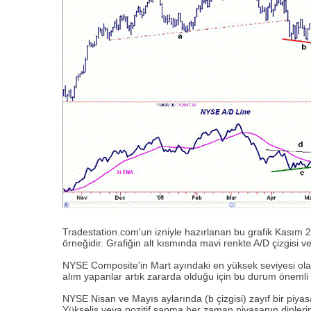
Tradestation.com'un izniyle hazırlanan bu grafik Kasım 2
örneğidir. Grafiğin alt kısmında mavi renkte A/D çizgisi 
NYSE Composite'in Mart ayındaki en yüksek seviyesi olan 7
alım yapanlar artık zararda olduğu için bu durum önemli b
NYSE Nisan ve Mayıs aylarında (b çizgisi) zayıf bir piyasa
Yükseliş veya pozitif sapma her zaman piyasanın dipleri