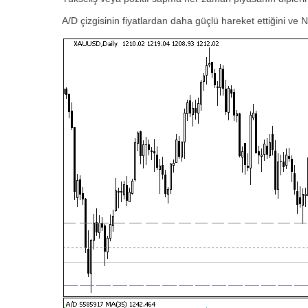
A/D çizgisinin fiyatlardan daha güçlü hareket ettiğini ve