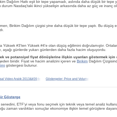
ikim Dağılım Hattı eşit bir tepe yapamadı, aslında daha düşük bir tepe y
u durum Nasdaq'taki ikinci yükselişin arkasında daha az güç ve inanç ol
 Birikim Dağılım çizgisi yine daha düşük bir tepe yaptı. Bu düşüş eğili
dı.
Yüksek #3'ten Yüksek #4'e olan düşüş eğilimini doğrulamıştır. Ortalama
e, aşağı günlerde yukarı günlerden daha fazla hacim oluşuyordu.
mek ve potansiyel fiyat dönüşlerine ilişkin uyarıları göstermek için
ç
den biridir. Fiyat ve hacim analizini içeren ve
Birikim
Dağılım Çizgisind
limi
göstergesi bulunur.
sal Video Aralık 2013&#39;te
Göstergeler: Price and Volume
Bir Gösterge
e senedini, ETF'yi veya fonu seçmek için teknik veya temel analiz kullan
ğu zaman vardıkları sonuçlar ekonomiye ilişkin temel görüşlere dayanır. 