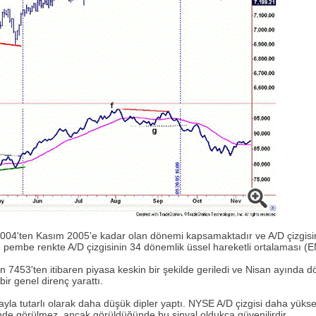
004'ten Kasım 2005'e kadar olan dönemi kapsamaktadır ve A/D çizgisinin
ve pembe renkte A/D çizgisinin 34 dönemlik üssel hareketli ortalaması (
453'ten itibaren piyasa keskin bir şekilde geriledi ve Nisan ayında dört
ir genel direnç yarattı.
yla tutarlı olarak daha düşük dipler yaptı. NYSE A/D çizgisi daha yüksek
nde görülmez, ancak görüldüğünde bu sinyal oldukça güvenilirdir.