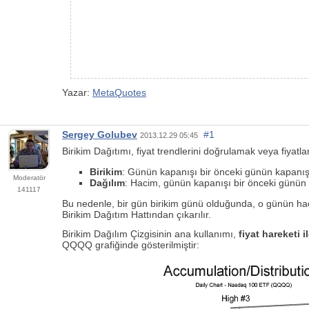
Yazar:
MetaQuotes
Sergey Golubev
#1
2013.12.29 05:45
Birikim Dağıtımı, fiyat trendlerini doğrulamak veya fiyatl
Birikim
: Günün kapanışı bir önceki günün kapanış 
Moderatör
Dağılım
: Hacim, günün kapanışı bir önceki günün k
141117
Bu nedenle, bir gün birikim günü olduğunda, o günün hac
Birikim Dağıtım Hattından çıkarılır.
Birikim Dağılım Çizgisinin ana kullanımı,
fiyat hareketi i
QQQQ grafiğinde gösterilmiştir: