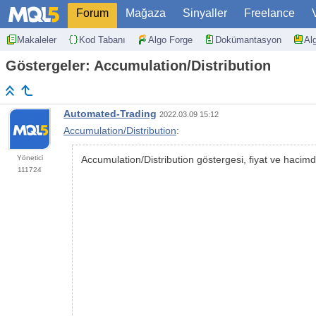
Forum
Mağaza
Sinyaller
Freelance
Makaleler
Kod Tabanı
Algo Forge
Dokümantasyon
Al
Göstergeler: Accumulation/Distribution
Automated-Trading
2022.03.09 15:12
Accumulation/Distribution
:
Yönetici
Accumulation/Distribution göstergesi, fiyat ve hacim
111724