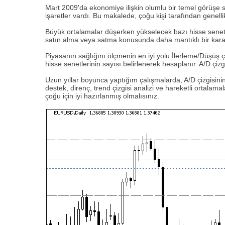
Mart 2009'da ekonomiye ilişkin olumlu bir temel görüşe
işaretler vardı. Bu makalede, çoğu kişi tarafından genel
Büyük ortalamalar düşerken yükselecek bazı hisse senetleri
satın alma veya satma konusunda daha mantıklı bir karar v
Piyasanın sağlığını ölçmenin en iyi yolu İlerleme/Düşüş 
hisse senetlerinin sayısı belirlenerek hesaplanır. A/D çiz
Uzun yıllar boyunca yaptığım çalışmalarda, A/D çizgisinin
destek, direnç, trend çizgisi analizi ve hareketli ortala
çoğu için iyi hazırlanmış olmalısınız.