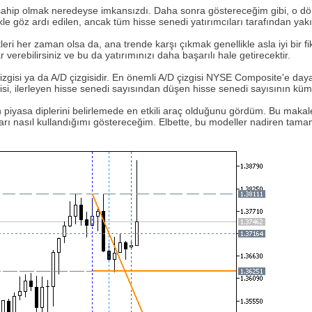
 sahip olmak neredeyse imkansızdı. Daha sonra göstereceğim gibi, o d
likle göz ardı edilen, ancak tüm hisse senedi yatırımcıları tarafından 
 her zaman olsa da, ana trende karşı çıkmak genellikle asla iyi bir fikir
erebilirsiniz ve bu da yatırımınızı daha başarılı hale getirecektir.
çizgisi ya da A/D çizgisidir. En önemli A/D çizgisi NYSE Composite'e da
gisi, ilerleyen hisse senedi sayısından düşen hisse senedi sayısının kümü
 piyasa diplerini belirlemede en etkili araç olduğunu gördüm. Bu makaled
maları nasıl kullandığımı göstereceğim. Elbette, bu modeller nadiren ta