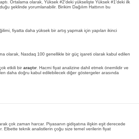
aptı. Ortalama olarak, Yüksek #2'deki yükselişte Yüksek #1'deki ilk
duğu şeklinde yorumlanabilir. Birikim Dağılım Hattının bu
mi, fiyatta daha yüksek bir artış yapmak için yapılan ikinci
 olarak, Nasdaq 100 genellikle bir güç işareti olarak kabul edilen
ok etkili bir
araçtır
. Hacmi fiyat analizine dahil etmek önemlidir ve
en daha doğru kabul edilebilecek diğer göstergeler arasında
arak çok zaman harcar. Piyasanın gidişatına ilişkin eşit derecede
Elbette teknik analistlerin çoğu size temel verilerin fiyat