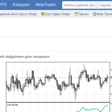
VPS
Kotasyon
MetaTrader
Arama yapmak için
/
tuşuna basın: @
goritmik Alım-Satım Kitabı
Sinir Ağları Kitabı
Takvim
Web Termi
deki değişimlere göre hesaplanır.