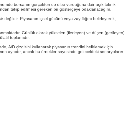
önemde borsanın gerçekten de dibe vurduğuna dair açık teknik
yakından takip edilmesi gereken bir göstergeye odaklanacağım.
 değildir. Piyasanın içsel gücünü veya zayıflığını belirleyerek,
yanmaktadır. Günlük olarak yükselen (ilerleyen) ve düşen (gerileyen)
latif toplamıdır.
e, A/D çizgisini kullanarak piyasanın trendini belirlemek için
mamen aynıdır, ancak bu örnekler sayesinde gelecekteki senaryoların