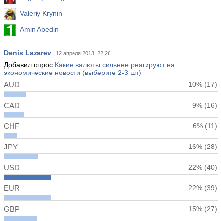
Valeriy Krynin
Amin Abedin
Evgeniy Piskachev
Denis Lazarev
12 апреля 2013, 22:26
Besarion Turmanauli
Добавил опрос
Какие валюты сильнее реагируют на
экономические новости (выберите 2-3 шт)
AUD
10%
(17)
CAD
9%
(16)
CHF
6%
(11)
JPY
16%
(28)
USD
22%
(40)
EUR
22%
(39)
GBP
15%
(27)