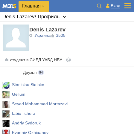
Главная
Вход
Denis Lazarev
/ Профиль
Denis Lazarev
Украина
3505
студент
в
СИБД УАБД НБУ
Друзья
94
Stanislau Siatsko
Gelium
Seyed Mohammad Mortazavi
fabio fichera
Andriy Sydoruk
Evgeniy Ozhiganov