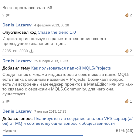
Всего проголосовало: 56
9
2
Denis Lazarev
4 февраля 2013, 05:28
Опубликовал код
Chase the trend 1.0
Индикатор использует в расчете отклонение своего
предыдущего значения от цены
3285
3030
2
Denis Lazarev
25 января 2013, 16:33
Добавил тему
Как пользоваться папкой MQL5/Projects
Среди папок с кодами индикаторов и советников в папке MQL5
есть папка с мощным названием Projects. Возникает вопрос,
есть ли встроенный менеджер проектов в MetaEditor или это как-
то связано с сервисами MQL5.Community, для чего она
существует
2
1
Denis Lazarev
7 января 2013, 17:23
Добавил опрос
Планируется ли создание аналога VPS сервер(а/
ов) от MQ и соответствующий вопрос к общественности
Нужен
61%
(46)