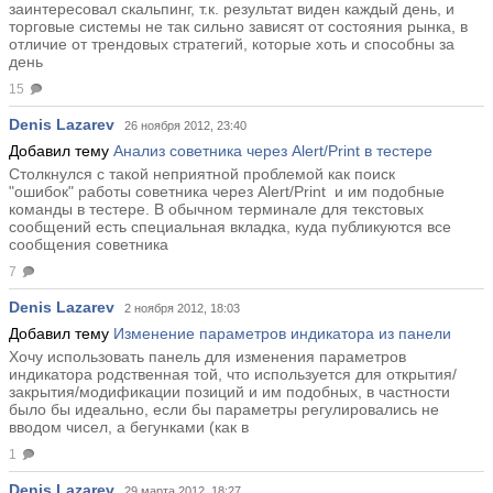
заинтересовал скальпинг, т.к. результат виден каждый день, и
торговые системы не так сильно зависят от состояния рынка, в
отличие от трендовых стратегий, которые хоть и способны за
день
15
Denis Lazarev
26 ноября 2012, 23:40
Добавил тему
Анализ советника через Alert/Print в тестере
Столкнулся с такой неприятной проблемой как поиск
"ошибок" работы советника через Alert/Print и им подобные
команды в тестере. В обычном терминале для текстовых
сообщений есть специальная вкладка, куда публикуются все
сообщения советника
7
Denis Lazarev
2 ноября 2012, 18:03
Добавил тему
Изменение параметров индикатора из панели
Хочу использовать панель для изменения параметров
индикатора родственная той, что используется для открытия/
закрытия/модификации позиций и им подобных, в частности
было бы идеально, если бы параметры регулировались не
вводом чисел, а бегунками (как в
1
Denis Lazarev
29 марта 2012, 18:27