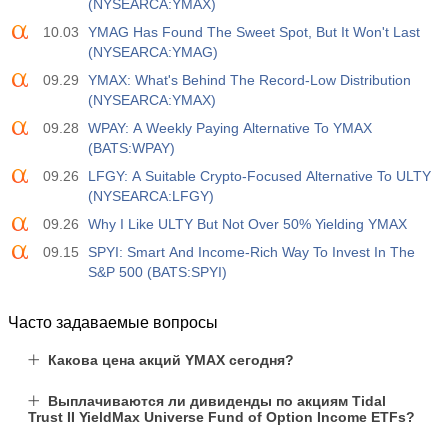
(NYSEARCA:YMAX)
10.03
YMAG Has Found The Sweet Spot, But It Won't Last
(NYSEARCA:YMAG)
09.29
YMAX: What's Behind The Record-Low Distribution
(NYSEARCA:YMAX)
09.28
WPAY: A Weekly Paying Alternative To YMAX
(BATS:WPAY)
09.26
LFGY: A Suitable Crypto-Focused Alternative To ULTY
(NYSEARCA:LFGY)
09.26
Why I Like ULTY But Not Over 50% Yielding YMAX
09.15
SPYI: Smart And Income-Rich Way To Invest In The
S&P 500 (BATS:SPYI)
Часто задаваемые вопросы
Какова цена акций YMAX сегодня?
Выплачиваются ли дивиденды по акциям Tidal
Trust II YieldMax Universe Fund of Option Income ETFs?