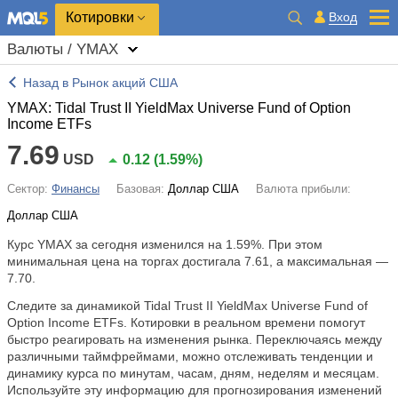
Котировки
Вход
Валюты / YMAX
Назад в Рынок акций США
YMAX: Tidal Trust II YieldMax Universe Fund of Option
Income ETFs
7.69
USD
0.12
(
1.59%
)
Сектор:
Финансы
Базовая:
Доллар США
Валюта прибыли:
Доллар США
Курс YMAX за сегодня изменился на
1.59%
. При этом
минимальная цена на торгах достигала 7.61, а максимальная —
7.70.
Следите за динамикой Tidal Trust II YieldMax Universe Fund of
Option Income ETFs. Котировки в реальном времени помогут
быстро реагировать на изменения рынка. Переключаясь между
различными таймфреймами, можно отслеживать тенденции и
динамику курса по минутам, часам, дням, неделям и месяцам.
Используйте эту информацию для прогнозирования изменений