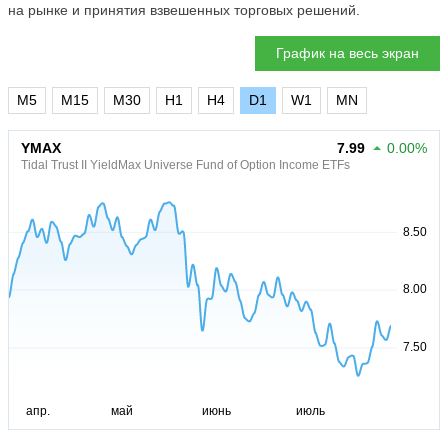
на рынке и принятия взвешенных торговых решений.
График на весь экран
M5
M15
M30
H1
H4
D1
W1
MN
YMAX
7.99
0.00%
Tidal Trust II YieldMax Universe Fund of Option Income ETFs