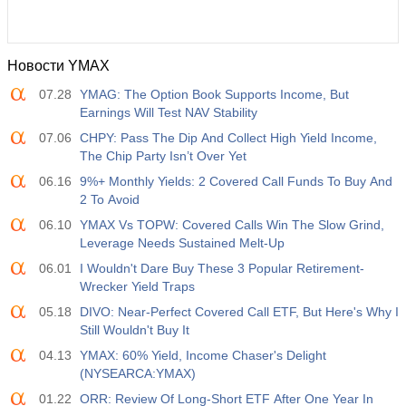
Новости YMAX
07.28
YMAG: The Option Book Supports Income, But
Earnings Will Test NAV Stability
07.06
CHPY: Pass The Dip And Collect High Yield Income,
The Chip Party Isn’t Over Yet
06.16
9%+ Monthly Yields: 2 Covered Call Funds To Buy And
2 To Avoid
06.10
YMAX Vs TOPW: Covered Calls Win The Slow Grind,
Leverage Needs Sustained Melt-Up
06.01
I Wouldn't Dare Buy These 3 Popular Retirement-
Wrecker Yield Traps
05.18
DIVO: Near-Perfect Covered Call ETF, But Here's Why I
Still Wouldn't Buy It
04.13
YMAX: 60% Yield, Income Chaser's Delight
(NYSEARCA:YMAX)
01.22
ORR: Review Of Long-Short ETF After One Year In