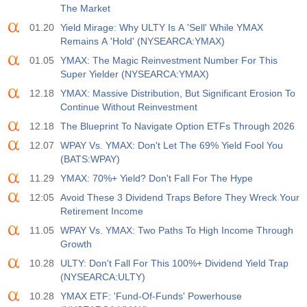
The Market
01.20
Yield Mirage: Why ULTY Is A 'Sell' While YMAX
Remains A 'Hold' (NYSEARCA:YMAX)
01.05
YMAX: The Magic Reinvestment Number For This
Super Yielder (NYSEARCA:YMAX)
12.18
YMAX: Massive Distribution, But Significant Erosion To
Continue Without Reinvestment
12.18
The Blueprint To Navigate Option ETFs Through 2026
12.07
WPAY Vs. YMAX: Don't Let The 69% Yield Fool You
(BATS:WPAY)
11.29
YMAX: 70%+ Yield? Don't Fall For The Hype
12:05
Avoid These 3 Dividend Traps Before They Wreck Your
Retirement Income
11.05
WPAY Vs. YMAX: Two Paths To High Income Through
Growth
10.28
ULTY: Don't Fall For This 100%+ Dividend Yield Trap
(NYSEARCA:ULTY)
10.28
YMAX ETF: 'Fund-Of-Funds' Powerhouse