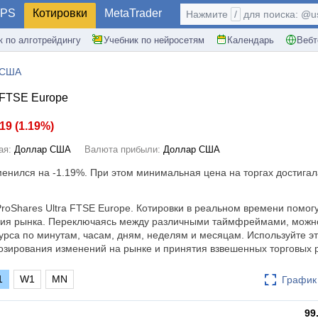
PS
Котировки
MetaTrader
Нажмите
/
для поиска: @use
к по алготрейдингу
Учебник по нейросетям
Календарь
Вебт
 США
 FTSE Europe
.19
(
1.19%
)
ая:
Доллар США
Валюта прибыли:
Доллар США
зменился на
-1.19%
. При этом минимальная цена на торгах достигала
roShares Ultra FTSE Europe. Котировки в реальном времени помог
ния рынка. Переключаясь между различными таймфреймами, можн
урса по минутам, часам, дням, неделям и месяцам. Используйте эт
зирования изменений на рынке и принятия взвешенных торговых 
1
W1
MN
График 
99