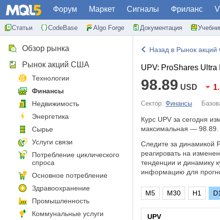
Форум
Маркет
Сигналы
Фриланс
V
Статьи
CodeBase
Algo Forge
Документация
Учебни
Обзор рынка
Назад в Рынок акций
Рынок акций США
UPV: ProShares Ultra
Технологии
98.89
USD
1
Финансы
Недвижимость
Сектор:
Финансы
Базов
Энергетика
Курс UPV за сегодня и
максимальная — 98.89.
Сырье
Услуги связи
Следите за динамикой P
реагировать на измене
Потребление циклического
спроса
тенденции и динамику к
информацию для прогно
Основное потребление
Здравоохранение
M5
M30
H1
D
Промышленность
Коммунальные услуги
UPV