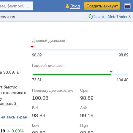
r, $symbol, ...
Вход
Создать аккаунт
ерминал
Скачать MetaTrader 5
Дневной диапазон
98.89
98.89
Годовой диапазон
 98.89, а
73.51
104.40
ут быстро
Предыдущее закрытие
Open
о отслеживать
100.08
98.89
у
решений.
Bid
Ask
98.89
99.19
на весь экран
Low
High
.19
0.00%