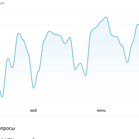
ope
опросы