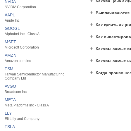
Какова цена акц
NVDA
NVIDIA Corporation
Выплачиваются л
AAPL
Apple Inc
Как купить акци
GOOGL
Alphabet Inc - Class A
Как инвестирова
MSFT
Microsoft Corporation
Каковы самые вы
AMZN
Каковы самые ни
Amazon.com Inc
TSM
Когда произошл
Taiwan Semiconductor Manufacturing
Company Ltd
AVGO
Broadcom Inc
META
Meta Platforms Inc - Class A
LLY
Eli Lilly and Company
TSLA