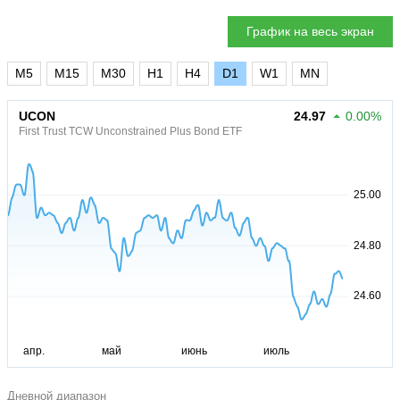
График на весь экран
M5
M15
M30
H1
H4
D1
W1
MN
UCON
24.97
0.00%
First Trust TCW Unconstrained Plus Bond ETF
Дневной диапазон