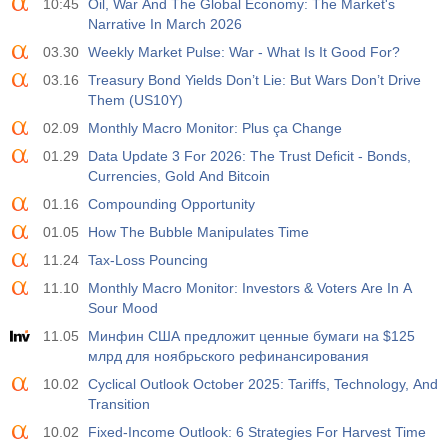
10:45
Oil, War And The Global Economy: The Market's
Narrative In March 2026
03.30
Weekly Market Pulse: War - What Is It Good For?
03.16
Treasury Bond Yields Don’t Lie: But Wars Don’t Drive
Them (US10Y)
02.09
Monthly Macro Monitor: Plus ça Change
01.29
Data Update 3 For 2026: The Trust Deficit - Bonds,
Currencies, Gold And Bitcoin
01.16
Compounding Opportunity
01.05
How The Bubble Manipulates Time
11.24
Tax-Loss Pouncing
11.10
Monthly Macro Monitor: Investors & Voters Are In A
Sour Mood
11.05
Минфин США предложит ценные бумаги на $125
млрд для ноябрьского рефинансирования
10.02
Cyclical Outlook October 2025: Tariffs, Technology, And
Transition
10.02
Fixed-Income Outlook: 6 Strategies For Harvest Time