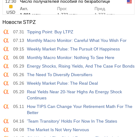
12:30
Число получателей пособий по безработице
Акт.
Прог.
Пред.
USD
1.801 млн
1.772 млн
1.777 млн
Новости STPZ
07.31
Tipping Point: Buy LTPZ
07.13
Monthly Macro Monitor: Careful What You Wish For
09:15
Weekly Market Pulse: The Pursuit Of Happiness
06.08
Monthly Macro Monitor: Nothing To See Here
05.29
Energy Shocks, Rising Yields, And The Case For Bonds
05.26
The Need To Diversify Diversifiers
05.26
Weekly Market Pulse: The Real Deal
05.20
Real Yields Near 20-Year Highs As Energy Shock
Continues
05.11
How TIPS Can Change Your Retirement Math For The
Better
04.16
'Team Transitory' Holds For Now In The States
04.08
The Market Is Not Very Nervous