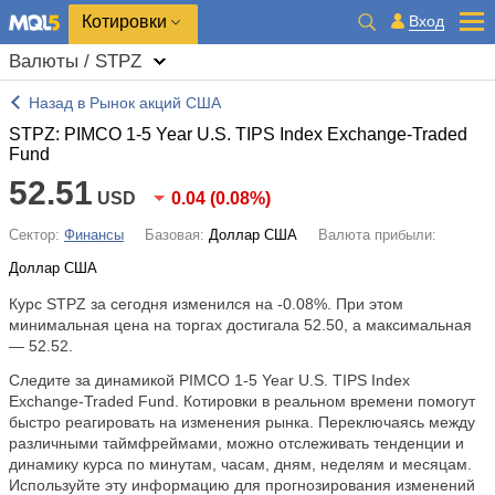
Котировки
Вход
Валюты / STPZ
Назад в Рынок акций США
STPZ: PIMCO 1-5 Year U.S. TIPS Index Exchange-Traded
Fund
52.51
USD
0.04
(
0.08%
)
Сектор:
Финансы
Базовая:
Доллар США
Валюта прибыли:
Доллар США
Курс STPZ за сегодня изменился на
-0.08%
. При этом
минимальная цена на торгах достигала 52.50, а максимальная
— 52.52.
Следите за динамикой PIMCO 1-5 Year U.S. TIPS Index
Exchange-Traded Fund. Котировки в реальном времени помогут
быстро реагировать на изменения рынка. Переключаясь между
различными таймфреймами, можно отслеживать тенденции и
динамику курса по минутам, часам, дням, неделям и месяцам.
Используйте эту информацию для прогнозирования изменений