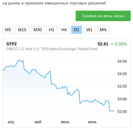
на рынке и принятия взвешенных торговых решений.
График на весь экран
M5
M15
M30
H1
H4
D1
W1
MN
STPZ
52.81
0.00%
PIMCO 1-5 Year U.S. TIPS Index Exchange-Traded Fund