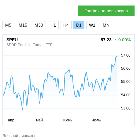
График на весь экран
M5
M15
M30
H1
H4
D1
W1
MN
SPEU
57.23
0.00%
SPDR Portfolio Europe ETF
Дневной диапазон