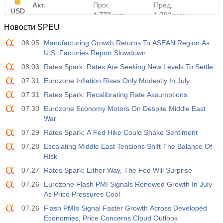
Акт.
Прог.
Пред.
USD
1.772 млн
1.782 млн
Новости SPEU
08.05
Manufacturing Growth Returns To ASEAN Region As
U.S. Factories Report Slowdown
08.03
Rates Spark: Rates Are Seeking New Levels To Settle
07.31
Eurozone Inflation Rises Only Modestly In July
07.31
Rates Spark: Recalibrating Rate Assumptions
07.30
Eurozone Economy Motors On Despite Middle East
War
07.29
Rates Spark: A Fed Hike Could Shake Sentiment
07.28
Escalating Middle East Tensions Shift The Balance Of
Risk
07.27
Rates Spark: Either Way, The Fed Will Surprise
07.26
Eurozone Flash PMI Signals Renewed Growth In July
As Price Pressures Cool
07.26
Flash PMIs Signal Faster Growth Across Developed
Economies, Price Concerns Cloud Outlook