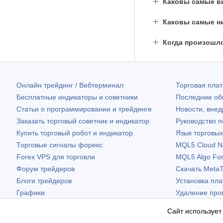
Каковы самые выс
Каковы самые низ
Когда произошл
Онлайн трейдинг / Вебтерминал
Торговая пл
Бесплатные индикаторы и советники
Последние о
Статьи о программировании и трейдинге
Новости, внед
Заказать торговый советник и индикатор
Руководство 
Купить торговый робот и индикатор
Язык торговы
Торговые сигналы форекс
MQL5 Cloud N
Forex VPS для торговли
MQL5 Algo Fo
Форум трейдеров
Скачать
MetaT
Блоги трейдеров
Установка пл
Графики
Удаление про
Бесплатные виджеты
Сайт использует