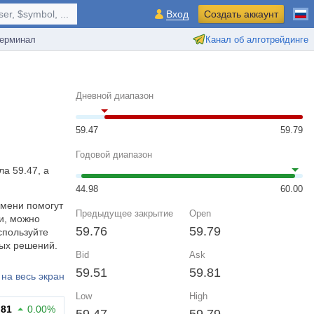
r, $symbol, ...
Вход
Создать аккаунт
ерминал
Канал об алготрейдинге
Дневной диапазон
59.47
59.79
Годовой диапазон
а 59.47, а
44.98
60.00
ремени помогут
Предыдущее закрытие
Open
и, можно
59.76
59.79
спользуйте
вых решений.
Bid
Ask
59.51
59.81
на весь экран
Low
High
.81
0.00%