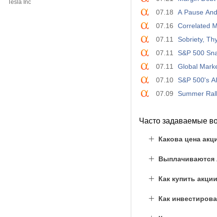
Tesla Inc
07.18
A Pause And
07.16
Correlated 
07.11
Sobriety, T
07.11
S&P 500 Sna
07.11
Global Mark
07.10
S&P 500's A
07.09
Summer Rall
Часто задаваемые в
Какова цена акц
Выплачиваются ли
Как купить акци
Как инвестирова