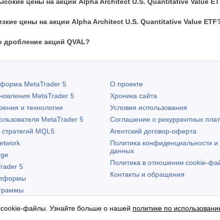
окие цены на акции Alpha Architect U.S. Quantitative Value E
кие цены на акции Alpha Architect U.S. Quantitative Value ETF
о дробление акций QVAL?
атформа
MetaTrader 5
О проекте
бновления
MetaTrader 5
Хроника сайта
рения и технологии
Условия использования
пользователя
MetaTrader 5
Соглашение о рекуррентных пла
х стратегий MQL5
Агентский договор-оферта
etwork
Политика конфиденциальности и
данных
rge
Политика в отношении cookie-фа
rader 5
Контакты и обращения
атформы
граммы
 cookie-файлы. Узнайте больше о нашей
политике по использовани