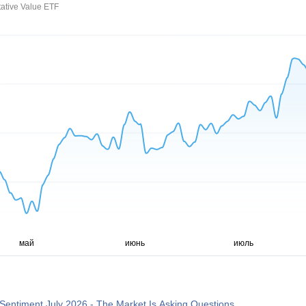
tative Value ETF
Sentiment July 2026 - The Market Is Asking Questions