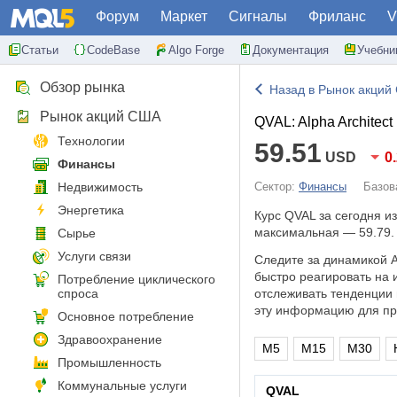
Форум
Маркет
Сигналы
Фриланс
V
Статьи
CodeBase
Algo Forge
Документация
Учебни
Обзор рынка
Назад в Рынок акций
Рынок акций США
QVAL: Alpha Architect
Технологии
59.51
USD
0
Финансы
Недвижимость
Сектор:
Финансы
Базов
Энергетика
Курс QVAL за сегодня 
максимальная — 59.79.
Сырье
Услуги связи
Следите за динамикой Al
быстро реагировать на
Потребление циклического
спроса
отслеживать тенденции 
эту информацию для пр
Основное потребление
Здравоохранение
M5
M15
M30
Промышленность
Коммунальные услуги
QVAL