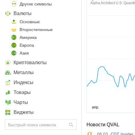
Alpha Architect U.S. Quanti
Другие символы
Валюты
Основные
Второстепенные
Америка
Европа
Азия
Криптовалюты
Металлы
Индексы
Товары
Чарты
Виджеты
Новости QVAL
08.03
CDT Insider 