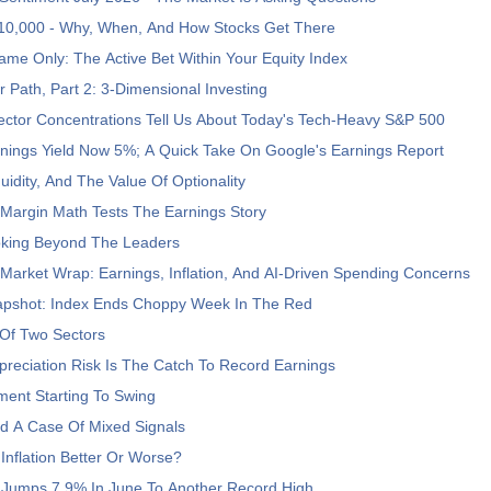
10,000 - Why, When, And How Stocks Get There
ame Only: The Active Bet Within Your Equity Index
er Path, Part 2: 3-Dimensional Investing
ector Concentrations Tell Us About Today's Tech-Heavy S&P 500
nings Yield Now 5%; A Quick Take On Google's Earnings Report
uidity, And The Value Of Optionality
 Margin Math Tests The Earnings Story
ooking Beyond The Leaders
Market Wrap: Earnings, Inflation, And AI-Driven Spending Concerns
pshot: Index Ends Choppy Week In The Red
Of Two Sectors
reciation Risk Is The Catch To Record Earnings
iment Starting To Swing
nd A Case Of Mixed Signals
 Inflation Better Or Worse?
 Jumps 7.9% In June To Another Record High