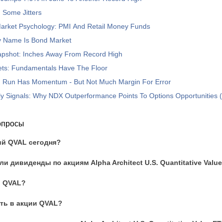
 Some Jitters
Market Psychology: PMI And Retail Money Funds
hy Name Is Bond Market
pshot: Inches Away From Record High
ets: Fundamentals Have The Floor
I Run Has Momentum - But Not Much Margin For Error
y Signals: Why NDX Outperformance Points To Options Opportunities 
опросы
ий QVAL сегодня?
 дивиденды по акциям Alpha Architect U.S. Quantitative Valu
и QVAL?
ть в акции QVAL?