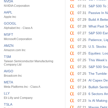
NVDA
NVIDIA Corporation
07.31
S&P 500 To 
AAPL
07.31
Passive In N
Apple Inc
07.29
Build A Bett
GOOGL
07.28
What Past S
Alphabet Inc - Class A
07.27
S&P 500 Ear
MSFT
Microsoft Corporation
07.25
Patience, Liq
AMZN
07.25
U.S. Stocks:
Amazon.com Inc
07.25
Equities: L
TSM
07.25
This Week's 
Taiwan Semiconductor Manufacturing
Company Ltd
07.25
S&P 500 Sna
AVGO
07.25
The Tumble 
Broadcom Inc
07.24
AI Capex Dep
META
Meta Platforms Inc - Class A
07.24
Bullish Sent
LLY
07.23
6 Sectors A
Eli Lilly and Company
07.23
Is AI Making
TSLA
07.21
Margin Debt