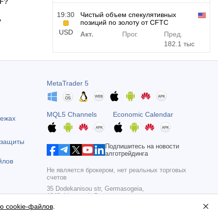
TF?
19:30
Чистый объем спекулятивных
?
позиций по золоту от CFTC
USD
Акт.
Прог.
Пред.
182.1 тыс
19:30
Чистый объем спекулятивных
позиций по сырой нефти от CFTC
MetaTrader 5
USD
Акт.
Прог.
Пред.
120.1 тыс
MQL5 Channels
Economic Calendar
тежах
19:30
Чистый объем спекулятивных
позиций по S&P 500 от CFTC
USD
Акт.
Прог.
Пред.
 защиты
Подпишитесь на новости
-17.2 тыс
алготрейдинга
йлов
Не является брокером, нет реальных торговых
19:30
Чистый объем спекулятивных
счетов
позиций по Nasdaq 100 от CFTC
35 Dodekanisou str, Germasogeia,
USD
Акт.
Прог.
Пред.
4043, Limassol, Cyprus
4.9 тыс
ю cookie-файлов
.
Copyright 2000-2026,
MetaQuotes Ltd