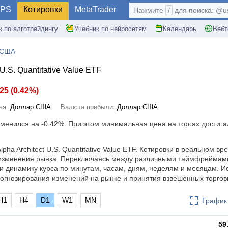
PS
Котировки
MetaTrader
Нажмите
/
для поиска: @use
к по алготрейдингу
Учебник по нейросетям
Календарь
Вебт
 США
 U.S. Quantitative Value ETF
.25
(
0.42%
)
ая:
Доллар США
Валюта прибыли:
Доллар США
изменился на
-0.42%
. При этом минимальная цена на торгах достигал
pha Architect U.S. Quantitative Value ETF. Котировки в реальном в
 изменения рынка. Переключаясь между различными таймфреймам
и динамику курса по минутам, часам, дням, неделям и месяцам. И
огнозирования изменений на рынке и принятия взвешенных торго
H1
H4
D1
W1
MN
График 
59