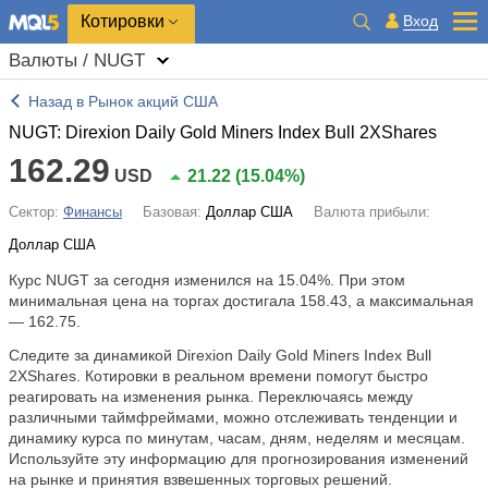
Котировки
Вход
Валюты / NUGT
Назад в Рынок акций США
NUGT: Direxion Daily Gold Miners Index Bull 2XShares
162.29
USD
21.22
(
15.04%
)
Сектор:
Финансы
Базовая:
Доллар США
Валюта прибыли:
Доллар США
Курс NUGT за сегодня изменился на
15.04%
. При этом
минимальная цена на торгах достигала 158.43, а максимальная
— 162.75.
Следите за динамикой Direxion Daily Gold Miners Index Bull
2XShares. Котировки в реальном времени помогут быстро
реагировать на изменения рынка. Переключаясь между
различными таймфреймами, можно отслеживать тенденции и
динамику курса по минутам, часам, дням, неделям и месяцам.
Используйте эту информацию для прогнозирования изменений
на рынке и принятия взвешенных торговых решений.