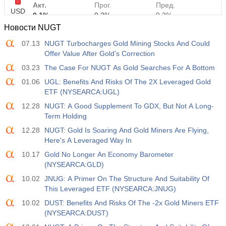
Акт.
Прог.
Пред.
USD
0.1%
0.3%
0.3%
Новости NUGT
12:30
Средняя почасовая заработная плата г/г
07.13
NUGT Turbocharges Gold Mining Stocks And Could
Акт.
Прог.
Пред.
Offer Value After Gold’s Correction
USD
3.2%
3.5%
3.5%
03.23
The Case For NUGT As Gold Searches For A Bottom
01.06
UGL: Benefits And Risks Of The 2X Leveraged Gold
12:30
Изменение числа занятых в частном
ETF (NYSEARCA:UGL)
несельскохозяйственном секторе
USD
12.28
NUGT: A Good Supplement To GDX, But Not A Long-
Акт.
Прог.
Пред.
Term Holding
30 тыс
40 тыс
30 тыс
12.28
NUGT: Gold Is Soaring And Gold Miners Are Flying,
Here's A Leveraged Way In
12:30
Уровень безработицы U6
Акт.
Прог.
Пред.
10.17
Gold No Longer An Economy Barometer
USD
7.9%
7.9%
7.9%
(NYSEARCA:GLD)
10.02
JNUG: A Primer On The Structure And Suitability Of
17:00
Число нефтяных буровых установок от Baker
This Leveraged ETF (NYSEARCA:JNUG)
Hughes
10.02
DUST: Benefits And Risks Of The -2x Gold Miners ETF
USD
Акт.
Прог.
Пред.
(NYSEARCA:DUST)
451