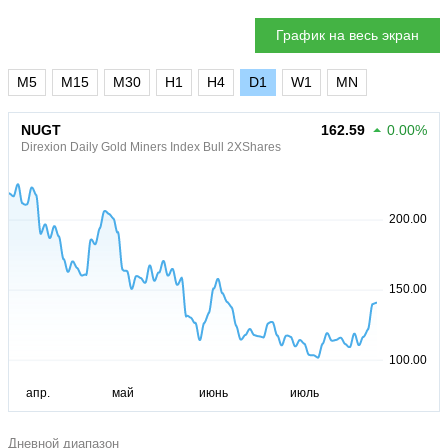
График на весь экран
M5
M15
M30
H1
H4
D1
W1
MN
NUGT
162.59
0.00%
Direxion Daily Gold Miners Index Bull 2XShares
Дневной диапазон